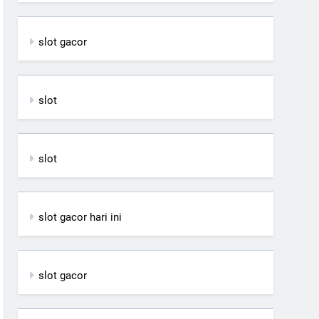
slot gacor
slot
slot
slot gacor hari ini
slot gacor