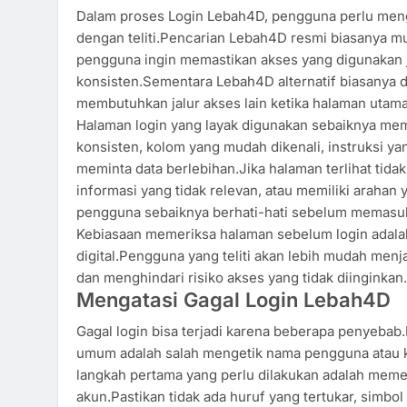
Dalam proses Login Lebah4D, pengguna perlu meng
dengan teliti.Pencarian Lebah4D resmi biasanya m
pengguna ingin memastikan akses yang digunakan 
konsisten.Sementara Lebah4D alternatif biasanya d
membutuhkan jalur akses lain ketika halaman utama 
Halaman login yang layak digunakan sebaiknya memi
konsisten, kolom yang mudah dikenali, instruksi yan
meminta data berlebihan.Jika halaman terlihat tidak
informasi yang tidak relevan, atau memiliki araha
pengguna sebaiknya berhati-hati sebelum memasuk
Kebiasaan memeriksa halaman sebelum login adalah 
digital.Pengguna yang teliti akan lebih mudah men
dan menghindari risiko akses yang tidak diinginkan.
Mengatasi Gagal Login Lebah4D
Gagal login bisa terjadi karena beberapa penyebab
umum adalah salah mengetik nama pengguna atau ka
langkah pertama yang perlu dilakukan adalah meme
akun.Pastikan tidak ada huruf yang tertukar, simbol 