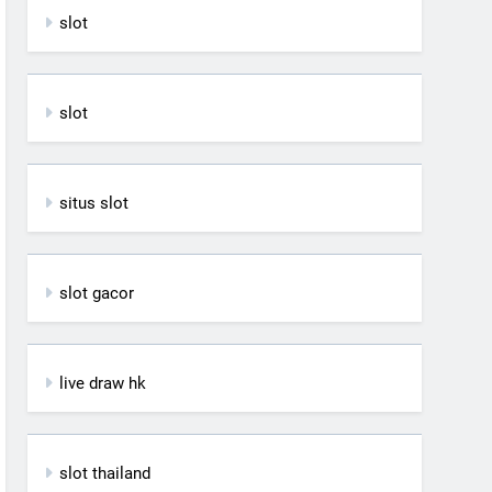
slot
slot
situs slot
slot gacor
live draw hk
slot thailand