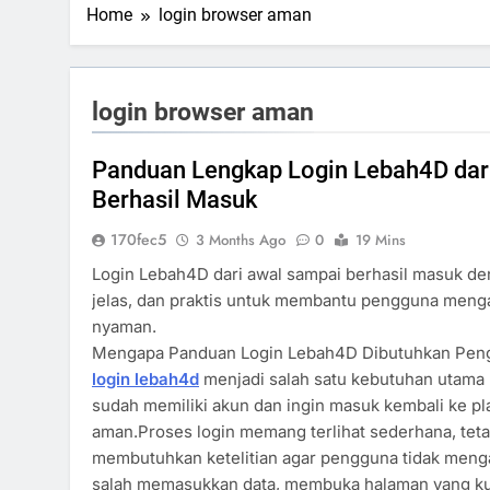
Home
login browser aman
login browser aman
Panduan Lengkap Login Lebah4D dar
Berhasil Masuk
170fec5
3 Months Ago
0
19 Mins
Login Lebah4D dari awal sampai berhasil masuk d
jelas, dan praktis untuk membantu pengguna meng
nyaman.
Mengapa Panduan Login Lebah4D Dibutuhkan Pen
login lebah4d
menjadi salah satu kebutuhan utama
sudah memiliki akun dan ingin masuk kembali ke pl
aman.Proses login memang terlihat sederhana, teta
membutuhkan ketelitian agar pengguna tidak menga
salah memasukkan data, membuka halaman yang kur