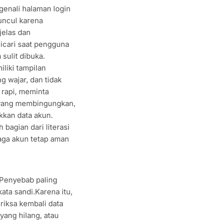
enali halaman login
uncul karena
jelas dan
icari saat pengguna
sulit dibuka.
liki tampilan
g wajar, dan tidak
 rapi, meminta
n yang membingungkan,
kan data akun.
bagian dari literasi
jaga akun tetap aman
.Penyebab paling
ta sandi.Karena itu,
riksa kembali data
yang hilang, atau