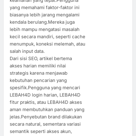
keamanan yang tepat.Pengguna
yang memahami faktor-faktor ini
biasanya lebih jarang mengalami
kendala berulang.Mereka juga
lebih mampu mengatasi masalah
kecil secara mandiri, seperti cache
menumpuk, koneksi melemah, atau
salah input data.
Dari sisi SEO, artikel bertema
akses harian memiliki nilai
strategis karena menjawab
kebutuhan pencarian yang
spesifik.Pengguna yang mencari
LEBAH4D login harian, LEBAH4D
fitur praktis, atau LEBAH4D akses
aman membutuhkan panduan yang
jelas.Penyebutan brand dilakukan
secara natural, sementara variasi
semantik seperti akses akun,