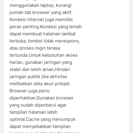
menggunakan laptop, kurangi
jumlah tab browser yang aktif.
Koneksi internet juga memiliki
peran penting.Koneksi yang lemah
dapat membuat halaman lambat
terbuka, tombol tidak merespons,
atau proses login terasa
tertunda.Untuk kebutuhan akses
harian, gunakan jaringan yang
stabil dan lebih aman.Hindari
jaringan publik jika aktivitas
melibatkan data akun pribadi.
Browser juga perlu
diperhatikan.Gunakan browser
yang sudah diperbarui agar
tampilan halaman lebih
optimal.Cache yang menumpuk
dapat menyebabkan tampilan