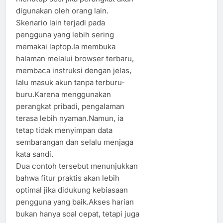
digunakan oleh orang lain.
Skenario lain terjadi pada
pengguna yang lebih sering
memakai laptop.Ia membuka
halaman melalui browser terbaru,
membaca instruksi dengan jelas,
lalu masuk akun tanpa terburu-
buru.Karena menggunakan
perangkat pribadi, pengalaman
terasa lebih nyaman.Namun, ia
tetap tidak menyimpan data
sembarangan dan selalu menjaga
kata sandi.
Dua contoh tersebut menunjukkan
bahwa fitur praktis akan lebih
optimal jika didukung kebiasaan
pengguna yang baik.Akses harian
bukan hanya soal cepat, tetapi juga