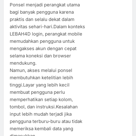
Ponsel menjadi perangkat utama
bagi banyak pengguna karena
praktis dan selalu dekat dalam
aktivitas sehari-hari.Dalam konteks
LEBAH4D login, perangkat mobile
memudahkan pengguna untuk
mengakses akun dengan cepat
selama koneksi dan browser
mendukung.
Namun, akses melalui ponsel
membutuhkan ketelitian lebih
tinggi.Layar yang lebih kecil
membuat pengguna perlu
memperhatikan setiap kolom,
tombol, dan instruksi.Kesalahan
input lebih mudah terjadi jika
pengguna terburu-buru atau tidak
memeriksa kembali data yang
dimasukkan.