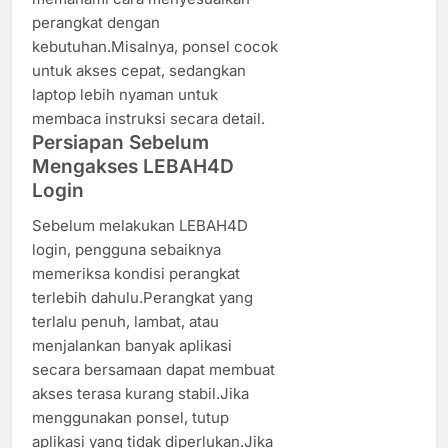
perangkat dengan
kebutuhan.Misalnya, ponsel cocok
untuk akses cepat, sedangkan
laptop lebih nyaman untuk
membaca instruksi secara detail.
Persiapan Sebelum
Mengakses LEBAH4D
Login
Sebelum melakukan LEBAH4D
login, pengguna sebaiknya
memeriksa kondisi perangkat
terlebih dahulu.Perangkat yang
terlalu penuh, lambat, atau
menjalankan banyak aplikasi
secara bersamaan dapat membuat
akses terasa kurang stabil.Jika
menggunakan ponsel, tutup
aplikasi yang tidak diperlukan.Jika