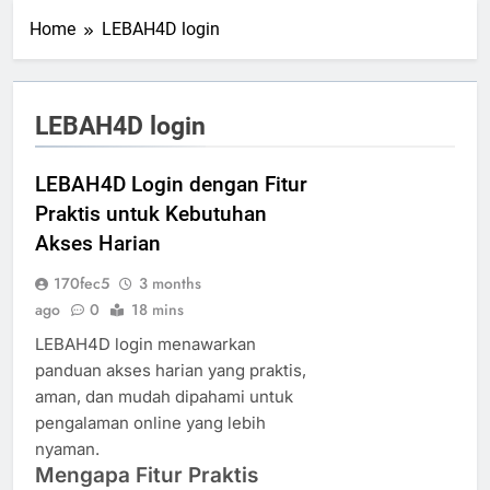
Home
LEBAH4D login
LEBAH4D login
LEBAH4D Login dengan Fitur
Praktis untuk Kebutuhan
Akses Harian
170fec5
3 months
ago
0
18 mins
LEBAH4D login menawarkan
panduan akses harian yang praktis,
aman, dan mudah dipahami untuk
pengalaman online yang lebih
nyaman.
Mengapa Fitur Praktis