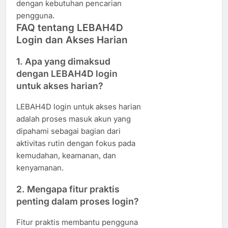
dengan kebutuhan pencarian
pengguna.
FAQ tentang LEBAH4D
Login dan Akses Harian
1. Apa yang dimaksud
dengan LEBAH4D login
untuk akses harian?
LEBAH4D login untuk akses harian
adalah proses masuk akun yang
dipahami sebagai bagian dari
aktivitas rutin dengan fokus pada
kemudahan, keamanan, dan
kenyamanan.
2. Mengapa fitur praktis
penting dalam proses login?
Fitur praktis membantu pengguna