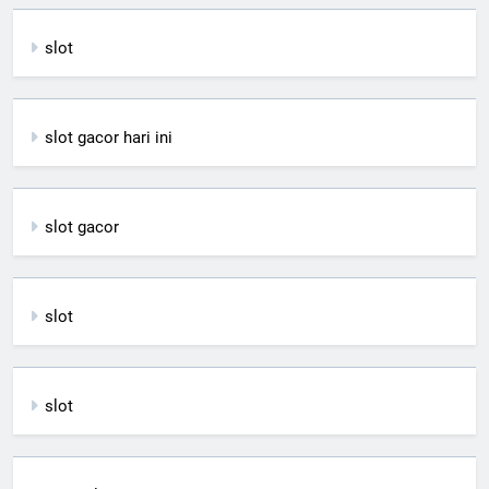
slot
slot gacor hari ini
slot gacor
slot
slot