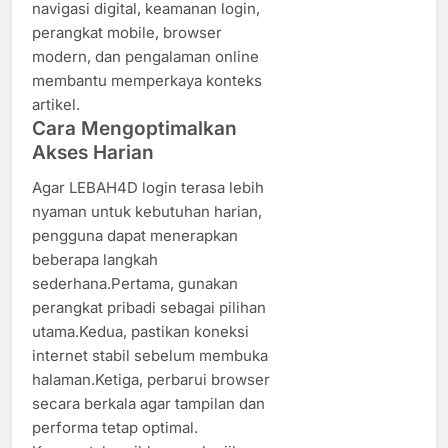
navigasi digital, keamanan login,
perangkat mobile, browser
modern, dan pengalaman online
membantu memperkaya konteks
artikel.
Cara Mengoptimalkan
Akses Harian
Agar LEBAH4D login terasa lebih
nyaman untuk kebutuhan harian,
pengguna dapat menerapkan
beberapa langkah
sederhana.Pertama, gunakan
perangkat pribadi sebagai pilihan
utama.Kedua, pastikan koneksi
internet stabil sebelum membuka
halaman.Ketiga, perbarui browser
secara berkala agar tampilan dan
performa tetap optimal.