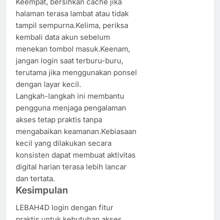
Keempat, bersihkan cache jika
halaman terasa lambat atau tidak
tampil sempurna.Kelima, periksa
kembali data akun sebelum
menekan tombol masuk.Keenam,
jangan login saat terburu-buru,
terutama jika menggunakan ponsel
dengan layar kecil.
Langkah-langkah ini membantu
pengguna menjaga pengalaman
akses tetap praktis tanpa
mengabaikan keamanan.Kebiasaan
kecil yang dilakukan secara
konsisten dapat membuat aktivitas
digital harian terasa lebih lancar
dan tertata.
Kesimpulan
LEBAH4D login dengan fitur
praktis untuk kebutuhan akses