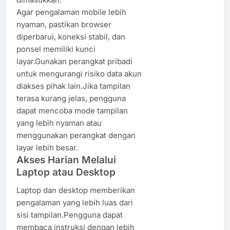
Agar pengalaman mobile lebih
nyaman, pastikan browser
diperbarui, koneksi stabil, dan
ponsel memiliki kunci
layar.Gunakan perangkat pribadi
untuk mengurangi risiko data akun
diakses pihak lain.Jika tampilan
terasa kurang jelas, pengguna
dapat mencoba mode tampilan
yang lebih nyaman atau
menggunakan perangkat dengan
layar lebih besar.
Akses Harian Melalui
Laptop atau Desktop
Laptop dan desktop memberikan
pengalaman yang lebih luas dari
sisi tampilan.Pengguna dapat
membaca instruksi dengan lebih