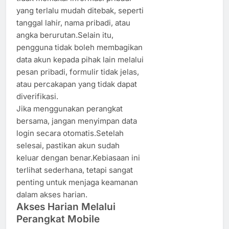
yang terlalu mudah ditebak, seperti
tanggal lahir, nama pribadi, atau
angka berurutan.Selain itu,
pengguna tidak boleh membagikan
data akun kepada pihak lain melalui
pesan pribadi, formulir tidak jelas,
atau percakapan yang tidak dapat
diverifikasi.
Jika menggunakan perangkat
bersama, jangan menyimpan data
login secara otomatis.Setelah
selesai, pastikan akun sudah
keluar dengan benar.Kebiasaan ini
terlihat sederhana, tetapi sangat
penting untuk menjaga keamanan
dalam akses harian.
Akses Harian Melalui
Perangkat Mobile