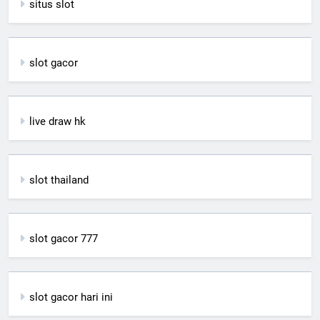
situs slot
slot gacor
live draw hk
slot thailand
slot gacor 777
slot gacor hari ini