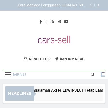
Skip
KAYA787 dan Inovasi Sistem untuk Kebutuhan
to
Pengguna Modern
content
Mengenal Karakteristik KAYA787 sebagai
Platform Digital Modern
Cara Menjaga Pengalaman Akses EDWINSLOT
Tetap Lancar dan Nyaman
Cara Menjaga Penggunaan LEBAH4D Tetap
Nyaman dan Teratur dalam Aktivitas Harian
KAYA787 dan Inovasi Sistem untuk Kebutuhan
Pengguna Modern
Cars Sell
Dapatkan Mobil Bekas Berkualitas Dengan
Mengenal Karakteristik KAYA787 sebagai
NEWSLETTER
RANDOM NEWS
Platform Digital Modern
Harga Terjangkau Di Cars Sell. Jual Beli
Mobil Dengan Mudah Dan Aman.
MENU
ra Menjaga Pengalaman Akses EDWINSLOT Tetap Lancar da
HEADLINES
eeks Ago