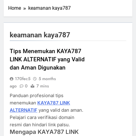
Home
keamanan kaya787
keamanan kaya787
Tips Menemukan KAYA787
LINK ALTERNATIF yang Valid
dan Aman Digunakan
170fec5
5 months
ago
0
7 mins
Panduan profesional tips
menemukan
KAYA787 LINK
ALTERNATIF
yang valid dan aman.
Pelajari cara verifikasi domain
resmi dan hindari link palsu.
Mengapa KAYA787 LINK