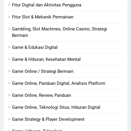
Fitur Digital dan Aktivitas Pengguna
Fitur Slot & Mekanik Permainan
Gambling, Slot Machines, Online Casino, Strategi
Bermain
Game & Edukasi Digital
Game & Hiburan, Kesehatan Mental
Game Online / Strategi Bermain
Game Online, Panduan Digital, Analisis Platform
Game Online, Review, Panduan
Game Online, Teknologi Situs, Hiburan Digital
Game Strategy & Player Development