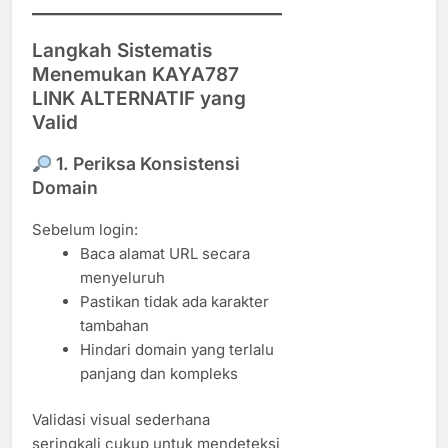
Langkah Sistematis
Menemukan KAYA787
LINK ALTERNATIF yang
Valid
1. Periksa Konsistensi
Domain
Sebelum login:
Baca alamat URL secara
menyeluruh
Pastikan tidak ada karakter
tambahan
Hindari domain yang terlalu
panjang dan kompleks
Validasi visual sederhana
seringkali cukup untuk mendeteksi