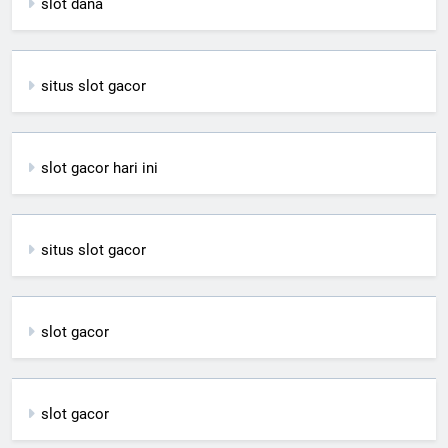
slot dana
situs slot gacor
slot gacor hari ini
situs slot gacor
slot gacor
slot gacor