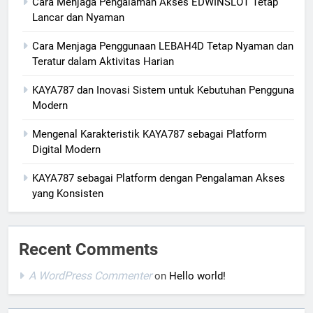
Cara Menjaga Pengalaman Akses EDWINSLOT Tetap
Lancar dan Nyaman
Cara Menjaga Penggunaan LEBAH4D Tetap Nyaman dan
Teratur dalam Aktivitas Harian
KAYA787 dan Inovasi Sistem untuk Kebutuhan Pengguna
Modern
Mengenal Karakteristik KAYA787 sebagai Platform
Digital Modern
KAYA787 sebagai Platform dengan Pengalaman Akses
yang Konsisten
Recent Comments
A WordPress Commenter
on
Hello world!