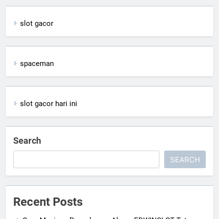
slot gacor
spaceman
slot gacor hari ini
Search
SEARCH
Recent Posts