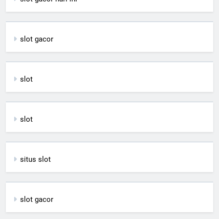
slot gacor
slot
slot
situs slot
slot gacor