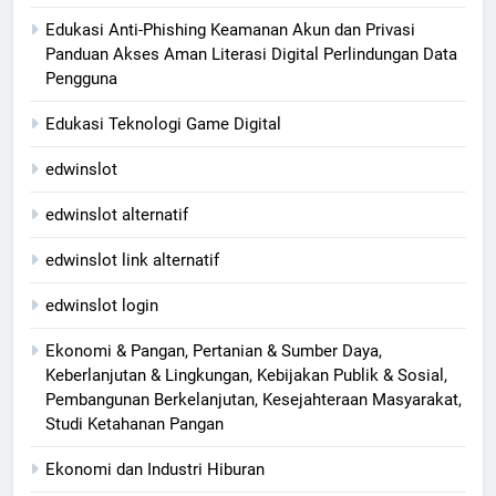
Edukasi Anti-Phishing Keamanan Akun dan Privasi
Panduan Akses Aman Literasi Digital Perlindungan Data
Pengguna
Edukasi Teknologi Game Digital
edwinslot
edwinslot alternatif
edwinslot link alternatif
edwinslot login
Ekonomi & Pangan, Pertanian & Sumber Daya,
Keberlanjutan & Lingkungan, Kebijakan Publik & Sosial,
Pembangunan Berkelanjutan, Kesejahteraan Masyarakat,
Studi Ketahanan Pangan
Ekonomi dan Industri Hiburan