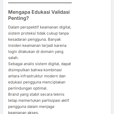
Mengapa Edukasi Validasi
Penting?
Dalam perspektif keamanan digital,
sistem proteksi tidak cukup tanpa
kesadaran pengguna. Banyak
insiden keamanan terjadi karena
login dilakukan di domain yang
salah.
Sebagai analis sistem digital, dapat
disimpulkan bahwa kombinasi
antara infrastruktur modern dan
edukasi pengguna menciptakan
perlindungan optimal.
Brand yang stabil secara teknis
tetap memerlukan partisipasi aktif
pengguna dalam menjaga
keamanan akses.