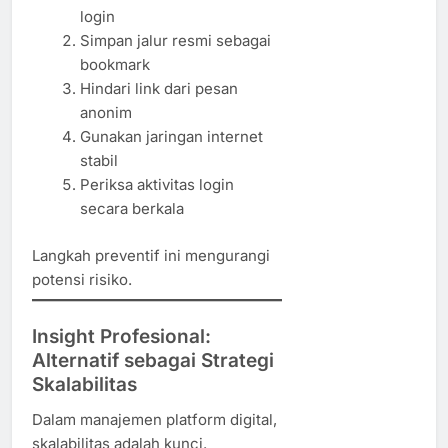
login
Simpan jalur resmi sebagai
bookmark
Hindari link dari pesan
anonim
Gunakan jaringan internet
stabil
Periksa aktivitas login
secara berkala
Langkah preventif ini mengurangi
potensi risiko.
Insight Profesional:
Alternatif sebagai Strategi
Skalabilitas
Dalam manajemen platform digital,
skalabilitas adalah kunci.