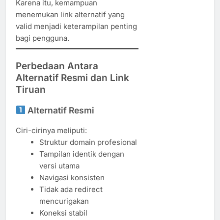
Karena itu, kemampuan
menemukan link alternatif yang
valid menjadi keterampilan penting
bagi pengguna.
Perbedaan Antara
Alternatif Resmi dan Link
Tiruan
Alternatif Resmi
Ciri-cirinya meliputi:
Struktur domain profesional
Tampilan identik dengan
versi utama
Navigasi konsisten
Tidak ada redirect
mencurigakan
Koneksi stabil