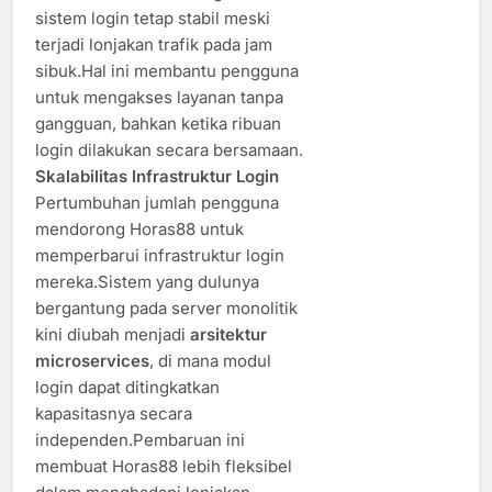
sistem login tetap stabil meski
terjadi lonjakan trafik pada jam
sibuk.Hal ini membantu pengguna
untuk mengakses layanan tanpa
gangguan, bahkan ketika ribuan
login dilakukan secara bersamaan.
Skalabilitas Infrastruktur Login
Pertumbuhan jumlah pengguna
mendorong Horas88 untuk
memperbarui infrastruktur login
mereka.Sistem yang dulunya
bergantung pada server monolitik
kini diubah menjadi
arsitektur
microservices
, di mana modul
login dapat ditingkatkan
kapasitasnya secara
independen.Pembaruan ini
membuat Horas88 lebih fleksibel