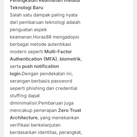
Peningkatan Keamanan melalui
Teknologi Baru
Salah satu dampak paling nyata
dari pembaruan teknologi adalah
penguatan aspek
keamanan.Horas88 mengadopsi
berbagai metode autentikasi
modern seperti
Multi-Factor
Authentication (MFA)
,
biometrik
,
serta
push notification
login
.Dengan pendekatan ini,
serangan berbasis password
seperti phishing dan credential
stuffing dapat
diminimalisir.Pembaruan juga
mencakup penerapan
Zero Trust
Architecture
, yang menekankan
verifikasi berkelanjutan
berdasarkan identitas, perangkat,