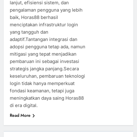
lanjut, efisiensi sistem, dan
pengalaman pengguna yang lebih
baik, Horas88 berhasil
menciptakan infrastruktur login
yang tangguh dan
adaptif.Tantangan integrasi dan
adopsi pengguna tetap ada, namun
mitigasi yang tepat menjadikan
pembaruan ini sebagai investasi
strategis jangka panjang.Secara
keseluruhan, pembaruan teknologi
login tidak hanya memperkuat
fondasi keamanan, tetapi juga
meningkatkan daya saing Horas88
di era digital.
Read More