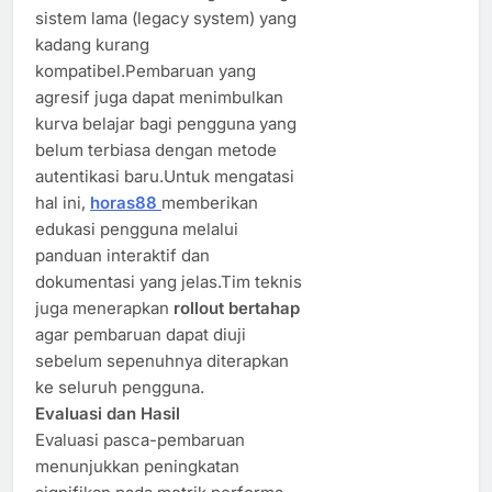
sistem lama (legacy system) yang
kadang kurang
kompatibel.Pembaruan yang
agresif juga dapat menimbulkan
kurva belajar bagi pengguna yang
belum terbiasa dengan metode
autentikasi baru.Untuk mengatasi
hal ini,
horas88
memberikan
edukasi pengguna melalui
panduan interaktif dan
dokumentasi yang jelas.Tim teknis
juga menerapkan
rollout bertahap
agar pembaruan dapat diuji
sebelum sepenuhnya diterapkan
ke seluruh pengguna.
Evaluasi dan Hasil
Evaluasi pasca-pembaruan
menunjukkan peningkatan