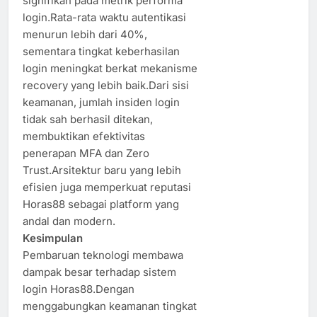
signifikan pada metrik performa
login.Rata-rata waktu autentikasi
menurun lebih dari 40%,
sementara tingkat keberhasilan
login meningkat berkat mekanisme
recovery yang lebih baik.Dari sisi
keamanan, jumlah insiden login
tidak sah berhasil ditekan,
membuktikan efektivitas
penerapan MFA dan Zero
Trust.Arsitektur baru yang lebih
efisien juga memperkuat reputasi
Horas88 sebagai platform yang
andal dan modern.
Kesimpulan
Pembaruan teknologi membawa
dampak besar terhadap sistem
login Horas88.Dengan
menggabungkan keamanan tingkat