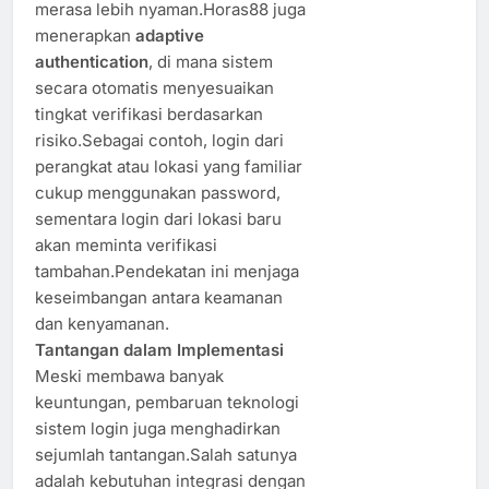
merasa lebih nyaman.Horas88 juga
menerapkan
adaptive
authentication
, di mana sistem
secara otomatis menyesuaikan
tingkat verifikasi berdasarkan
risiko.Sebagai contoh, login dari
perangkat atau lokasi yang familiar
cukup menggunakan password,
sementara login dari lokasi baru
akan meminta verifikasi
tambahan.Pendekatan ini menjaga
keseimbangan antara keamanan
dan kenyamanan.
Tantangan dalam Implementasi
Meski membawa banyak
keuntungan, pembaruan teknologi
sistem login juga menghadirkan
sejumlah tantangan.Salah satunya
adalah kebutuhan integrasi dengan