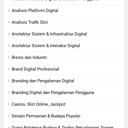
Analisis Platform Digital
Analisis Trafik Slot
Arsitektur Sistem & Infrastruktur Digital
Arsitektur Sistem & Interaksi Digital
Bisnis dan Industri
Brand Digital Profesional
Branding dan Pengalaman Digital
Branding Digital dan Pengalaman Pengguna
Casino, Slot Online, Jackpot
Desain Permainan & Budaya Populer
Dunia Pokémon Budaya & Tradisi Petualangan Trainer