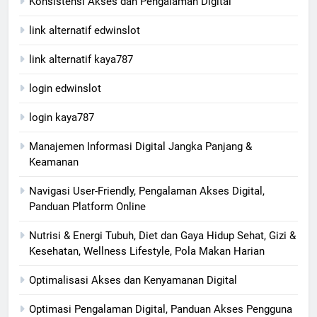
Konsistensi Akses dan Pengalaman Digital
link alternatif edwinslot
link alternatif kaya787
login edwinslot
login kaya787
Manajemen Informasi Digital Jangka Panjang &
Keamanan
Navigasi User-Friendly, Pengalaman Akses Digital,
Panduan Platform Online
Nutrisi & Energi Tubuh, Diet dan Gaya Hidup Sehat, Gizi &
Kesehatan, Wellness Lifestyle, Pola Makan Harian
Optimalisasi Akses dan Kenyamanan Digital
Optimasi Pengalaman Digital, Panduan Akses Pengguna