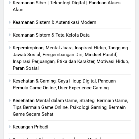
Keamanan Siber | Teknologi Digital | Panduan Akses
Akun
Keamanan Sistem & Autentikasi Modern
Keamanan Sistem & Tata Kelola Data
Kepemimpinan, Mental Juara, Inspirasi Hidup, Tanggung
Jawab Sosial, Pengembangan Diri, Mindset Positif,
Inspirasi Perjuangan, Etika dan Karakter, Motivasi Hidup,
Peran Sosial
Kesehatan & Gaming, Gaya Hidup Digital, Panduan
Pemula Game Online, User Experience Gaming
Kesehatan Mental dalam Game, Strategi Bermain Game,
Tips Bermain Game Online, Psikologi Gaming, Bermain
Game Secara Sehat
Keuangan Pribadi