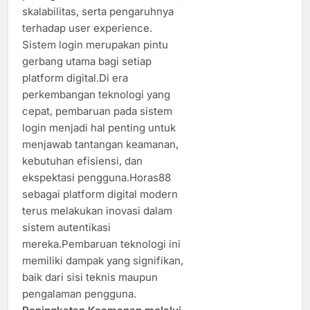
skalabilitas, serta pengaruhnya
terhadap user experience.
Sistem login merupakan pintu
gerbang utama bagi setiap
platform digital.Di era
perkembangan teknologi yang
cepat, pembaruan pada sistem
login menjadi hal penting untuk
menjawab tantangan keamanan,
kebutuhan efisiensi, dan
ekspektasi pengguna.Horas88
sebagai platform digital modern
terus melakukan inovasi dalam
sistem autentikasi
mereka.Pembaruan teknologi ini
memiliki dampak yang signifikan,
baik dari sisi teknis maupun
pengalaman pengguna.