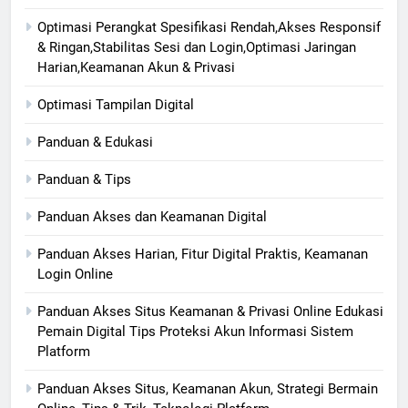
Optimasi Perangkat Spesifikasi Rendah,Akses Responsif
& Ringan,Stabilitas Sesi dan Login,Optimasi Jaringan
Harian,Keamanan Akun & Privasi
Optimasi Tampilan Digital
Panduan & Edukasi
Panduan & Tips
Panduan Akses dan Keamanan Digital
Panduan Akses Harian, Fitur Digital Praktis, Keamanan
Login Online
Panduan Akses Situs Keamanan & Privasi Online Edukasi
Pemain Digital Tips Proteksi Akun Informasi Sistem
Platform
Panduan Akses Situs, Keamanan Akun, Strategi Bermain