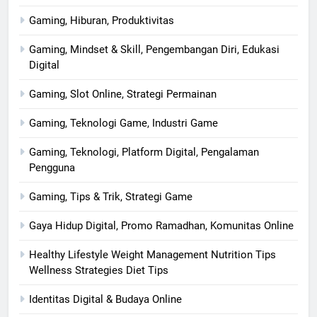
Gaming, Hiburan, Produktivitas
Gaming, Mindset & Skill, Pengembangan Diri, Edukasi
Digital
Gaming, Slot Online, Strategi Permainan
Gaming, Teknologi Game, Industri Game
Gaming, Teknologi, Platform Digital, Pengalaman
Pengguna
Gaming, Tips & Trik, Strategi Game
Gaya Hidup Digital, Promo Ramadhan, Komunitas Online
Healthy Lifestyle Weight Management Nutrition Tips
Wellness Strategies Diet Tips
Identitas Digital & Budaya Online