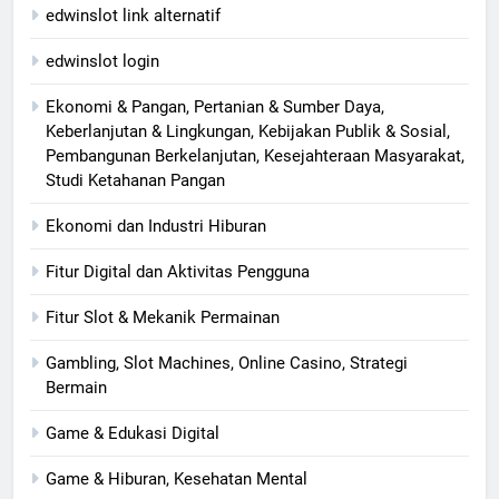
edwinslot link alternatif
edwinslot login
Ekonomi & Pangan, Pertanian & Sumber Daya,
Keberlanjutan & Lingkungan, Kebijakan Publik & Sosial,
Pembangunan Berkelanjutan, Kesejahteraan Masyarakat,
Studi Ketahanan Pangan
Ekonomi dan Industri Hiburan
Fitur Digital dan Aktivitas Pengguna
Fitur Slot & Mekanik Permainan
Gambling, Slot Machines, Online Casino, Strategi
Bermain
Game & Edukasi Digital
Game & Hiburan, Kesehatan Mental