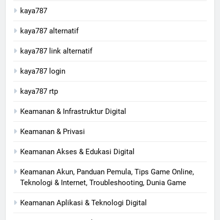
kaya787
kaya787 alternatif
kaya787 link alternatif
kaya787 login
kaya787 rtp
Keamanan & Infrastruktur Digital
Keamanan & Privasi
Keamanan Akses & Edukasi Digital
Keamanan Akun, Panduan Pemula, Tips Game Online,
Teknologi & Internet, Troubleshooting, Dunia Game
Keamanan Aplikasi & Teknologi Digital