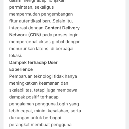
dalam menghadapi lonjakan
permintaan, sekaligus
mempermudah pengembangan
fitur autentikasi baru.Selain itu,
integrasi dengan
Content Delivery
Network (CDN)
pada proses login
mempercepat akses global dengan
menurunkan latensi di berbagai
lokasi.
Dampak terhadap User
Experience
Pembaruan teknologi tidak hanya
meningkatkan keamanan dan
skalabilitas, tetapi juga membawa
dampak positif terhadap
pengalaman pengguna.Login yang
lebih cepat, minim kesalahan, serta
dukungan untuk berbagai
perangkat membuat pengguna