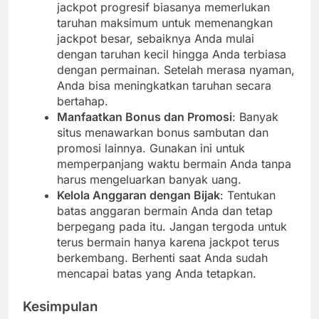
jackpot progresif biasanya memerlukan
taruhan maksimum untuk memenangkan
jackpot besar, sebaiknya Anda mulai
dengan taruhan kecil hingga Anda terbiasa
dengan permainan. Setelah merasa nyaman,
Anda bisa meningkatkan taruhan secara
bertahap.
Manfaatkan Bonus dan Promosi
: Banyak
situs menawarkan bonus sambutan dan
promosi lainnya. Gunakan ini untuk
memperpanjang waktu bermain Anda tanpa
harus mengeluarkan banyak uang.
Kelola Anggaran dengan Bijak
: Tentukan
batas anggaran bermain Anda dan tetap
berpegang pada itu. Jangan tergoda untuk
terus bermain hanya karena jackpot terus
berkembang. Berhenti saat Anda sudah
mencapai batas yang Anda tetapkan.
Kesimpulan