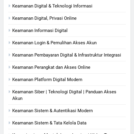
Keamanan Digital & Teknologi Informasi
Keamanan Digital, Privasi Online
Keamanan Informasi Digital
Keamanan Login & Pemulihan Akses Akun
Keamanan Pembayaran Digital & Infrastruktur Integrasi
Keamanan Perangkat dan Akses Online
Keamanan Platform Digital Modern
Keamanan Siber | Teknologi Digital | Panduan Akses
Akun
Keamanan Sistem & Autentikasi Modern
Keamanan Sistem & Tata Kelola Data