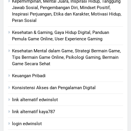
Kepemimpinan, Mental Juara, Inspirasi Hidup, Tanggung
Jawab Sosial, Pengembangan Diri, Mindset Positif,
Inspirasi Perjuangan, Etika dan Karakter, Motivasi Hidup,
Peran Sosial
Kesehatan & Gaming, Gaya Hidup Digital, Panduan
Pemula Game Online, User Experience Gaming
Kesehatan Mental dalam Game, Strategi Bermain Game,
Tips Bermain Game Online, Psikologi Gaming, Bermain
Game Secara Sehat
Keuangan Pribadi
Konsistensi Akses dan Pengalaman Digital
link alternatif edwinslot
link alternatif kaya787
login edwinslot