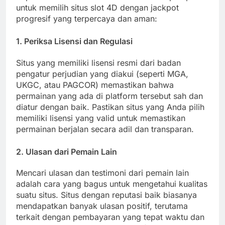
untuk memilih situs slot 4D dengan jackpot
progresif yang terpercaya dan aman:
1.
Periksa Lisensi dan Regulasi
Situs yang memiliki lisensi resmi dari badan
pengatur perjudian yang diakui (seperti MGA,
UKGC, atau PAGCOR) memastikan bahwa
permainan yang ada di platform tersebut sah dan
diatur dengan baik. Pastikan situs yang Anda pilih
memiliki lisensi yang valid untuk memastikan
permainan berjalan secara adil dan transparan.
2.
Ulasan dari Pemain Lain
Mencari ulasan dan testimoni dari pemain lain
adalah cara yang bagus untuk mengetahui kualitas
suatu situs. Situs dengan reputasi baik biasanya
mendapatkan banyak ulasan positif, terutama
terkait dengan pembayaran yang tepat waktu dan