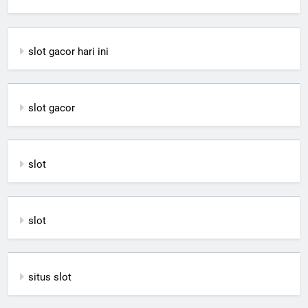
slot gacor hari ini
slot gacor
slot
slot
situs slot