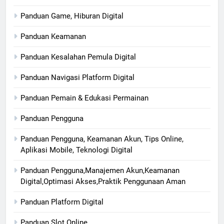
Panduan Game, Hiburan Digital
Panduan Keamanan
Panduan Kesalahan Pemula Digital
Panduan Navigasi Platform Digital
Panduan Pemain & Edukasi Permainan
Panduan Pengguna
Panduan Pengguna, Keamanan Akun, Tips Online,
Aplikasi Mobile, Teknologi Digital
Panduan Pengguna,Manajemen Akun,Keamanan
Digital,Optimasi Akses,Praktik Penggunaan Aman
Panduan Platform Digital
Panduan Slot Online