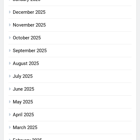
December 2025
November 2025
October 2025
September 2025
August 2025
July 2025
June 2025
May 2025
April 2025
March 2025