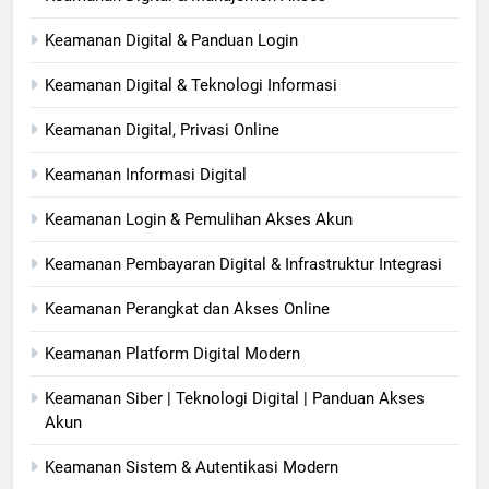
Keamanan Digital & Panduan Login
Keamanan Digital & Teknologi Informasi
Keamanan Digital, Privasi Online
Keamanan Informasi Digital
Keamanan Login & Pemulihan Akses Akun
Keamanan Pembayaran Digital & Infrastruktur Integrasi
Keamanan Perangkat dan Akses Online
Keamanan Platform Digital Modern
Keamanan Siber | Teknologi Digital | Panduan Akses
Akun
Keamanan Sistem & Autentikasi Modern