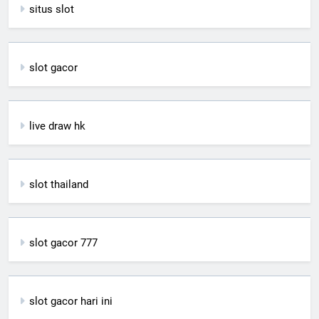
situs slot
slot gacor
live draw hk
slot thailand
slot gacor 777
slot gacor hari ini