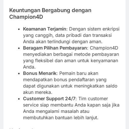
Keuntungan Bergabung dengan
Champion4D
Keamanan Terjamin
: Dengan sistem enkripsi
yang canggih, data pribadi dan transaksi
Anda akan terlindungi dengan aman.
Beragam Pilihan Pembayaran
: Champion4D
menyediakan berbagai metode pembayaran
yang fleksibel dan aman untuk kenyamanan
Anda.
Bonus Menarik
: Pemain baru akan
mendapatkan bonus pendaftaran yang
dapat digunakan untuk meningkatkan saldo
akun mereka.
Customer Support 24/7
: Tim customer
service siap membantu Anda kapan saja jika
Anda mengalami masalah atau
membutuhkan bantuan lebih lanjut.