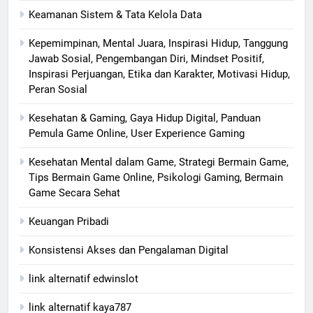
Keamanan Sistem & Tata Kelola Data
Kepemimpinan, Mental Juara, Inspirasi Hidup, Tanggung
Jawab Sosial, Pengembangan Diri, Mindset Positif,
Inspirasi Perjuangan, Etika dan Karakter, Motivasi Hidup,
Peran Sosial
Kesehatan & Gaming, Gaya Hidup Digital, Panduan
Pemula Game Online, User Experience Gaming
Kesehatan Mental dalam Game, Strategi Bermain Game,
Tips Bermain Game Online, Psikologi Gaming, Bermain
Game Secara Sehat
Keuangan Pribadi
Konsistensi Akses dan Pengalaman Digital
link alternatif edwinslot
link alternatif kaya787