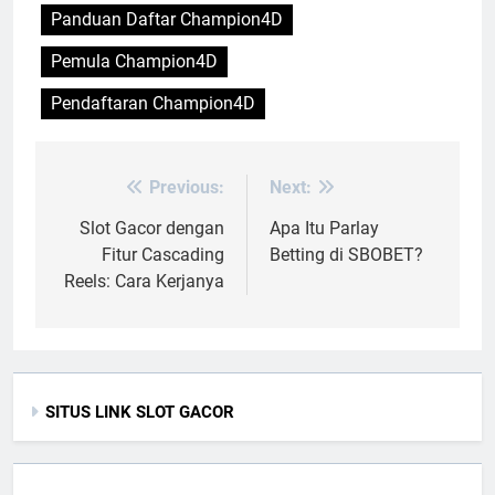
Panduan Daftar Champion4D
Pemula Champion4D
Pendaftaran Champion4D
Previous:
Next:
Post
navigation
Slot Gacor dengan
Apa Itu Parlay
Fitur Cascading
Betting di SBOBET?
Reels: Cara Kerjanya
SITUS LINK SLOT GACOR