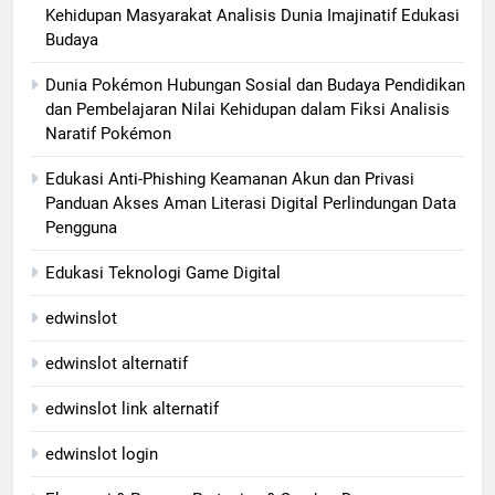
Kehidupan Masyarakat Analisis Dunia Imajinatif Edukasi
Budaya
Dunia Pokémon Hubungan Sosial dan Budaya Pendidikan
dan Pembelajaran Nilai Kehidupan dalam Fiksi Analisis
Naratif Pokémon
Edukasi Anti-Phishing Keamanan Akun dan Privasi
Panduan Akses Aman Literasi Digital Perlindungan Data
Pengguna
Edukasi Teknologi Game Digital
edwinslot
edwinslot alternatif
edwinslot link alternatif
edwinslot login