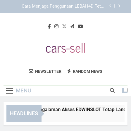
Skip
KAYA787 dan Inovasi Sistem untuk Kebutuhan
to
Pengguna Modern
content
Mengenal Karakteristik KAYA787 sebagai
Platform Digital Modern
Cara Menjaga Pengalaman Akses EDWINSLOT
Tetap Lancar dan Nyaman
Cara Menjaga Penggunaan LEBAH4D Tetap
Nyaman dan Teratur dalam Aktivitas Harian
KAYA787 dan Inovasi Sistem untuk Kebutuhan
Pengguna Modern
Cars Sell
Dapatkan Mobil Bekas Berkualitas Dengan
Mengenal Karakteristik KAYA787 sebagai
NEWSLETTER
RANDOM NEWS
Platform Digital Modern
Harga Terjangkau Di Cars Sell. Jual Beli
Mobil Dengan Mudah Dan Aman.
MENU
ra Menjaga Pengalaman Akses EDWINSLOT Tetap Lancar da
HEADLINES
Weeks Ago