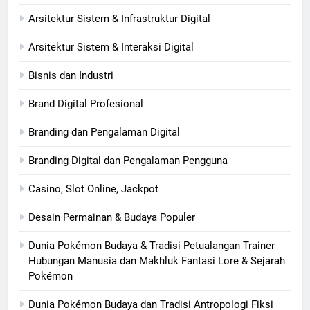
Arsitektur Sistem & Infrastruktur Digital
Arsitektur Sistem & Interaksi Digital
Bisnis dan Industri
Brand Digital Profesional
Branding dan Pengalaman Digital
Branding Digital dan Pengalaman Pengguna
Casino, Slot Online, Jackpot
Desain Permainan & Budaya Populer
Dunia Pokémon Budaya & Tradisi Petualangan Trainer
Hubungan Manusia dan Makhluk Fantasi Lore & Sejarah
Pokémon
Dunia Pokémon Budaya dan Tradisi Antropologi Fiksi