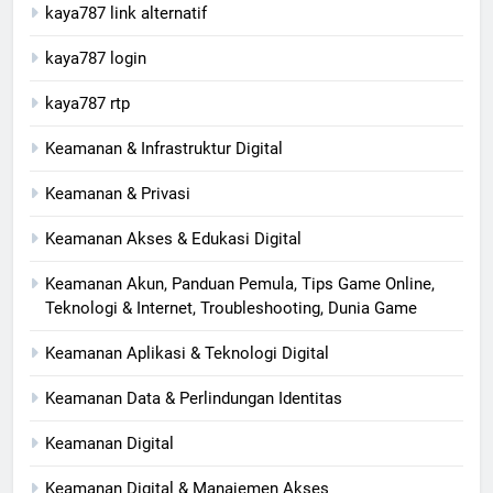
kaya787 link alternatif
kaya787 login
kaya787 rtp
Keamanan & Infrastruktur Digital
Keamanan & Privasi
Keamanan Akses & Edukasi Digital
Keamanan Akun, Panduan Pemula, Tips Game Online,
Teknologi & Internet, Troubleshooting, Dunia Game
Keamanan Aplikasi & Teknologi Digital
Keamanan Data & Perlindungan Identitas
Keamanan Digital
Keamanan Digital & Manajemen Akses