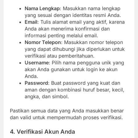
Nama Lengkap
: Masukkan nama lengkap
yang sesuai dengan identitas resmi Anda.
Email
: Tulis alamat email yang aktif, karena
Anda akan menerima konfirmasi dan
informasi penting melalui email.
Nomor Telepon
: Masukkan nomor telepon
yang dapat dihubungi jika diperlukan untuk
verifikasi atau pemberitahuan.
Username
: Pilih nama pengguna unik yang
akan Anda gunakan untuk login ke akun
Anda.
Password
: Buat password yang kuat dan
aman dengan kombinasi huruf besar, kecil,
angka, dan simbol.
Pastikan semua data yang Anda masukkan benar
dan valid untuk mempermudah proses verifikasi.
4.
Verifikasi Akun Anda