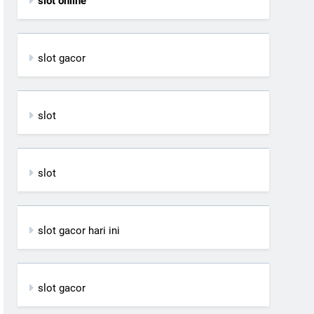
slot online
slot gacor
slot
slot
slot gacor hari ini
slot gacor