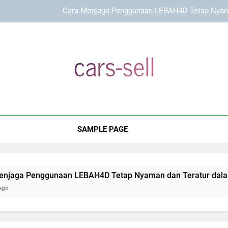
Cara Menjaga Penggunaan LEBAH4D Tetap Nyaman
KAYA787 dan Inovasi Sis
Mengenal Karakteristik KA
Cara Menjaga Pengalaman Akses
s Sell
Cara Menjaga Penggunaan LEBAH4D Tetap Nyaman
Mobil Bekas Berkualitas Dengan Harga Terjangkau Di Cars Sell
KAYA787 dan Inovasi Sis
SAMPLE PAGE
Mengenal Karakteristik KA
gunaan LEBAH4D Tetap Nyaman dan Teratur dalam Aktivitas 