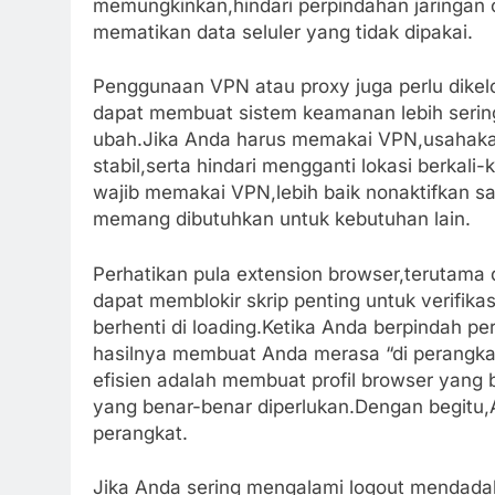
memungkinkan,hindari perpindahan jaringan
mematikan data seluler yang tidak dipakai.
Penggunaan VPN atau proxy juga perlu dikelo
dapat membuat sistem keamanan lebih sering
ubah.Jika Anda harus memakai VPN,usahakan
stabil,serta hindari mengganti lokasi berkali
wajib memakai VPN,lebih baik nonaktifkan sa
memang dibutuhkan untuk kebutuhan lain.
Perhatikan pula extension browser,terutama 
dapat memblokir skrip penting untuk verifi
berhenti di loading.Ketika Anda berpindah pe
hasilnya membuat Anda merasa “di perangkat
efisien adalah membuat profil browser yang 
yang benar-benar diperlukan.Dengan begitu,
perangkat.
Jika Anda sering mengalami logout mendadak