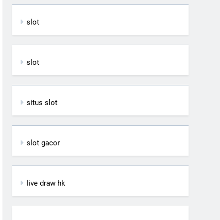
slot
slot
situs slot
slot gacor
live draw hk