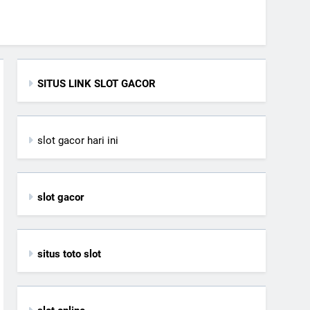
SITUS LINK SLOT GACOR
slot gacor hari ini
slot gacor
situs toto slot