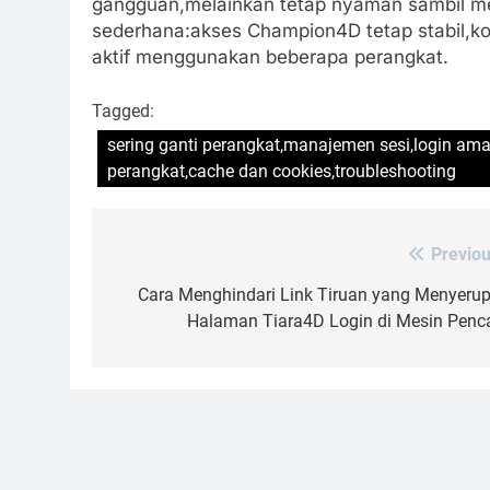
gangguan,melainkan tetap nyaman sambil men
sederhana:akses Champion4D tetap stabil,ko
aktif menggunakan beberapa perangkat.
Tagged:
sering ganti perangkat,manajemen sesi,login aman
perangkat,cache dan cookies,troubleshooting
Previou
Post
navigation
Cara Menghindari Link Tiruan yang Menyerup
Halaman Tiara4D Login di Mesin Penca