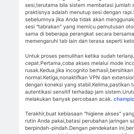
sesi,terutama bila sistem membatasi jumlah s
praktisnya adalah menutup sesi dengan rapi.
sebelumnya jika Anda tidak akan menggunaka
sesi “tabrakan” yang memicu pemutusan otom
sama di beberapa perangkat secara bersamaa
memengaruhi tab lain dan terasa seperti keti
Untuk proses pemulihan ketika sudah terlanj
cepat.Pertama,coba akses melalui mode inc
rusak.Kedua,jika incognito berhasil,bersihka
normal.Ketiga,nonaktifkan VPN dan extension
dengan koneksi yang stabil.Kelima,pastikan 
autentikasi sensitif terhadap jam sistem.Uru
melakukan banyak percobaan acak.
champio
Terakhir,buat kebiasaan “higiene akses” ya
rutin Anda pakai,batasi perubahan jaringan sa
berpindah-pindah.Dengan pendekatan ini,berg