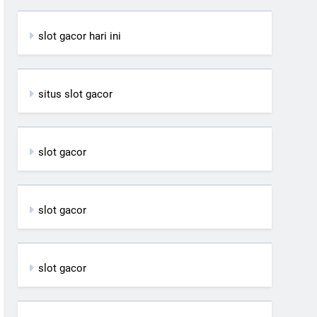
slot gacor hari ini
situs slot gacor
slot gacor
slot gacor
slot gacor