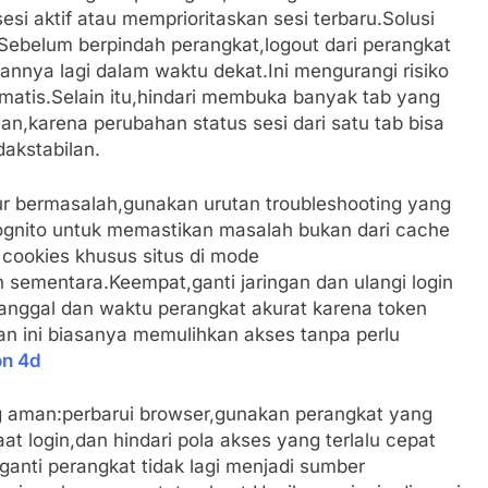
esi aktif atau memprioritaskan sesi terbaru.Solusi
Sebelum berpindah perangkat,logout dari perangkat
nnya lagi dalam waktu dekat.Ini mengurangi risiko
atis.Selain itu,hindari membuka banyak tab yang
n,karena perubahan status sesi dari satu tab bisa
dakstabilan.
ur bermasalah,gunakan urutan troubleshooting yang
ognito untuk memastikan masalah bukan dari cache
n cookies khusus situs di mode
 sementara.Keempat,ganti jaringan dan ulangi login
tanggal dan waktu perangkat akurat karena token
tan ini biasanya memulihkan akses tanpa perlu
n 4d
ng aman:perbarui browser,gunakan perangkat yang
at login,dan hindari pola akses yang terlalu cepat
anti perangkat tidak lagi menjadi sumber