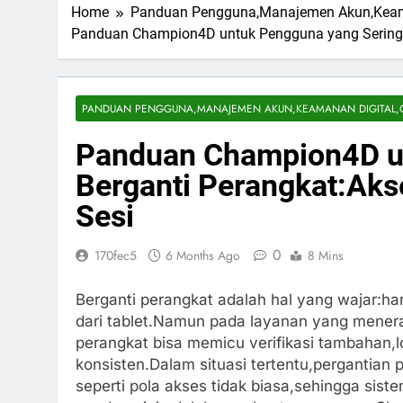
Home
Panduan Pengguna,Manajemen Akun,Keama
Panduan Champion4D untuk Pengguna yang Sering B
PANDUAN PENGGUNA,MANAJEMEN AKUN,KEAMANAN DIGITAL,O
Panduan Champion4D un
Berganti Perangkat:Aks
Sesi
0
170fec5
6 Months Ago
8 Mins
Berganti perangkat adalah hal yang wajar:hari
dari tablet.Namun pada layanan yang mener
perangkat bisa memicu verifikasi tambahan,l
konsisten.Dalam situasi tertentu,pergantian p
seperti pola akses tidak biasa,sehingga sis