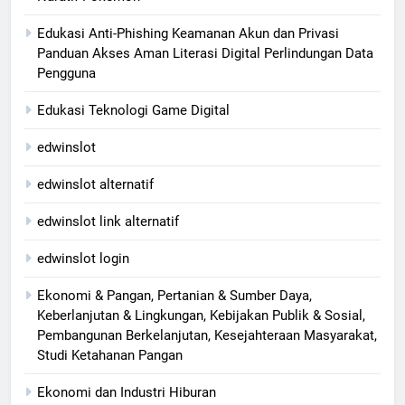
Edukasi Anti-Phishing Keamanan Akun dan Privasi
Panduan Akses Aman Literasi Digital Perlindungan Data
Pengguna
Edukasi Teknologi Game Digital
edwinslot
edwinslot alternatif
edwinslot link alternatif
edwinslot login
Ekonomi & Pangan, Pertanian & Sumber Daya,
Keberlanjutan & Lingkungan, Kebijakan Publik & Sosial,
Pembangunan Berkelanjutan, Kesejahteraan Masyarakat,
Studi Ketahanan Pangan
Ekonomi dan Industri Hiburan