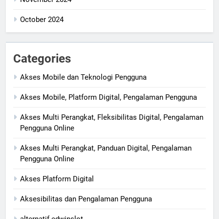
October 2024
Categories
Akses Mobile dan Teknologi Pengguna
Akses Mobile, Platform Digital, Pengalaman Pengguna
Akses Multi Perangkat, Fleksibilitas Digital, Pengalaman
Pengguna Online
Akses Multi Perangkat, Panduan Digital, Pengalaman
Pengguna Online
Akses Platform Digital
Aksesibilitas dan Pengalaman Pengguna
alternatif edwinslot