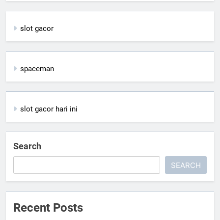
slot gacor
spaceman
slot gacor hari ini
Search
SEARCH
Recent Posts