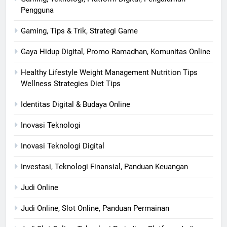
Pengguna
Gaming, Tips & Trik, Strategi Game
Gaya Hidup Digital, Promo Ramadhan, Komunitas Online
Healthy Lifestyle Weight Management Nutrition Tips
Wellness Strategies Diet Tips
Identitas Digital & Budaya Online
Inovasi Teknologi
Inovasi Teknologi Digital
Investasi, Teknologi Finansial, Panduan Keuangan
Judi Online
Judi Online, Slot Online, Panduan Permainan