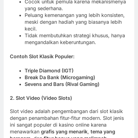
Cocok untuk pemula karena mekanismenya
yang sederhana.
Peluang kemenangan yang lebih konsisten,
meski dengan hadiah yang biasanya lebih
kecil.
Tidak membutuhkan strategi khusus, hanya
mengandalkan keberuntungan.
Contoh Slot Klasik Populer:
Triple Diamond (IGT)
Break Da Bank (Microgaming)
Sevens and Bars (Rival Gaming)
2. Slot Video (Video Slots)
Slot video adalah pengembangan dari slot klasik
dengan penambahan fitur-fitur modern. Slot jenis
ini sangat populer di kasino online karena
menawarkan
grafis yang menarik
,
tema yang