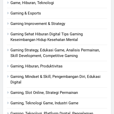
Game, Hiburan, Teknologi
Gaming & Esports
Gaming Improvement & Strategy
Gaming Sehat Hiburan Digital Tips Gaming
Keseimbangan Hidup Kesehatan Mental
Gaming Strategy, Edukasi Game, Analisis Permainan,
Skill Development, Competitive Gaming
Gaming, Hiburan, Produktivitas
Gaming, Mindset & Skill, Pengembangan Diri, Edukasi
Digital
Gaming, Slot Online, Strategi Permainan
Gaming, Teknologi Game, Industri Game
Gaming, Teknologi, Platform Digital, Pengalaman