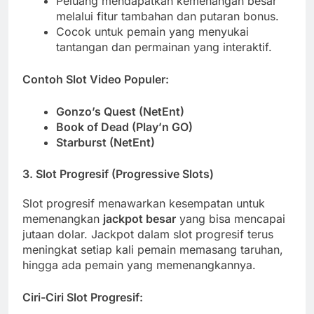
Peluang mendapatkan kemenangan besar
melalui fitur tambahan dan putaran bonus.
Cocok untuk pemain yang menyukai
tantangan dan permainan yang interaktif.
Contoh Slot Video Populer:
Gonzo’s Quest (NetEnt)
Book of Dead (Play’n GO)
Starburst (NetEnt)
3. Slot Progresif (Progressive Slots)
Slot progresif menawarkan kesempatan untuk
memenangkan
jackpot besar
yang bisa mencapai
jutaan dolar. Jackpot dalam slot progresif terus
meningkat setiap kali pemain memasang taruhan,
hingga ada pemain yang memenangkannya.
Ciri-Ciri Slot Progresif: