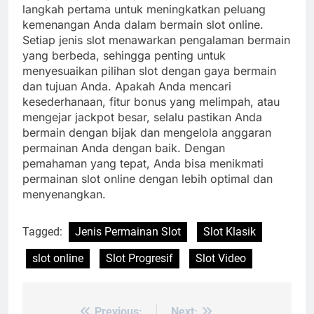
langkah pertama untuk meningkatkan peluang
kemenangan Anda dalam bermain slot online.
Setiap jenis slot menawarkan pengalaman bermain
yang berbeda, sehingga penting untuk
menyesuaikan pilihan slot dengan gaya bermain
dan tujuan Anda. Apakah Anda mencari
kesederhanaan, fitur bonus yang melimpah, atau
mengejar jackpot besar, selalu pastikan Anda
bermain dengan bijak dan mengelola anggaran
permainan Anda dengan baik. Dengan
pemahaman yang tepat, Anda bisa menikmati
permainan slot online dengan lebih optimal dan
menyenangkan.
Tagged:
Jenis Permainan Slot
Slot Klasik
slot online
Slot Progresif
Slot Video
Previous:
Next: