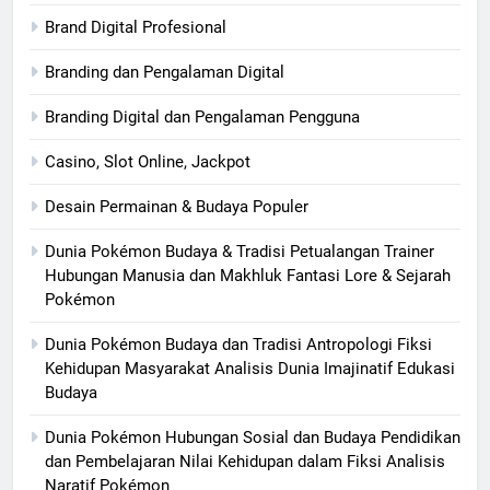
Brand Digital Profesional
Branding dan Pengalaman Digital
Branding Digital dan Pengalaman Pengguna
Casino, Slot Online, Jackpot
Desain Permainan & Budaya Populer
Dunia Pokémon Budaya & Tradisi Petualangan Trainer
Hubungan Manusia dan Makhluk Fantasi Lore & Sejarah
Pokémon
Dunia Pokémon Budaya dan Tradisi Antropologi Fiksi
Kehidupan Masyarakat Analisis Dunia Imajinatif Edukasi
Budaya
Dunia Pokémon Hubungan Sosial dan Budaya Pendidikan
dan Pembelajaran Nilai Kehidupan dalam Fiksi Analisis
Naratif Pokémon