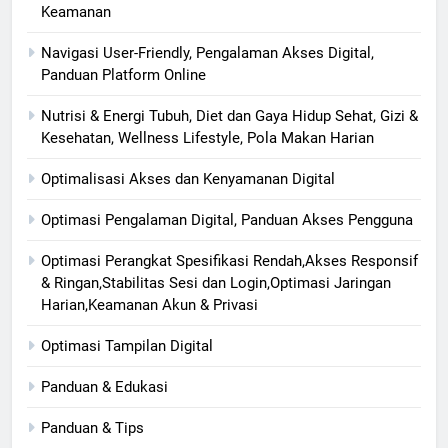
Keamanan
Navigasi User-Friendly, Pengalaman Akses Digital,
Panduan Platform Online
Nutrisi & Energi Tubuh, Diet dan Gaya Hidup Sehat, Gizi &
Kesehatan, Wellness Lifestyle, Pola Makan Harian
Optimalisasi Akses dan Kenyamanan Digital
Optimasi Pengalaman Digital, Panduan Akses Pengguna
Optimasi Perangkat Spesifikasi Rendah,Akses Responsif
& Ringan,Stabilitas Sesi dan Login,Optimasi Jaringan
Harian,Keamanan Akun & Privasi
Optimasi Tampilan Digital
Panduan & Edukasi
Panduan & Tips