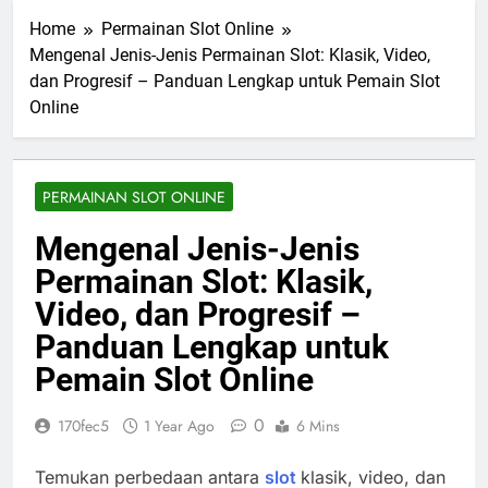
Home
Permainan Slot Online
Mengenal Jenis-Jenis Permainan Slot: Klasik, Video,
dan Progresif – Panduan Lengkap untuk Pemain Slot
Online
PERMAINAN SLOT ONLINE
Mengenal Jenis-Jenis
Permainan Slot: Klasik,
Video, dan Progresif –
Panduan Lengkap untuk
Pemain Slot Online
0
170fec5
1 Year Ago
6 Mins
Temukan perbedaan antara
slot
klasik, video, dan