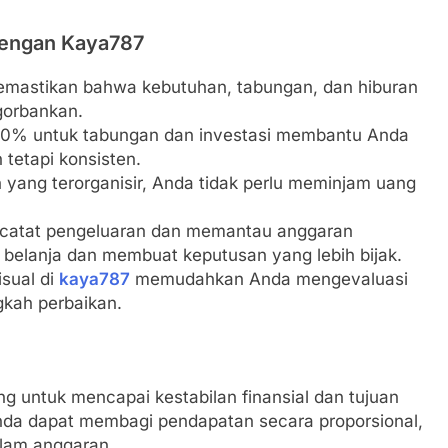
dengan Kaya787
emastikan bahwa kebutuhan, tabungan, dan hiburan
gorbankan.
20% untuk tabungan dan investasi membantu Anda
tetapi konsisten.
yang terorganisir, Anda tidak perlu meminjam uang
atat pengeluaran dan memantau anggaran
lanja dan membuat keputusan yang lebih bijak.
sual di
kaya787
memudahkan Anda mengevaluasi
kah perbaikan.
g untuk mencapai kestabilan finansial dan tujuan
da dapat membagi pendapatan secara proporsional,
alam anggaran.