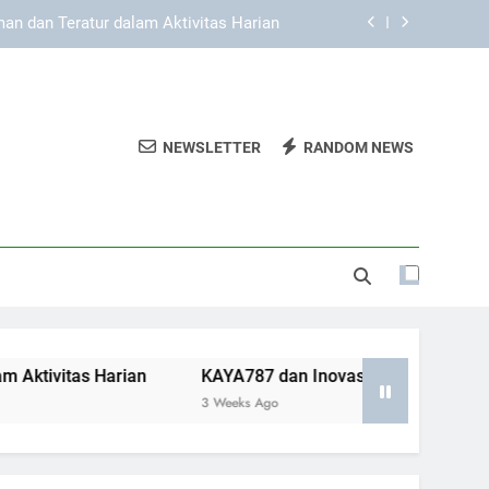
 dan Teratur dalam Aktivitas Harian
tem untuk Kebutuhan Pengguna Modern
YA787 sebagai Platform Digital Modern
NEWSLETTER
RANDOM NEWS
 EDWINSLOT Tetap Lancar dan Nyaman
 dan Teratur dalam Aktivitas Harian
. Jual Beli Mobil Dengan Mudah Dan Aman.
tem untuk Kebutuhan Pengguna Modern
YA787 sebagai Platform Digital Modern
as Harian
KAYA787 dan Inovasi Sistem untuk Kebutuh
3 Weeks Ago