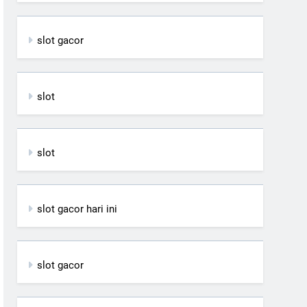
slot gacor
slot
slot
slot gacor hari ini
slot gacor