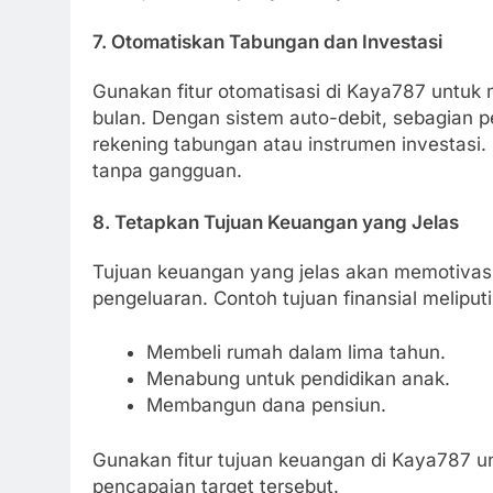
7.
Otomatiskan Tabungan dan Investasi
Gunakan fitur otomatisasi di Kaya787 untuk 
bulan. Dengan sistem auto-debit, sebagian 
rekening tabungan atau instrumen investasi
tanpa gangguan.
8.
Tetapkan Tujuan Keuangan yang Jelas
Tujuan keuangan yang jelas akan memotivasi
pengeluaran. Contoh tujuan finansial meliputi
Membeli rumah dalam lima tahun.
Menabung untuk pendidikan anak.
Membangun dana pensiun.
Gunakan fitur tujuan keuangan di Kaya787 
pencapaian target tersebut.