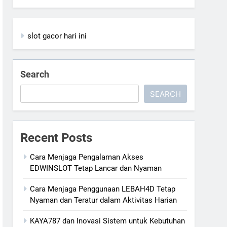
slot gacor hari ini
Search
SEARCH
Recent Posts
Cara Menjaga Pengalaman Akses
EDWINSLOT Tetap Lancar dan Nyaman
Cara Menjaga Penggunaan LEBAH4D Tetap
Nyaman dan Teratur dalam Aktivitas Harian
KAYA787 dan Inovasi Sistem untuk Kebutuhan