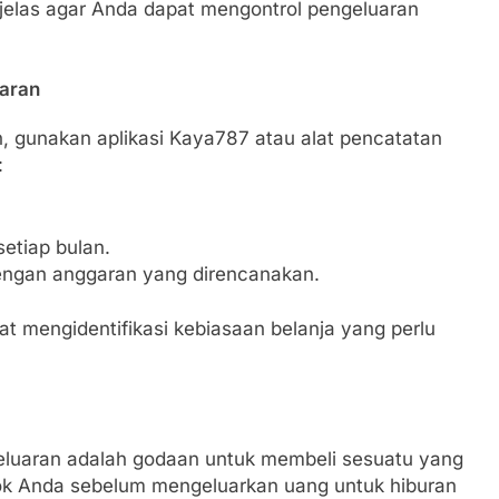
g jelas agar Anda dapat mengontrol pengeluaran
uaran
gunakan aplikasi Kaya787 atau alat pencatatan
:
.
etiap bulan.
ngan anggaran yang direncanakan.
t mengidentifikasi kebiasaan belanja yang perlu
eluaran adalah godaan untuk membeli sesuatu yang
okok Anda sebelum mengeluarkan uang untuk hiburan