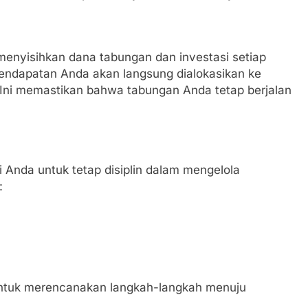
menyisihkan dana tabungan dan investasi setiap
pendapatan Anda akan langsung dialokasikan ke
. Ini memastikan bahwa tabungan Anda tetap berjalan
 Anda untuk tetap disiplin dalam mengelola
:
untuk merencanakan langkah-langkah menuju