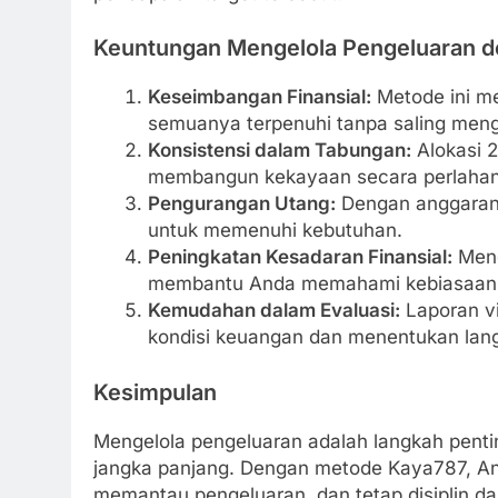
Keuntungan Mengelola Pengeluaran 
Keseimbangan Finansial:
Metode ini m
semuanya terpenuhi tanpa saling men
Konsistensi dalam Tabungan:
Alokasi 
membangun kekayaan secara perlahan 
Pengurangan Utang:
Dengan anggaran 
untuk memenuhi kebutuhan.
Peningkatan Kesadaran Finansial:
Menc
membantu Anda memahami kebiasaan be
Kemudahan dalam Evaluasi:
Laporan vi
kondisi keuangan dan menentukan lang
Kesimpulan
Mengelola pengeluaran adalah langkah pentin
jangka panjang. Dengan metode Kaya787, An
memantau pengeluaran, dan tetap disiplin d