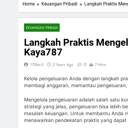
Home
Keuangan Pribadi
Langkah Praktis Men
KEUANGAN PRIBADI
Langkah Praktis Menge
Kaya787
0
170fec5
2 Years Ago
7 Mins
Kelola pengeluaran Anda dengan langkah pra
membagi anggaran, memantau pengeluaran, 
Mengelola pengeluaran adalah salah satu kun
strategi yang jelas, pengeluaran bisa lebih
masalah keuangan. Untuk membantu Anda me
menawarkan pendekatan praktis yang dapat di