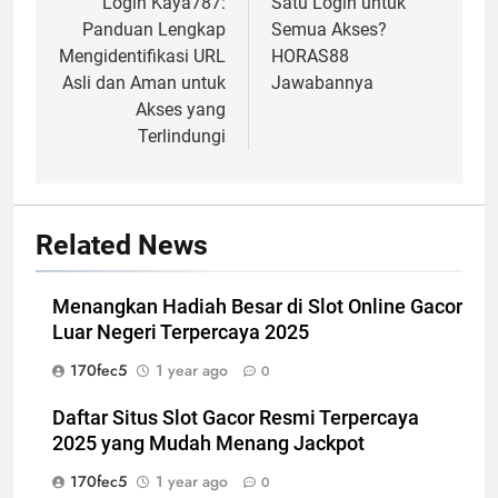
navigation
Login Kaya787:
Satu Login untuk
Panduan Lengkap
Semua Akses?
Mengidentifikasi URL
HORAS88
Asli dan Aman untuk
Jawabannya
Akses yang
Terlindungi
Related News
Menangkan Hadiah Besar di Slot Online Gacor
Luar Negeri Terpercaya 2025
170fec5
1 year ago
0
Daftar Situs Slot Gacor Resmi Terpercaya
2025 yang Mudah Menang Jackpot
170fec5
1 year ago
0