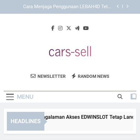
Skip
KAYA787 dan Inovasi Sistem untuk Kebutuhan
to
Pengguna Modern
content
Mengenal Karakteristik KAYA787 sebagai
Platform Digital Modern
Cara Menjaga Pengalaman Akses EDWINSLOT
Tetap Lancar dan Nyaman
Cara Menjaga Penggunaan LEBAH4D Tetap
Nyaman dan Teratur dalam Aktivitas Harian
KAYA787 dan Inovasi Sistem untuk Kebutuhan
Pengguna Modern
Cars Sell
Dapatkan Mobil Bekas Berkualitas Dengan
Mengenal Karakteristik KAYA787 sebagai
NEWSLETTER
RANDOM NEWS
Platform Digital Modern
Harga Terjangkau Di Cars Sell. Jual Beli
Mobil Dengan Mudah Dan Aman.
MENU
ra Menjaga Pengalaman Akses EDWINSLOT Tetap Lancar da
HEADLINES
Weeks Ago