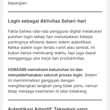
bepergian.
Login sebagai Aktivitas Sehari-hari
Fakta bahwa rata-rata pengguna digital melakukan
puluhan login setiap hari menunjukkan betapa
pentingnya efisiensi dalam sistem autentikasi.
Ketika sistem login terlalu rumit atau lambat, ini
bukan hanya membuang waktu, tapi juga dapat
mengganggu alur kerja dan produktivitas.
HORAS88 memahami kebutuhan ini dan
menyederhanakan seluruh proses login.
Sistem
ini meminimalkan gangguan dengan
menghilangkan langkah yang tidak perlu, namun
tetap menjaga keamanan di latar belakang.
Autentikasi Adaptif: Teknologi yang