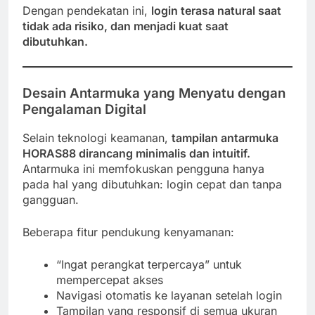
Dengan pendekatan ini,
login terasa natural saat
tidak ada risiko, dan menjadi kuat saat
dibutuhkan.
Desain Antarmuka yang Menyatu dengan
Pengalaman Digital
Selain teknologi keamanan,
tampilan antarmuka
HORAS88 dirancang minimalis dan intuitif.
Antarmuka ini memfokuskan pengguna hanya
pada hal yang dibutuhkan: login cepat dan tanpa
gangguan.
Beberapa fitur pendukung kenyamanan:
“Ingat perangkat terpercaya” untuk
mempercepat akses
Navigasi otomatis ke layanan setelah login
Tampilan yang responsif di semua ukuran