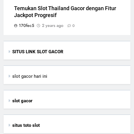
Temukan Slot Thailand Gacor dengan Fitur
Jackpot Progresif
170fec5
2 years ago
0
SITUS LINK SLOT GACOR
slot gacor hari ini
slot gacor
situs toto slot