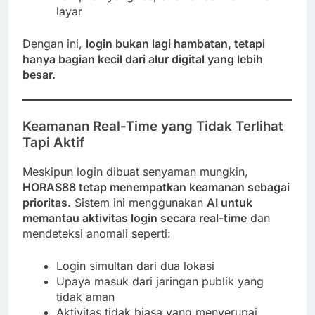
layar
Dengan ini,
login bukan lagi hambatan, tetapi
hanya bagian kecil dari alur digital yang lebih
besar.
Keamanan Real-Time yang Tidak Terlihat
Tapi Aktif
Meskipun login dibuat senyaman mungkin,
HORAS88 tetap menempatkan keamanan sebagai
prioritas.
Sistem ini menggunakan
AI untuk
memantau aktivitas login secara real-time
dan
mendeteksi anomali seperti:
Login simultan dari dua lokasi
Upaya masuk dari jaringan publik yang
tidak aman
Aktivitas tidak biasa yang menyerupai