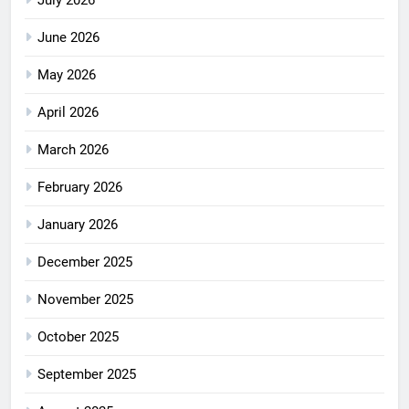
July 2026
June 2026
May 2026
April 2026
March 2026
February 2026
January 2026
December 2025
November 2025
October 2025
September 2025