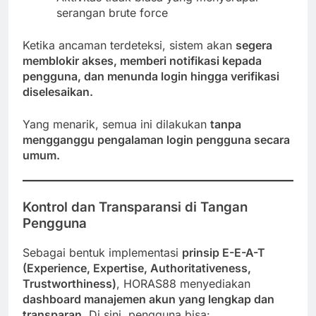
serangan brute force
Ketika ancaman terdeteksi, sistem akan
segera
memblokir akses, memberi notifikasi kepada
pengguna, dan menunda login hingga verifikasi
diselesaikan.
Yang menarik, semua ini dilakukan
tanpa
mengganggu pengalaman login pengguna secara
umum.
Kontrol dan Transparansi di Tangan
Pengguna
Sebagai bentuk implementasi
prinsip E-E-A-T
(Experience, Expertise, Authoritativeness,
Trustworthiness)
, HORAS88 menyediakan
dashboard manajemen akun yang lengkap dan
transparan.
Di sini, pengguna bisa: