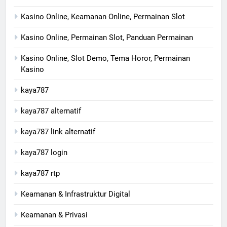
Kasino Online, Keamanan Online, Permainan Slot
Kasino Online, Permainan Slot, Panduan Permainan
Kasino Online, Slot Demo, Tema Horor, Permainan
Kasino
kaya787
kaya787 alternatif
kaya787 link alternatif
kaya787 login
kaya787 rtp
Keamanan & Infrastruktur Digital
Keamanan & Privasi