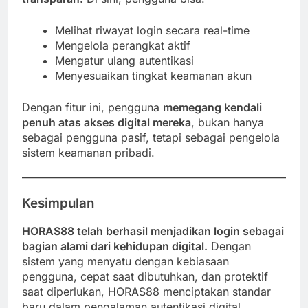
Melihat riwayat login secara real-time
Mengelola perangkat aktif
Mengatur ulang autentikasi
Menyesuaikan tingkat keamanan akun
Dengan fitur ini, pengguna
memegang kendali
penuh atas akses digital mereka
, bukan hanya
sebagai pengguna pasif, tetapi sebagai pengelola
sistem keamanan pribadi.
Kesimpulan
HORAS88 telah berhasil menjadikan login sebagai
bagian alami dari kehidupan digital.
Dengan
sistem yang menyatu dengan kebiasaan
pengguna, cepat saat dibutuhkan, dan protektif
saat diperlukan, HORAS88 menciptakan standar
baru dalam pengalaman autentikasi digital.