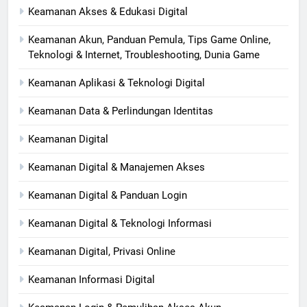
Keamanan Akses & Edukasi Digital
Keamanan Akun, Panduan Pemula, Tips Game Online,
Teknologi & Internet, Troubleshooting, Dunia Game
Keamanan Aplikasi & Teknologi Digital
Keamanan Data & Perlindungan Identitas
Keamanan Digital
Keamanan Digital & Manajemen Akses
Keamanan Digital & Panduan Login
Keamanan Digital & Teknologi Informasi
Keamanan Digital, Privasi Online
Keamanan Informasi Digital