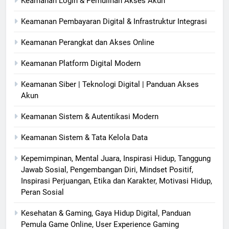
Keamanan Login & Pemulihan Akses Akun
Keamanan Pembayaran Digital & Infrastruktur Integrasi
Keamanan Perangkat dan Akses Online
Keamanan Platform Digital Modern
Keamanan Siber | Teknologi Digital | Panduan Akses
Akun
Keamanan Sistem & Autentikasi Modern
Keamanan Sistem & Tata Kelola Data
Kepemimpinan, Mental Juara, Inspirasi Hidup, Tanggung
Jawab Sosial, Pengembangan Diri, Mindset Positif,
Inspirasi Perjuangan, Etika dan Karakter, Motivasi Hidup,
Peran Sosial
Kesehatan & Gaming, Gaya Hidup Digital, Panduan
Pemula Game Online, User Experience Gaming