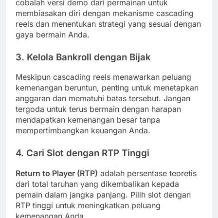
cobalah versi demo dari permainan untuk
membiasakan diri dengan mekanisme cascading
reels dan menentukan strategi yang sesuai dengan
gaya bermain Anda.
3. Kelola Bankroll dengan Bijak
Meskipun cascading reels menawarkan peluang
kemenangan beruntun, penting untuk menetapkan
anggaran dan mematuhi batas tersebut. Jangan
tergoda untuk terus bermain dengan harapan
mendapatkan kemenangan besar tanpa
mempertimbangkan keuangan Anda.
4. Cari Slot dengan RTP Tinggi
Return to Player (RTP)
adalah persentase teoretis
dari total taruhan yang dikembalikan kepada
pemain dalam jangka panjang. Pilih slot dengan
RTP tinggi untuk meningkatkan peluang
kemenangan Anda.