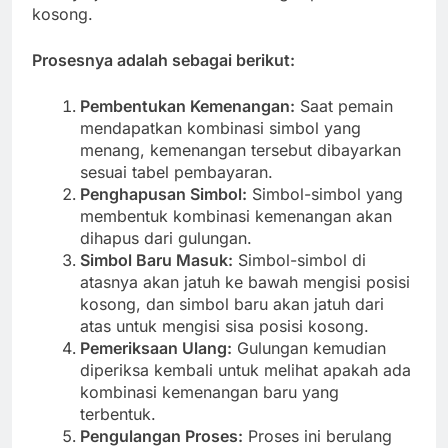
kosong.
Prosesnya adalah sebagai berikut:
Pembentukan Kemenangan:
Saat pemain
mendapatkan kombinasi simbol yang
menang, kemenangan tersebut dibayarkan
sesuai tabel pembayaran.
Penghapusan Simbol:
Simbol-simbol yang
membentuk kombinasi kemenangan akan
dihapus dari gulungan.
Simbol Baru Masuk:
Simbol-simbol di
atasnya akan jatuh ke bawah mengisi posisi
kosong, dan simbol baru akan jatuh dari
atas untuk mengisi sisa posisi kosong.
Pemeriksaan Ulang:
Gulungan kemudian
diperiksa kembali untuk melihat apakah ada
kombinasi kemenangan baru yang
terbentuk.
Pengulangan Proses:
Proses ini berulang