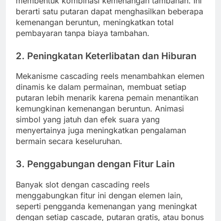
membentuk kombinasi kemenangan tambahan. Ini
berarti satu putaran dapat menghasilkan beberapa
kemenangan beruntun, meningkatkan total
pembayaran tanpa biaya tambahan.
2. Peningkatan Keterlibatan dan Hiburan
Mekanisme cascading reels menambahkan elemen
dinamis ke dalam permainan, membuat setiap
putaran lebih menarik karena pemain menantikan
kemungkinan kemenangan beruntun. Animasi
simbol yang jatuh dan efek suara yang
menyertainya juga meningkatkan pengalaman
bermain secara keseluruhan.
3. Penggabungan dengan Fitur Lain
Banyak slot dengan cascading reels
menggabungkan fitur ini dengan elemen lain,
seperti pengganda kemenangan yang meningkat
dengan setiap cascade, putaran gratis, atau bonus