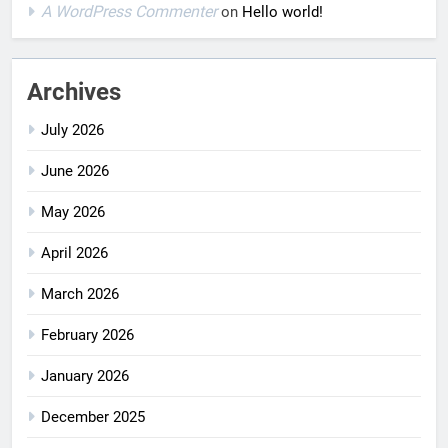
A WordPress Commenter
on
Hello world!
Archives
July 2026
June 2026
May 2026
April 2026
March 2026
February 2026
January 2026
December 2025