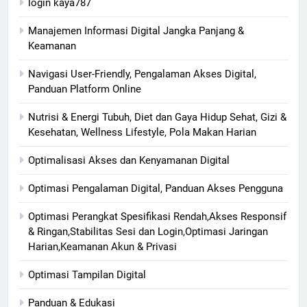
login kaya787
Manajemen Informasi Digital Jangka Panjang &
Keamanan
Navigasi User-Friendly, Pengalaman Akses Digital,
Panduan Platform Online
Nutrisi & Energi Tubuh, Diet dan Gaya Hidup Sehat, Gizi &
Kesehatan, Wellness Lifestyle, Pola Makan Harian
Optimalisasi Akses dan Kenyamanan Digital
Optimasi Pengalaman Digital, Panduan Akses Pengguna
Optimasi Perangkat Spesifikasi Rendah,Akses Responsif
& Ringan,Stabilitas Sesi dan Login,Optimasi Jaringan
Harian,Keamanan Akun & Privasi
Optimasi Tampilan Digital
Panduan & Edukasi