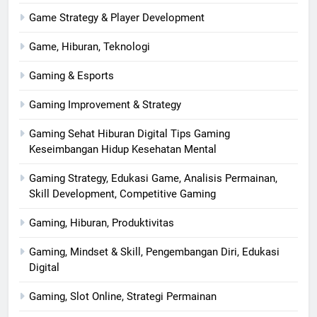
Game Strategy & Player Development
Game, Hiburan, Teknologi
Gaming & Esports
Gaming Improvement & Strategy
Gaming Sehat Hiburan Digital Tips Gaming
Keseimbangan Hidup Kesehatan Mental
Gaming Strategy, Edukasi Game, Analisis Permainan,
Skill Development, Competitive Gaming
Gaming, Hiburan, Produktivitas
Gaming, Mindset & Skill, Pengembangan Diri, Edukasi
Digital
Gaming, Slot Online, Strategi Permainan