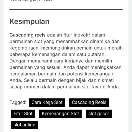
Kesimpulan
Cascading reels
adalah fitur inovatif dalam
permainan slot yang menambahkan dinamika dan
kegembiraan, memungkinkan pemain untuk meraih
beberapa kemenangan dalam satu putaran.
Dengan memahami cara kerjanya dan memilih
permainan yang sesuai, Anda dapat meningkatkan
pengalaman bermain dan potensi kemenangan
Anda. Selalu bermain dengan bijak dan nikmati
setiap momen dalam permainan slot favorit Anda.
Tagged:
Cara Kerja Slot
Cascading Reels
Fitur Slot
Kemenangan Slot
slot gacor
slot online