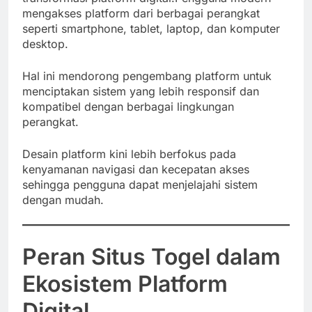
mengakses platform dari berbagai perangkat
seperti smartphone, tablet, laptop, dan komputer
desktop.
Hal ini mendorong pengembang platform untuk
menciptakan sistem yang lebih responsif dan
kompatibel dengan berbagai lingkungan
perangkat.
Desain platform kini lebih berfokus pada
kenyamanan navigasi dan kecepatan akses
sehingga pengguna dapat menjelajahi sistem
dengan mudah.
Peran Situs Togel dalam
Ekosistem Platform
Digital