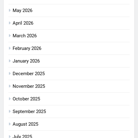
May 2026
April 2026
March 2026
February 2026
January 2026
December 2025
November 2025
October 2025
September 2025
August 2025
July 2025