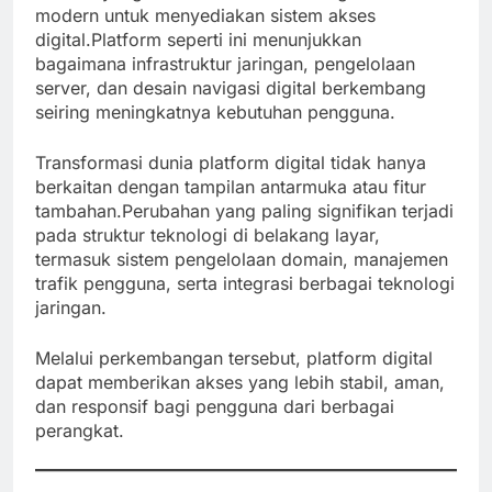
modern untuk menyediakan sistem akses
digital.Platform seperti ini menunjukkan
bagaimana infrastruktur jaringan, pengelolaan
server, dan desain navigasi digital berkembang
seiring meningkatnya kebutuhan pengguna.
Transformasi dunia platform digital tidak hanya
berkaitan dengan tampilan antarmuka atau fitur
tambahan.Perubahan yang paling signifikan terjadi
pada struktur teknologi di belakang layar,
termasuk sistem pengelolaan domain, manajemen
trafik pengguna, serta integrasi berbagai teknologi
jaringan.
Melalui perkembangan tersebut, platform digital
dapat memberikan akses yang lebih stabil, aman,
dan responsif bagi pengguna dari berbagai
perangkat.