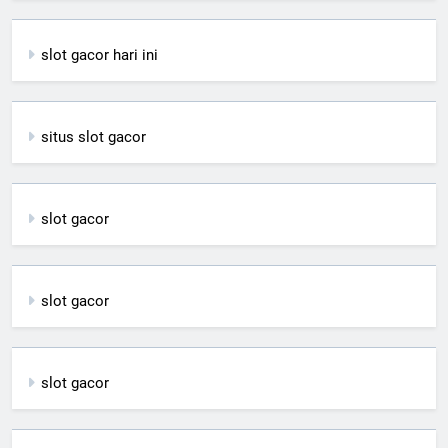
slot gacor hari ini
situs slot gacor
slot gacor
slot gacor
slot gacor