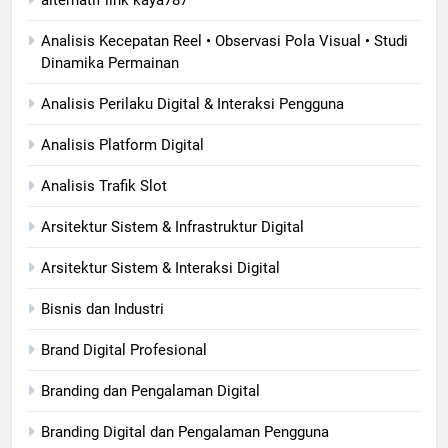
Analisis Kecepatan Reel • Observasi Pola Visual • Studi
Dinamika Permainan
Analisis Perilaku Digital & Interaksi Pengguna
Analisis Platform Digital
Analisis Trafik Slot
Arsitektur Sistem & Infrastruktur Digital
Arsitektur Sistem & Interaksi Digital
Bisnis dan Industri
Brand Digital Profesional
Branding dan Pengalaman Digital
Branding Digital dan Pengalaman Pengguna