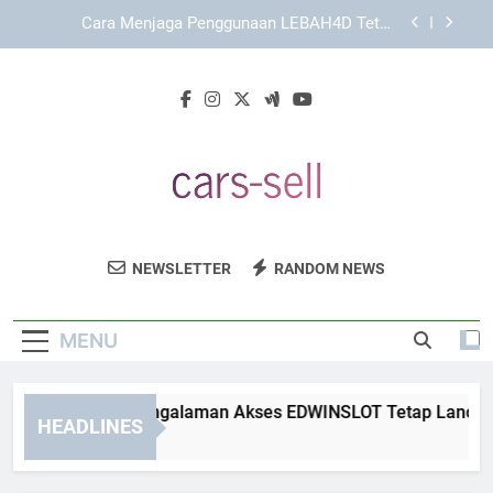
Skip
KAYA787 dan Inovasi Sistem untuk Kebutuhan
to
Pengguna Modern
content
Mengenal Karakteristik KAYA787 sebagai
Platform Digital Modern
Cara Menjaga Pengalaman Akses EDWINSLOT
Tetap Lancar dan Nyaman
Cara Menjaga Penggunaan LEBAH4D Tetap
Nyaman dan Teratur dalam Aktivitas Harian
KAYA787 dan Inovasi Sistem untuk Kebutuhan
Pengguna Modern
Cars Sell
Dapatkan Mobil Bekas Berkualitas Dengan
Mengenal Karakteristik KAYA787 sebagai
NEWSLETTER
RANDOM NEWS
Platform Digital Modern
Harga Terjangkau Di Cars Sell. Jual Beli
Mobil Dengan Mudah Dan Aman.
MENU
ara Menjaga Pengalaman Akses EDWINSLOT Tetap Lancar da
HEADLINES
Weeks Ago