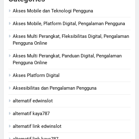
Akses Mobile dan Teknologi Pengguna
Akses Mobile, Platform Digital, Pengalaman Pengguna
Akses Multi Perangkat, Fleksibilitas Digital, Pengalaman
Pengguna Online
Akses Multi Perangkat, Panduan Digital, Pengalaman
Pengguna Online
Akses Platform Digital
Aksesibilitas dan Pengalaman Pengguna
alternatif edwinslot
alternatif kaya787
alternatif link edwinslot
alternatif link kaya787