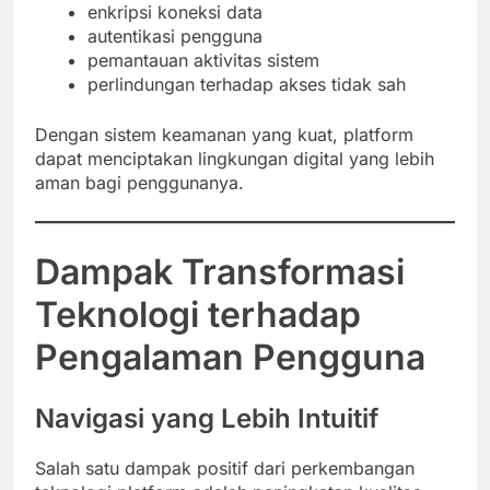
enkripsi koneksi data
autentikasi pengguna
pemantauan aktivitas sistem
perlindungan terhadap akses tidak sah
Dengan sistem keamanan yang kuat, platform
dapat menciptakan lingkungan digital yang lebih
aman bagi penggunanya.
Dampak Transformasi
Teknologi terhadap
Pengalaman Pengguna
Navigasi yang Lebih Intuitif
Salah satu dampak positif dari perkembangan