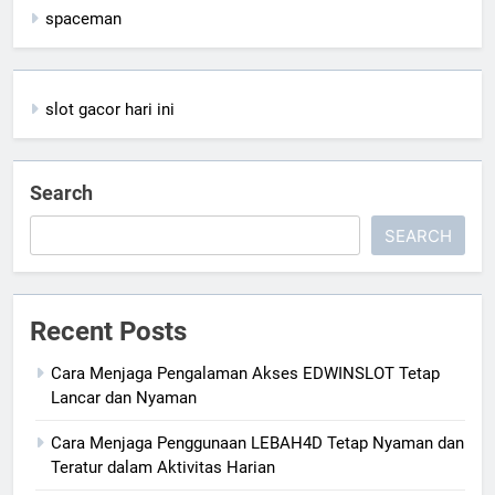
spaceman
slot gacor hari ini
Search
SEARCH
Recent Posts
Cara Menjaga Pengalaman Akses EDWINSLOT Tetap
Lancar dan Nyaman
Cara Menjaga Penggunaan LEBAH4D Tetap Nyaman dan
Teratur dalam Aktivitas Harian