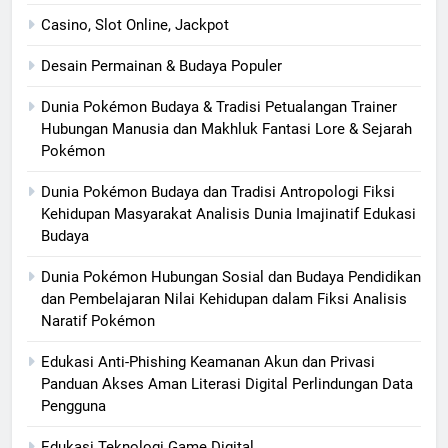
Casino, Slot Online, Jackpot
Desain Permainan & Budaya Populer
Dunia Pokémon Budaya & Tradisi Petualangan Trainer
Hubungan Manusia dan Makhluk Fantasi Lore & Sejarah
Pokémon
Dunia Pokémon Budaya dan Tradisi Antropologi Fiksi
Kehidupan Masyarakat Analisis Dunia Imajinatif Edukasi
Budaya
Dunia Pokémon Hubungan Sosial dan Budaya Pendidikan
dan Pembelajaran Nilai Kehidupan dalam Fiksi Analisis
Naratif Pokémon
Edukasi Anti-Phishing Keamanan Akun dan Privasi
Panduan Akses Aman Literasi Digital Perlindungan Data
Pengguna
Edukasi Teknologi Game Digital