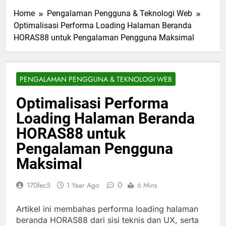
Home
Pengalaman Pengguna & Teknologi Web
Optimalisasi Performa Loading Halaman Beranda
HORAS88 untuk Pengalaman Pengguna Maksimal
PENGALAMAN PENGGUNA & TEKNOLOGI WEB
Optimalisasi Performa
Loading Halaman Beranda
HORAS88 untuk
Pengalaman Pengguna
Maksimal
0
170fec5
1 Year Ago
6 Mins
Artikel ini membahas performa loading halaman
beranda HORAS88 dari sisi teknis dan UX, serta