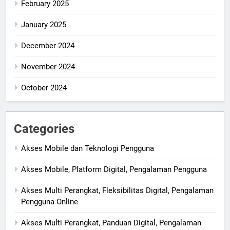
February 2025
January 2025
December 2024
November 2024
October 2024
Categories
Akses Mobile dan Teknologi Pengguna
Akses Mobile, Platform Digital, Pengalaman Pengguna
Akses Multi Perangkat, Fleksibilitas Digital, Pengalaman
Pengguna Online
Akses Multi Perangkat, Panduan Digital, Pengalaman