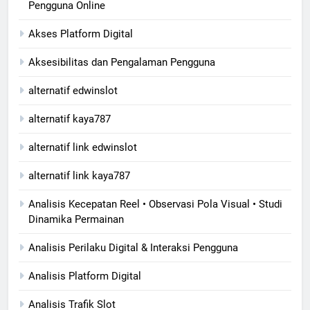
Pengguna Online
Akses Platform Digital
Aksesibilitas dan Pengalaman Pengguna
alternatif edwinslot
alternatif kaya787
alternatif link edwinslot
alternatif link kaya787
Analisis Kecepatan Reel • Observasi Pola Visual • Studi
Dinamika Permainan
Analisis Perilaku Digital & Interaksi Pengguna
Analisis Platform Digital
Analisis Trafik Slot