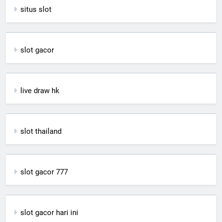
situs slot
slot gacor
live draw hk
slot thailand
slot gacor 777
slot gacor hari ini