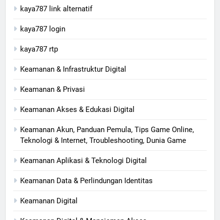
kaya787 link alternatif
kaya787 login
kaya787 rtp
Keamanan & Infrastruktur Digital
Keamanan & Privasi
Keamanan Akses & Edukasi Digital
Keamanan Akun, Panduan Pemula, Tips Game Online,
Teknologi & Internet, Troubleshooting, Dunia Game
Keamanan Aplikasi & Teknologi Digital
Keamanan Data & Perlindungan Identitas
Keamanan Digital