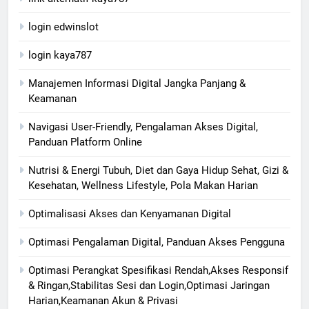
login edwinslot
login kaya787
Manajemen Informasi Digital Jangka Panjang &
Keamanan
Navigasi User-Friendly, Pengalaman Akses Digital,
Panduan Platform Online
Nutrisi & Energi Tubuh, Diet dan Gaya Hidup Sehat, Gizi &
Kesehatan, Wellness Lifestyle, Pola Makan Harian
Optimalisasi Akses dan Kenyamanan Digital
Optimasi Pengalaman Digital, Panduan Akses Pengguna
Optimasi Perangkat Spesifikasi Rendah,Akses Responsif
& Ringan,Stabilitas Sesi dan Login,Optimasi Jaringan
Harian,Keamanan Akun & Privasi