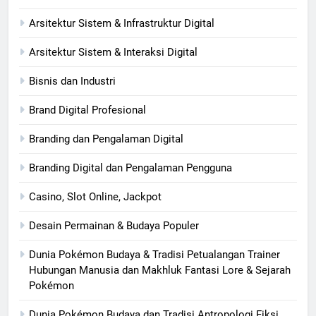
Arsitektur Sistem & Infrastruktur Digital
Arsitektur Sistem & Interaksi Digital
Bisnis dan Industri
Brand Digital Profesional
Branding dan Pengalaman Digital
Branding Digital dan Pengalaman Pengguna
Casino, Slot Online, Jackpot
Desain Permainan & Budaya Populer
Dunia Pokémon Budaya & Tradisi Petualangan Trainer
Hubungan Manusia dan Makhluk Fantasi Lore & Sejarah
Pokémon
Dunia Pokémon Budaya dan Tradisi Antropologi Fiksi