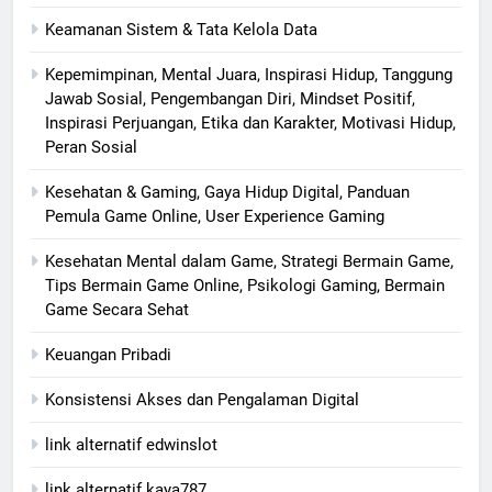
Keamanan Sistem & Tata Kelola Data
Kepemimpinan, Mental Juara, Inspirasi Hidup, Tanggung
Jawab Sosial, Pengembangan Diri, Mindset Positif,
Inspirasi Perjuangan, Etika dan Karakter, Motivasi Hidup,
Peran Sosial
Kesehatan & Gaming, Gaya Hidup Digital, Panduan
Pemula Game Online, User Experience Gaming
Kesehatan Mental dalam Game, Strategi Bermain Game,
Tips Bermain Game Online, Psikologi Gaming, Bermain
Game Secara Sehat
Keuangan Pribadi
Konsistensi Akses dan Pengalaman Digital
link alternatif edwinslot
link alternatif kaya787