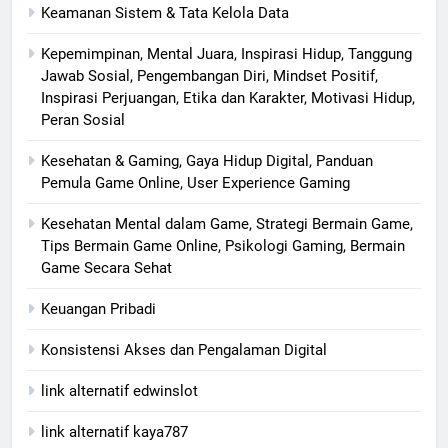
Keamanan Sistem & Tata Kelola Data
Kepemimpinan, Mental Juara, Inspirasi Hidup, Tanggung
Jawab Sosial, Pengembangan Diri, Mindset Positif,
Inspirasi Perjuangan, Etika dan Karakter, Motivasi Hidup,
Peran Sosial
Kesehatan & Gaming, Gaya Hidup Digital, Panduan
Pemula Game Online, User Experience Gaming
Kesehatan Mental dalam Game, Strategi Bermain Game,
Tips Bermain Game Online, Psikologi Gaming, Bermain
Game Secara Sehat
Keuangan Pribadi
Konsistensi Akses dan Pengalaman Digital
link alternatif edwinslot
link alternatif kaya787