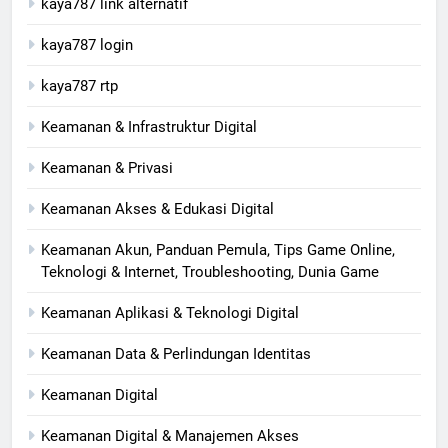
kaya787 link alternatif
kaya787 login
kaya787 rtp
Keamanan & Infrastruktur Digital
Keamanan & Privasi
Keamanan Akses & Edukasi Digital
Keamanan Akun, Panduan Pemula, Tips Game Online,
Teknologi & Internet, Troubleshooting, Dunia Game
Keamanan Aplikasi & Teknologi Digital
Keamanan Data & Perlindungan Identitas
Keamanan Digital
Keamanan Digital & Manajemen Akses