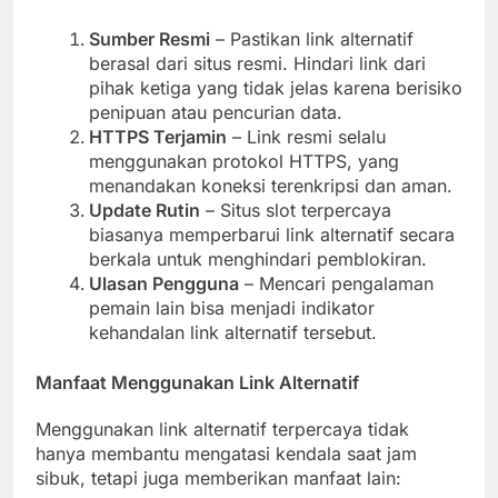
Sumber Resmi
– Pastikan link alternatif
berasal dari situs resmi. Hindari link dari
pihak ketiga yang tidak jelas karena berisiko
penipuan atau pencurian data.
HTTPS Terjamin
– Link resmi selalu
menggunakan protokol HTTPS, yang
menandakan koneksi terenkripsi dan aman.
Update Rutin
– Situs slot terpercaya
biasanya memperbarui link alternatif secara
berkala untuk menghindari pemblokiran.
Ulasan Pengguna
– Mencari pengalaman
pemain lain bisa menjadi indikator
kehandalan link alternatif tersebut.
Manfaat Menggunakan Link Alternatif
Menggunakan link alternatif terpercaya tidak
hanya membantu mengatasi kendala saat jam
sibuk, tetapi juga memberikan manfaat lain: