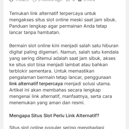
Temukan link alternatif terpercaya untuk
mengakses situs slot online meski saat jam sibuk.
Panduan lengkap agar permainan Anda tetap
lancar tanpa hambatan.
Bermain slot online kini menjadi salah satu hiburan
digital paling digemari. Namun, salah satu kendala
yang sering ditemui adalah saat jam sibuk, akses
ke situs slot bisa menjadi lambat atau bahkan
terblokir sementara. Untuk memastikan
pengalaman bermain tetap lancar, penggunaan
link alternatif terpercaya
menjadi solusi utama.
Artikel ini akan membahas secara lengkap
mengenai link alternatif, manfaatnya, serta cara
menemukan yang aman dan resmi.
Mengapa Situs Slot Perlu Link Alternatif?
Situs slot online populer sering menghadapi