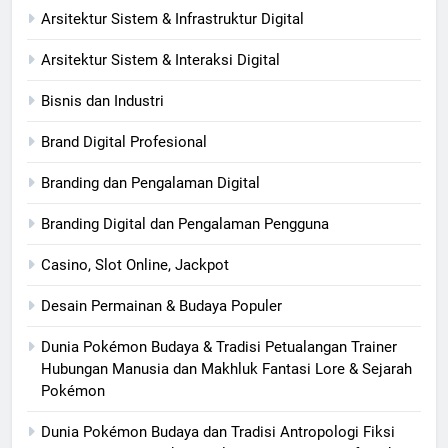
Arsitektur Sistem & Infrastruktur Digital
Arsitektur Sistem & Interaksi Digital
Bisnis dan Industri
Brand Digital Profesional
Branding dan Pengalaman Digital
Branding Digital dan Pengalaman Pengguna
Casino, Slot Online, Jackpot
Desain Permainan & Budaya Populer
Dunia Pokémon Budaya & Tradisi Petualangan Trainer
Hubungan Manusia dan Makhluk Fantasi Lore & Sejarah
Pokémon
Dunia Pokémon Budaya dan Tradisi Antropologi Fiksi