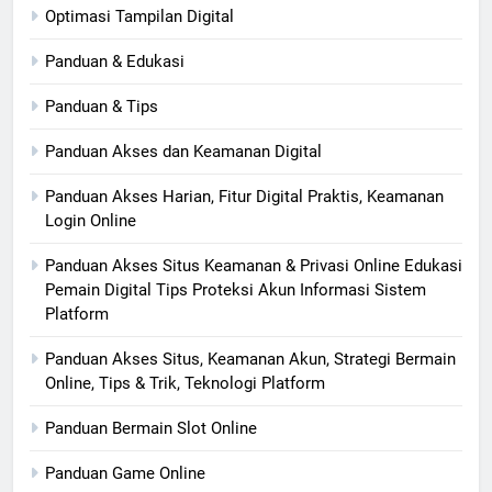
Optimasi Tampilan Digital
Panduan & Edukasi
Panduan & Tips
Panduan Akses dan Keamanan Digital
Panduan Akses Harian, Fitur Digital Praktis, Keamanan
Login Online
Panduan Akses Situs Keamanan & Privasi Online Edukasi
Pemain Digital Tips Proteksi Akun Informasi Sistem
Platform
Panduan Akses Situs, Keamanan Akun, Strategi Bermain
Online, Tips & Trik, Teknologi Platform
Panduan Bermain Slot Online
Panduan Game Online