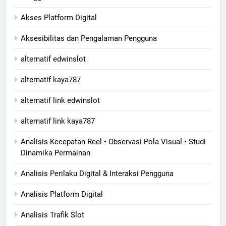
Akses Platform Digital
Aksesibilitas dan Pengalaman Pengguna
alternatif edwinslot
alternatif kaya787
alternatif link edwinslot
alternatif link kaya787
Analisis Kecepatan Reel • Observasi Pola Visual • Studi
Dinamika Permainan
Analisis Perilaku Digital & Interaksi Pengguna
Analisis Platform Digital
Analisis Trafik Slot