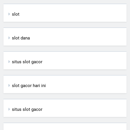
slot
slot dana
situs slot gacor
slot gacor hari ini
situs slot gacor