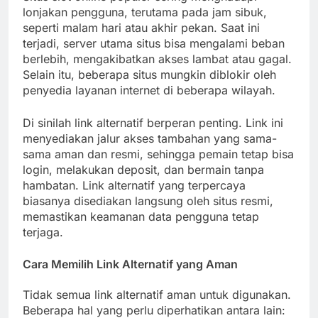
lonjakan pengguna, terutama pada jam sibuk,
seperti malam hari atau akhir pekan. Saat ini
terjadi, server utama situs bisa mengalami beban
berlebih, mengakibatkan akses lambat atau gagal.
Selain itu, beberapa situs mungkin diblokir oleh
penyedia layanan internet di beberapa wilayah.
Di sinilah link alternatif berperan penting. Link ini
menyediakan jalur akses tambahan yang sama-
sama aman dan resmi, sehingga pemain tetap bisa
login, melakukan deposit, dan bermain tanpa
hambatan. Link alternatif yang terpercaya
biasanya disediakan langsung oleh situs resmi,
memastikan keamanan data pengguna tetap
terjaga.
Cara Memilih Link Alternatif yang Aman
Tidak semua link alternatif aman untuk digunakan.
Beberapa hal yang perlu diperhatikan antara lain: