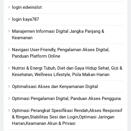
login edwinslot
login kaya787
Manajemen Informasi Digital Jangka Panjang &
Keamanan
Navigasi User-Friendly, Pengalaman Akses Digital,
Panduan Platform Online
Nutrisi & Energi Tubuh, Diet dan Gaya Hidup Sehat, Gizi &
Kesehatan, Wellness Lifestyle, Pola Makan Harian
Optimalisasi Akses dan Kenyamanan Digital
Optimasi Pengalaman Digital, Panduan Akses Pengguna
Optimasi Perangkat Spesifikasi Rendah,Akses Responsif
& Ringan,Stabilitas Sesi dan Login,Optimasi Jaringan
Harian,Keamanan Akun & Privasi