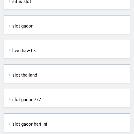
situs slot
slot gacor
live draw hk
slot thailand
slot gacor 777
slot gacor hari ini