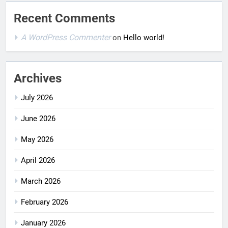
Recent Comments
A WordPress Commenter
on
Hello world!
Archives
July 2026
June 2026
May 2026
April 2026
March 2026
February 2026
January 2026