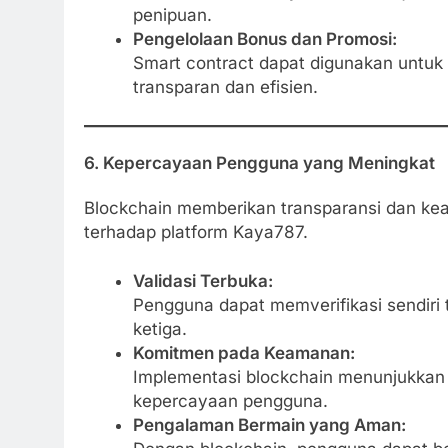
penipuan.
Pengelolaan Bonus dan Promosi:
Smart contract dapat digunakan untuk
transparan dan efisien.
6. Kepercayaan Pengguna yang Meningkat
Blockchain memberikan transparansi dan k
terhadap platform Kaya787.
Validasi Terbuka:
Pengguna dapat memverifikasi sendiri 
ketiga.
Komitmen pada Keamanan:
Implementasi blockchain menunjukkan
kepercayaan pengguna.
Pengalaman Bermain yang Aman: