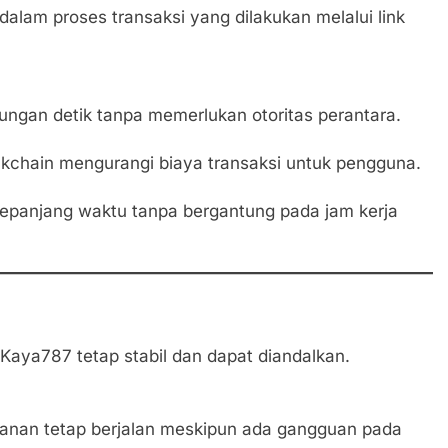
dalam proses transaksi yang dilakukan melalui link
ungan detik tanpa memerlukan otoritas perantara.
kchain mengurangi biaya transaksi untuk pengguna.
sepanjang waktu tanpa bergantung pada jam kerja
 Kaya787 tetap stabil dan dapat diandalkan.
ayanan tetap berjalan meskipun ada gangguan pada