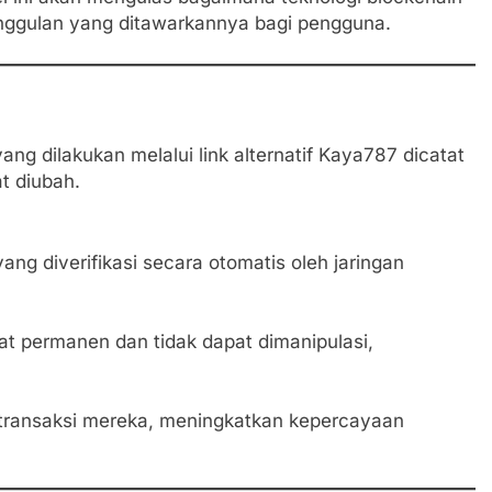
nggulan yang ditawarkannya bagi pengguna.
g dilakukan melalui link alternatif Kaya787 dicatat
t diubah.
yang diverifikasi secara otomatis oleh jaringan
fat permanen dan tidak dapat dimanipulasi,
 transaksi mereka, meningkatkan kepercayaan