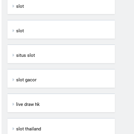
slot
slot
situs slot
slot gacor
live draw hk
slot thailand