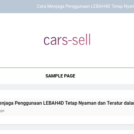
Cara Menjaga Penggunaan LEBAH4D Tetap Nyaman
KAYA787 dan Inovasi Sis
Mengenal Karakteristik KA
Cara Menjaga Pengalaman Akses
s Sell
Cara Menjaga Penggunaan LEBAH4D Tetap Nyaman
Mobil Bekas Berkualitas Dengan Harga Terjangkau Di Cars Sell
KAYA787 dan Inovasi Sis
SAMPLE PAGE
Mengenal Karakteristik KA
gunaan LEBAH4D Tetap Nyaman dan Teratur dalam Aktivitas 