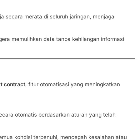
ja secara merata di seluruh jaringan, menjaga
egera memulihkan data tanpa kehilangan informasi
t contract
, fitur otomatisasi yang meningkatkan
ecara otomatis berdasarkan aturan yang telah
semua kondisi terpenuhi, mencegah kesalahan atau