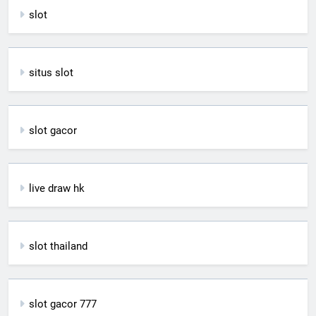
slot
situs slot
slot gacor
live draw hk
slot thailand
slot gacor 777