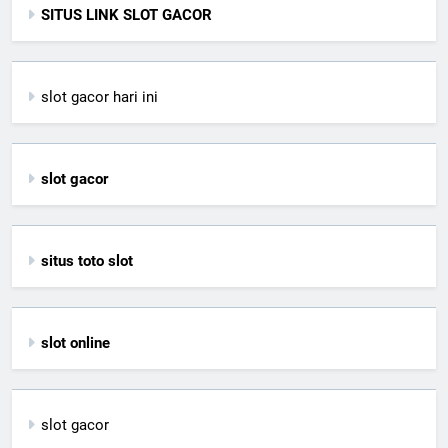
SITUS LINK SLOT GACOR
slot gacor hari ini
slot gacor
situs toto slot
slot online
slot gacor