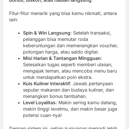
Fitur-fitur menarik yang bisa kamu nikmati, antara
lain:
Spin & Win Langsung
: Setelah transaksi,
pelanggan bisa memutar roda
keberuntungan dan memenangkan voucher,
potongan harga, atau saldo digital.
Misi Harian & Tantangan Mingguan
:
Selesaikan tugas seperti memberi ulasan,
mengajak teman, atau mencoba menu baru
untuk mendapatkan poin ekstra.
Kuis Kuliner Interaktif
: Jawab pertanyaan
seputar makanan dan budaya kuliner, dan
menangkan bonus tambahan.
Level Loyalitas
: Makin sering kamu datang,
makin tinggi levelmu, dan makin besar juga
potensi cuan-nya!
Dengan sistem ini, setiap kunjungan menjadi lebih