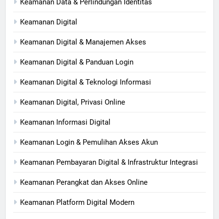
Keamanan Data & Perlindungan Identitas
Keamanan Digital
Keamanan Digital & Manajemen Akses
Keamanan Digital & Panduan Login
Keamanan Digital & Teknologi Informasi
Keamanan Digital, Privasi Online
Keamanan Informasi Digital
Keamanan Login & Pemulihan Akses Akun
Keamanan Pembayaran Digital & Infrastruktur Integrasi
Keamanan Perangkat dan Akses Online
Keamanan Platform Digital Modern