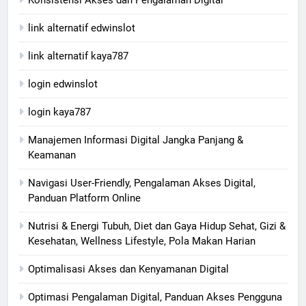
link alternatif edwinslot
link alternatif kaya787
login edwinslot
login kaya787
Manajemen Informasi Digital Jangka Panjang &
Keamanan
Navigasi User-Friendly, Pengalaman Akses Digital,
Panduan Platform Online
Nutrisi & Energi Tubuh, Diet dan Gaya Hidup Sehat, Gizi &
Kesehatan, Wellness Lifestyle, Pola Makan Harian
Optimalisasi Akses dan Kenyamanan Digital
Optimasi Pengalaman Digital, Panduan Akses Pengguna