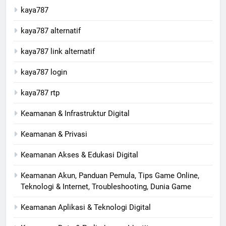
kaya787
kaya787 alternatif
kaya787 link alternatif
kaya787 login
kaya787 rtp
Keamanan & Infrastruktur Digital
Keamanan & Privasi
Keamanan Akses & Edukasi Digital
Keamanan Akun, Panduan Pemula, Tips Game Online,
Teknologi & Internet, Troubleshooting, Dunia Game
Keamanan Aplikasi & Teknologi Digital