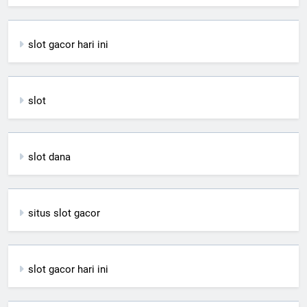
slot gacor hari ini
slot
slot dana
situs slot gacor
slot gacor hari ini