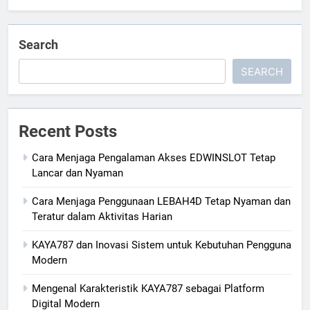
Search
SEARCH
Recent Posts
Cara Menjaga Pengalaman Akses EDWINSLOT Tetap
Lancar dan Nyaman
Cara Menjaga Penggunaan LEBAH4D Tetap Nyaman dan
Teratur dalam Aktivitas Harian
KAYA787 dan Inovasi Sistem untuk Kebutuhan Pengguna
Modern
Mengenal Karakteristik KAYA787 sebagai Platform
Digital Modern