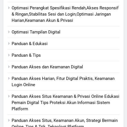
Optimasi Perangkat Spesifikasi Rendah,Akses Responsif
& Ringan,Stabilitas Sesi dan Login,Optimasi Jaringan
Harian,Keamanan Akun & Privasi
Optimasi Tampilan Digital
Panduan & Edukasi
Panduan & Tips
Panduan Akses dan Keamanan Digital
Panduan Akses Harian, Fitur Digital Praktis, Keamanan
Login Online
Panduan Akses Situs Keamanan & Privasi Online Edukasi
Pemain Digital Tips Proteksi Akun Informasi Sistem
Platform
Panduan Akses Situs, Keamanan Akun, Strategi Bermain
Online, Tips & Trik, Teknologi Platform