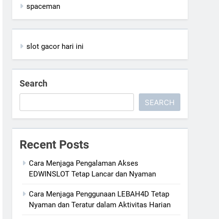
spaceman
slot gacor hari ini
Search
SEARCH
Recent Posts
Cara Menjaga Pengalaman Akses
EDWINSLOT Tetap Lancar dan Nyaman
Cara Menjaga Penggunaan LEBAH4D Tetap
Nyaman dan Teratur dalam Aktivitas Harian