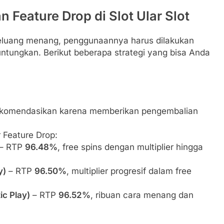
 Feature Drop di Slot Ular Slot
eluang menang, penggunaannya harus dilakukan
ntungkan. Berikut beberapa strategi yang bisa Anda
rekomendasikan karena memberikan pengembalian
r Feature Drop:
– RTP
96.48%
, free spins dengan multiplier hingga
y)
– RTP
96.50%
, multiplier progresif dalam free
c Play)
– RTP
96.52%
, ribuan cara menang dan