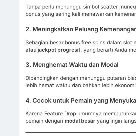
Tanpa perlu menunggu simbol scatter muncul 
bonus yang sering kali menawarkan kemenan
2. Meningkatkan Peluang Kemenanga
Sebagian besar bonus free spins dalam slo
atau jackpot progresif
, yang berarti Anda me
3. Menghemat Waktu dan Modal
Dibandingkan dengan menunggu putaran biasa
lebih hemat waktu dan bahkan lebih ekonomi
4. Cocok untuk Pemain yang Menyukai
Karena Feature Drop umumnya membutuhkan ta
pemain dengan
modal besar
yang ingin lang