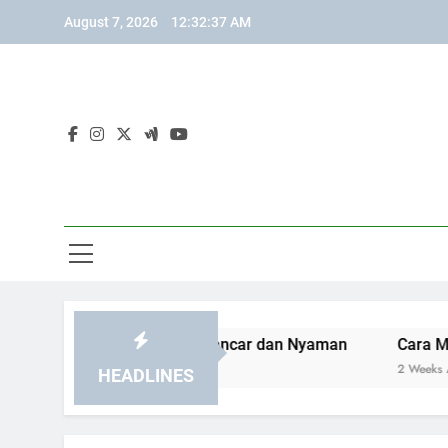
Skip
August 7, 2026
12:32:38 AM
to
content
Car
Dapatkan 
WINSLOT Tetap Lancar dan Nyaman
Cara Menjaga Peng
2 Weeks Ago
HEADLINES