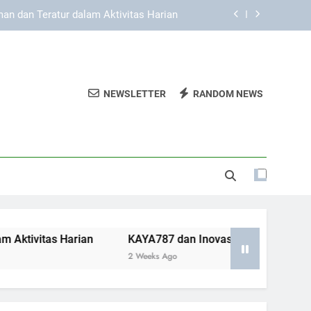
 dan Teratur dalam Aktivitas Harian
tem untuk Kebutuhan Pengguna Modern
YA787 sebagai Platform Digital Modern
NEWSLETTER
RANDOM NEWS
 EDWINSLOT Tetap Lancar dan Nyaman
 dan Teratur dalam Aktivitas Harian
. Jual Beli Mobil Dengan Mudah Dan Aman.
tem untuk Kebutuhan Pengguna Modern
YA787 sebagai Platform Digital Modern
Harian
KAYA787 dan Inovasi Sistem untuk Kebutuhan 
2 Weeks Ago