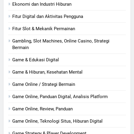
Ekonomi dan Industri Hiburan
Fitur Digital dan Aktivitas Pengguna
Fitur Slot & Mekanik Permainan
Gambling, Slot Machines, Online Casino, Strategi
Bermain
Game & Edukasi Digital
Game & Hiburan, Kesehatan Mental
Game Online / Strategi Bermain
Game Online, Panduan Digital, Analisis Platform
Game Online, Review, Panduan
Game Online, Teknologi Situs, Hiburan Digital
Game Strategy & Player Development