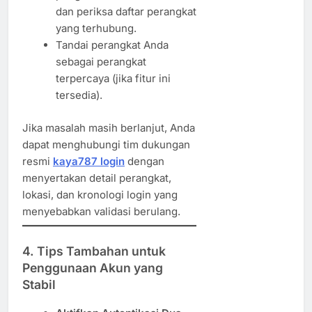
dan periksa daftar perangkat
yang terhubung.
Tandai perangkat Anda
sebagai perangkat
terpercaya (jika fitur ini
tersedia).
Jika masalah masih berlanjut, Anda
dapat menghubungi tim dukungan
resmi
kaya787 login
dengan
menyertakan detail perangkat,
lokasi, dan kronologi login yang
menyebabkan validasi berulang.
4. Tips Tambahan untuk
Penggunaan Akun yang
Stabil