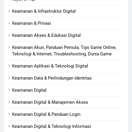
Keamanan & Infrastruktur Digital
Keamanan & Privasi
Keamanan Akses & Edukasi Digital
Keamanan Akun, Panduan Pemula, Tips Game Online,
Teknologi & Internet, Troubleshooting, Dunia Game
Keamanan Aplikasi & Teknologi Digital
Keamanan Data & Perlindungan Identitas
Keamanan Digital
Keamanan Digital & Manajemen Akses
Keamanan Digital & Panduan Login
Keamanan Digital & Teknologi Informasi