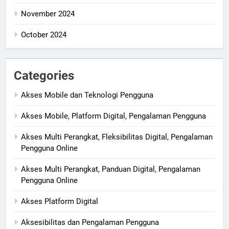
November 2024
October 2024
Categories
Akses Mobile dan Teknologi Pengguna
Akses Mobile, Platform Digital, Pengalaman Pengguna
Akses Multi Perangkat, Fleksibilitas Digital, Pengalaman
Pengguna Online
Akses Multi Perangkat, Panduan Digital, Pengalaman
Pengguna Online
Akses Platform Digital
Aksesibilitas dan Pengalaman Pengguna