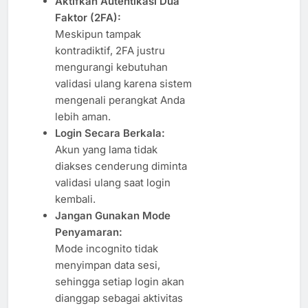
Aktifkan Autentikasi Dua
Faktor (2FA):
Meskipun tampak
kontradiktif, 2FA justru
mengurangi kebutuhan
validasi ulang karena sistem
mengenali perangkat Anda
lebih aman.
Login Secara Berkala:
Akun yang lama tidak
diakses cenderung diminta
validasi ulang saat login
kembali.
Jangan Gunakan Mode
Penyamaran:
Mode incognito tidak
menyimpan data sesi,
sehingga setiap login akan
dianggap sebagai aktivitas