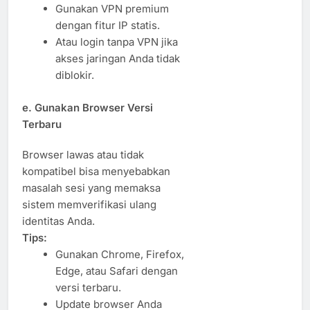
Gunakan VPN premium
dengan fitur IP statis.
Atau login tanpa VPN jika
akses jaringan Anda tidak
diblokir.
e. Gunakan Browser Versi
Terbaru
Browser lawas atau tidak
kompatibel bisa menyebabkan
masalah sesi yang memaksa
sistem memverifikasi ulang
identitas Anda.
Tips:
Gunakan Chrome, Firefox,
Edge, atau Safari dengan
versi terbaru.
Update browser Anda