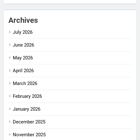
Archives
July 2026
June 2026
May 2026
April 2026
March 2026
February 2026
January 2026
December 2025
November 2025