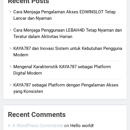
Recent Posts
Cara Menjaga Pengalaman Akses EDWINSLOT Tetap
Lancar dan Nyaman
Cara Menjaga Penggunaan LEBAH4D Tetap Nyaman dan
Teratur dalam Aktivitas Harian
KAYA787 dan Inovasi Sistem untuk Kebutuhan Pengguna
Modern
Mengenal Karakteristik KAYA787 sebagai Platform
Digital Modern
KAYA787 sebagai Platform dengan Pengalaman Akses
yang Konsisten
Recent Comments
A WordPress Commenter
on
Hello world!