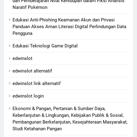
dan Pembelajaran Nilai Kehidupan dalam Fiksi Analisis
Naratif Pokémon
Edukasi Anti-Phishing Keamanan Akun dan Privasi
Panduan Akses Aman Literasi Digital Perlindungan Data
Pengguna
Edukasi Teknologi Game Digital
edwinslot
edwinslot alternatif
edwinslot link alternatif
edwinslot login
Ekonomi & Pangan, Pertanian & Sumber Daya,
Keberlanjutan & Lingkungan, Kebijakan Publik & Sosial,
Pembangunan Berkelanjutan, Kesejahteraan Masyarakat,
Studi Ketahanan Pangan