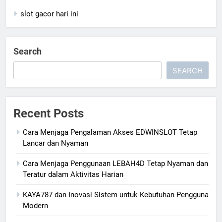
slot gacor hari ini
Search
SEARCH
Recent Posts
Cara Menjaga Pengalaman Akses EDWINSLOT Tetap
Lancar dan Nyaman
Cara Menjaga Penggunaan LEBAH4D Tetap Nyaman dan
Teratur dalam Aktivitas Harian
KAYA787 dan Inovasi Sistem untuk Kebutuhan Pengguna
Modern