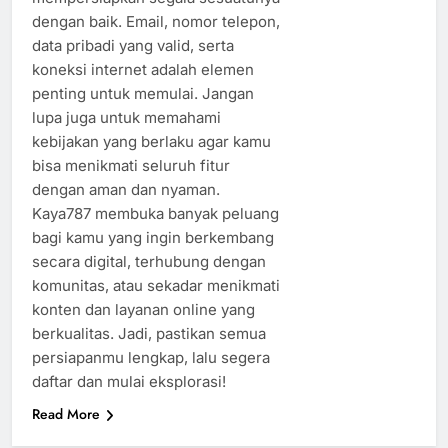
dengan baik. Email, nomor telepon,
data pribadi yang valid, serta
koneksi internet adalah elemen
penting untuk memulai. Jangan
lupa juga untuk memahami
kebijakan yang berlaku agar kamu
bisa menikmati seluruh fitur
dengan aman dan nyaman.
Kaya787 membuka banyak peluang
bagi kamu yang ingin berkembang
secara digital, terhubung dengan
komunitas, atau sekadar menikmati
konten dan layanan online yang
berkualitas. Jadi, pastikan semua
persiapanmu lengkap, lalu segera
daftar dan mulai eksplorasi!
Read More