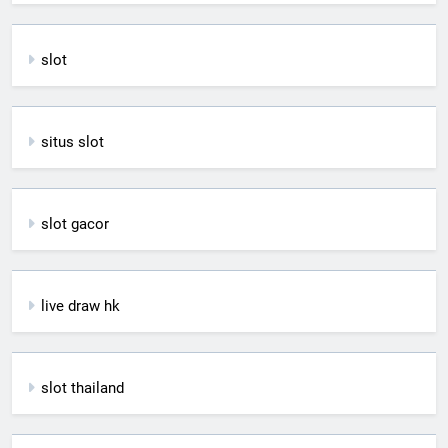
slot
situs slot
slot gacor
live draw hk
slot thailand