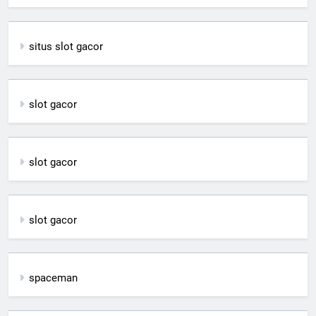
situs slot gacor
slot gacor
slot gacor
slot gacor
spaceman