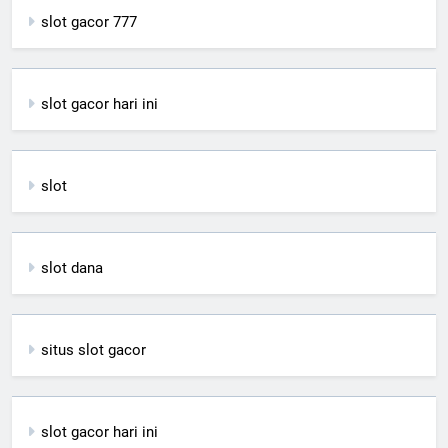
slot gacor 777
slot gacor hari ini
slot
slot dana
situs slot gacor
slot gacor hari ini