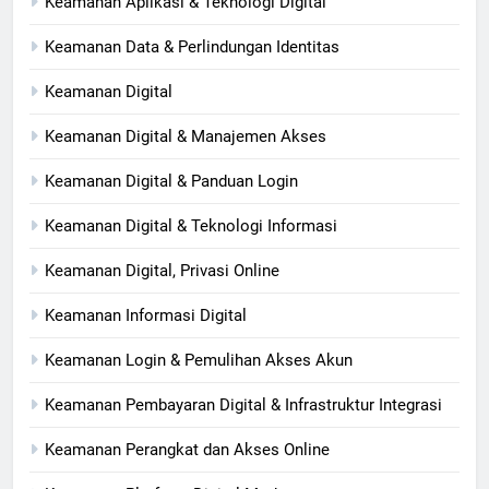
Keamanan Aplikasi & Teknologi Digital
Keamanan Data & Perlindungan Identitas
Keamanan Digital
Keamanan Digital & Manajemen Akses
Keamanan Digital & Panduan Login
Keamanan Digital & Teknologi Informasi
Keamanan Digital, Privasi Online
Keamanan Informasi Digital
Keamanan Login & Pemulihan Akses Akun
Keamanan Pembayaran Digital & Infrastruktur Integrasi
Keamanan Perangkat dan Akses Online