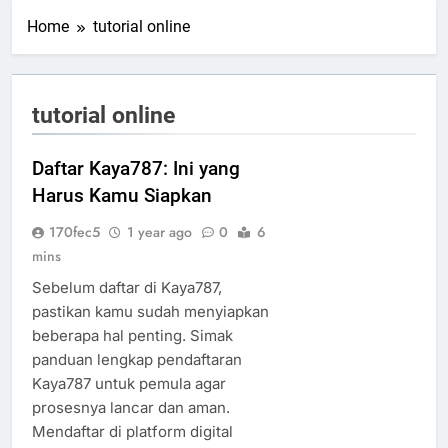
Home
tutorial online
tutorial online
Daftar Kaya787: Ini yang
Harus Kamu Siapkan
170fec5
1 year ago
0
6
mins
Sebelum daftar di Kaya787,
pastikan kamu sudah menyiapkan
beberapa hal penting. Simak
panduan lengkap pendaftaran
Kaya787 untuk pemula agar
prosesnya lancar dan aman.
Mendaftar di platform digital