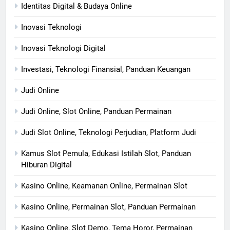
Identitas Digital & Budaya Online
Inovasi Teknologi
Inovasi Teknologi Digital
Investasi, Teknologi Finansial, Panduan Keuangan
Judi Online
Judi Online, Slot Online, Panduan Permainan
Judi Slot Online, Teknologi Perjudian, Platform Judi
Kamus Slot Pemula, Edukasi Istilah Slot, Panduan
Hiburan Digital
Kasino Online, Keamanan Online, Permainan Slot
Kasino Online, Permainan Slot, Panduan Permainan
Kasino Online, Slot Demo, Tema Horor, Permainan