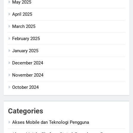
May 2025
April 2025
March 2025
February 2025
January 2025
December 2024
November 2024
October 2024
Categories
Akses Mobile dan Teknologi Pengguna