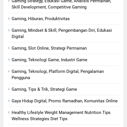
Gaming Strategy, Edukasi Game, Analisis Permainan,
Skill Development, Competitive Gaming
Gaming, Hiburan, Produktivitas
Gaming, Mindset & Skill, Pengembangan Diri, Edukasi
Digital
Gaming, Slot Online, Strategi Permainan
Gaming, Teknologi Game, Industri Game
Gaming, Teknologi, Platform Digital, Pengalaman
Pengguna
Gaming, Tips & Trik, Strategi Game
Gaya Hidup Digital, Promo Ramadhan, Komunitas Online
Healthy Lifestyle Weight Management Nutrition Tips
Wellness Strategies Diet Tips