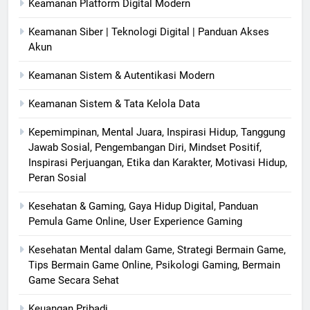
Keamanan Platform Digital Modern
Keamanan Siber | Teknologi Digital | Panduan Akses
Akun
Keamanan Sistem & Autentikasi Modern
Keamanan Sistem & Tata Kelola Data
Kepemimpinan, Mental Juara, Inspirasi Hidup, Tanggung
Jawab Sosial, Pengembangan Diri, Mindset Positif,
Inspirasi Perjuangan, Etika dan Karakter, Motivasi Hidup,
Peran Sosial
Kesehatan & Gaming, Gaya Hidup Digital, Panduan
Pemula Game Online, User Experience Gaming
Kesehatan Mental dalam Game, Strategi Bermain Game,
Tips Bermain Game Online, Psikologi Gaming, Bermain
Game Secara Sehat
Keuangan Pribadi