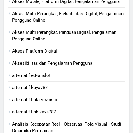
Akses Mobile, Platform Digital, Pengalaman Pengguna
Akses Multi Perangkat, Fleksibilitas Digital, Pengalaman
Pengguna Online
Akses Multi Perangkat, Panduan Digital, Pengalaman
Pengguna Online
Akses Platform Digital
Aksesibilitas dan Pengalaman Pengguna
alternatif edwinslot
alternatif kaya787
alternatif link edwinslot
alternatif link kaya787
Analisis Kecepatan Reel • Observasi Pola Visual • Studi
Dinamika Permainan