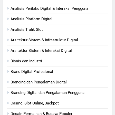
Analisis Perilaku Digital & Interaksi Pengguna
Analisis Platform Digital
Analisis Trafik Slot
Arsitektur Sistem & Infrastruktur Digital
Arsitektur Sistem & Interaksi Digital
Bisnis dan Industri
Brand Digital Profesional
Branding dan Pengalaman Digital
Branding Digital dan Pengalaman Pengguna
Casino, Slot Online, Jackpot
Desain Permainan & Budaya Populer