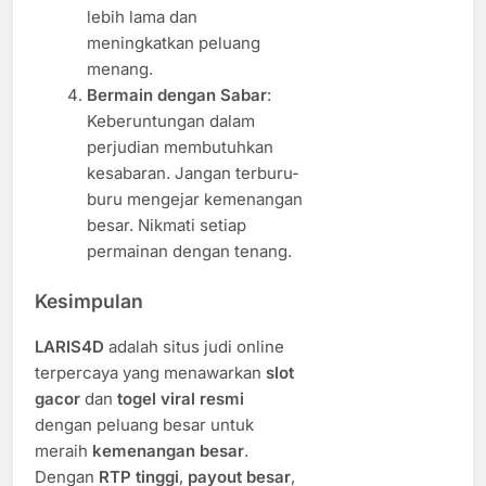
lebih lama dan
meningkatkan peluang
menang.
Bermain dengan Sabar
:
Keberuntungan dalam
perjudian membutuhkan
kesabaran. Jangan terburu-
buru mengejar kemenangan
besar. Nikmati setiap
permainan dengan tenang.
Kesimpulan
LARIS4D
adalah situs judi online
terpercaya yang menawarkan
slot
gacor
dan
togel viral resmi
dengan peluang besar untuk
meraih
kemenangan besar
.
Dengan
RTP tinggi
,
payout besar
,