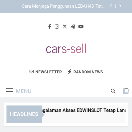
Skip
KAYA787 dan Inovasi Sistem untuk Kebutuhan
to
Pengguna Modern
content
Mengenal Karakteristik KAYA787 sebagai
Platform Digital Modern
Cara Menjaga Pengalaman Akses EDWINSLOT
Tetap Lancar dan Nyaman
Cara Menjaga Penggunaan LEBAH4D Tetap
Nyaman dan Teratur dalam Aktivitas Harian
KAYA787 dan Inovasi Sistem untuk Kebutuhan
Pengguna Modern
Cars Sell
Dapatkan Mobil Bekas Berkualitas Dengan
Mengenal Karakteristik KAYA787 sebagai
NEWSLETTER
RANDOM NEWS
Platform Digital Modern
Harga Terjangkau Di Cars Sell. Jual Beli
Mobil Dengan Mudah Dan Aman.
MENU
ra Menjaga Pengalaman Akses EDWINSLOT Tetap Lancar da
HEADLINES
Weeks Ago