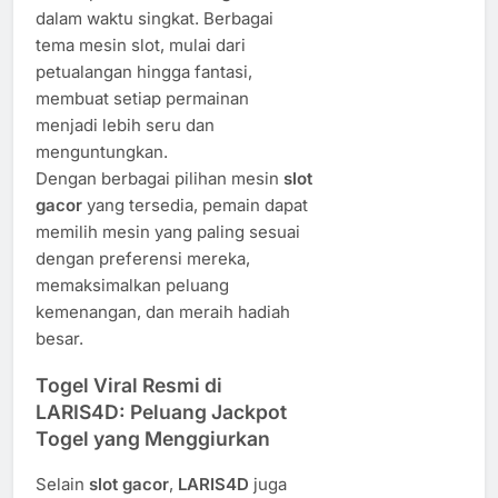
dalam waktu singkat. Berbagai
tema mesin slot, mulai dari
petualangan hingga fantasi,
membuat setiap permainan
menjadi lebih seru dan
menguntungkan.
Dengan berbagai pilihan mesin
slot
gacor
yang tersedia, pemain dapat
memilih mesin yang paling sesuai
dengan preferensi mereka,
memaksimalkan peluang
kemenangan, dan meraih hadiah
besar.
Togel Viral Resmi di
LARIS4D: Peluang Jackpot
Togel yang Menggiurkan
Selain
slot gacor
,
LARIS4D
juga