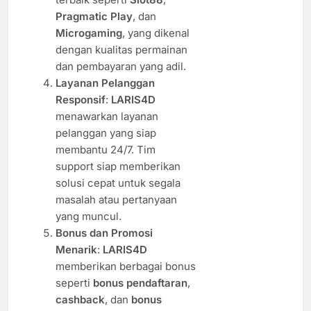
Pragmatic Play
, dan
Microgaming
, yang dikenal
dengan kualitas permainan
dan pembayaran yang adil.
Layanan Pelanggan
Responsif
:
LARIS4D
menawarkan layanan
pelanggan yang siap
membantu 24/7. Tim
support siap memberikan
solusi cepat untuk segala
masalah atau pertanyaan
yang muncul.
Bonus dan Promosi
Menarik
:
LARIS4D
memberikan berbagai bonus
seperti
bonus pendaftaran
,
cashback
, dan
bonus