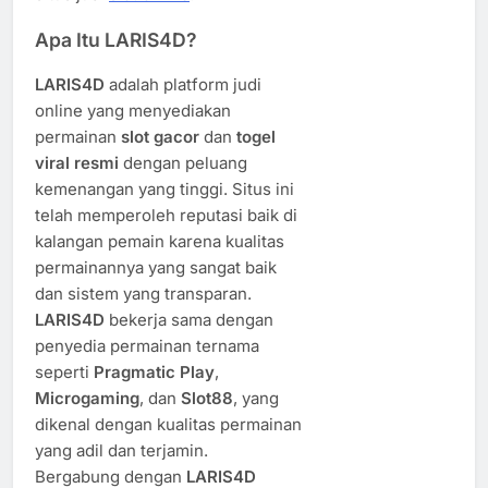
Apa Itu LARIS4D?
LARIS4D
adalah platform judi
online yang menyediakan
permainan
slot gacor
dan
togel
viral resmi
dengan peluang
kemenangan yang tinggi. Situs ini
telah memperoleh reputasi baik di
kalangan pemain karena kualitas
permainannya yang sangat baik
dan sistem yang transparan.
LARIS4D
bekerja sama dengan
penyedia permainan ternama
seperti
Pragmatic Play
,
Microgaming
, dan
Slot88
, yang
dikenal dengan kualitas permainan
yang adil dan terjamin.
Bergabung dengan
LARIS4D