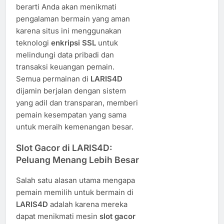
berarti Anda akan menikmati
pengalaman bermain yang aman
karena situs ini menggunakan
teknologi
enkripsi SSL
untuk
melindungi data pribadi dan
transaksi keuangan pemain.
Semua permainan di
LARIS4D
dijamin berjalan dengan sistem
yang adil dan transparan, memberi
pemain kesempatan yang sama
untuk meraih kemenangan besar.
Slot Gacor di LARIS4D:
Peluang Menang Lebih Besar
Salah satu alasan utama mengapa
pemain memilih untuk bermain di
LARIS4D
adalah karena mereka
dapat menikmati mesin
slot gacor