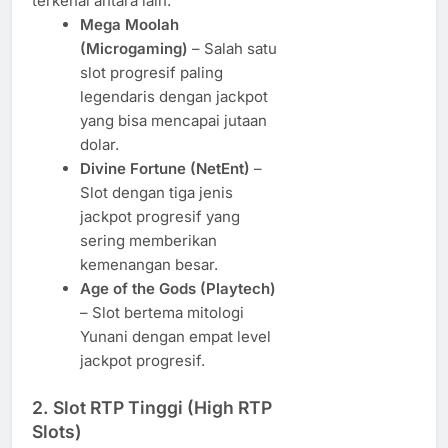
terkenal antara lain:
Mega Moolah
(Microgaming)
– Salah satu
slot progresif paling
legendaris dengan jackpot
yang bisa mencapai jutaan
dolar.
Divine Fortune (NetEnt)
–
Slot dengan tiga jenis
jackpot progresif yang
sering memberikan
kemenangan besar.
Age of the Gods (Playtech)
– Slot bertema mitologi
Yunani dengan empat level
jackpot progresif.
2. Slot RTP Tinggi (High RTP
Slots)