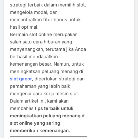
strategi terbaik dalam memilih slot,
mengelola modal, dan
memanfaatkan fitur bonus untuk
hasil optimal.
Bermain slot online merupakan
salah satu cara hiburan yang
menyenangkan, terutama jika Anda
berhasil mendapatkan
kemenangan besar. Namun, untuk
meningkatkan peluang menang di
slot gacor
, diperlukan strategi dan
pemahaman yang lebih baik
mengenai cara kerja mesin slot.
Dalam artikel ini, kami akan
membahas
tips terbaik untuk
meningkatkan peluang menang di
slot online yang sering
memberikan kemenangan.