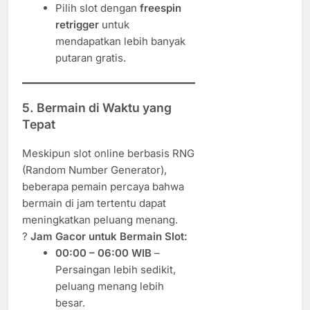
Pilih slot dengan
freespin
retrigger
untuk
mendapatkan lebih banyak
putaran gratis.
5. Bermain di Waktu yang
Tepat
Meskipun slot online berbasis RNG
(Random Number Generator),
beberapa pemain percaya bahwa
bermain di jam tertentu dapat
meningkatkan peluang menang.
?
Jam Gacor untuk Bermain Slot:
00:00 – 06:00 WIB
–
Persaingan lebih sedikit,
peluang menang lebih
besar.