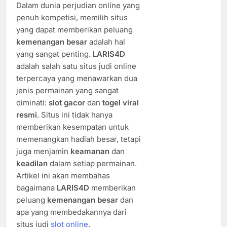
Dalam dunia perjudian online yang
penuh kompetisi, memilih situs
yang dapat memberikan peluang
kemenangan besar
adalah hal
yang sangat penting.
LARIS4D
adalah salah satu situs judi online
terpercaya yang menawarkan dua
jenis permainan yang sangat
diminati:
slot gacor
dan
togel viral
resmi
. Situs ini tidak hanya
memberikan kesempatan untuk
memenangkan hadiah besar, tetapi
juga menjamin
keamanan
dan
keadilan
dalam setiap permainan.
Artikel ini akan membahas
bagaimana
LARIS4D
memberikan
peluang
kemenangan besar
dan
apa yang membedakannya dari
situs judi
slot online
.