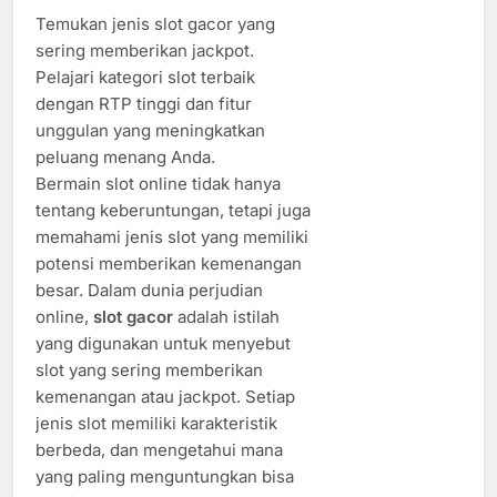
Temukan jenis slot gacor yang
sering memberikan jackpot.
Pelajari kategori slot terbaik
dengan RTP tinggi dan fitur
unggulan yang meningkatkan
peluang menang Anda.
Bermain slot online tidak hanya
tentang keberuntungan, tetapi juga
memahami jenis slot yang memiliki
potensi memberikan kemenangan
besar. Dalam dunia perjudian
online,
slot gacor
adalah istilah
yang digunakan untuk menyebut
slot yang sering memberikan
kemenangan atau jackpot. Setiap
jenis slot memiliki karakteristik
berbeda, dan mengetahui mana
yang paling menguntungkan bisa