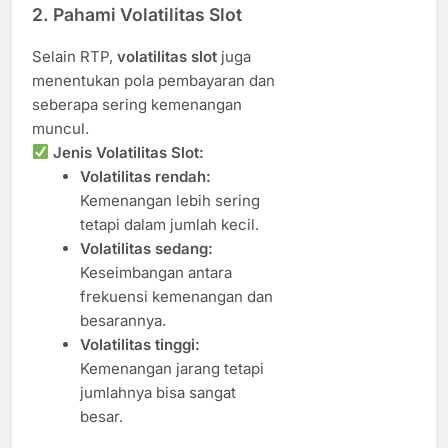
2. Pahami Volatilitas Slot
Selain RTP,
volatilitas slot
juga
menentukan pola pembayaran dan
seberapa sering kemenangan
muncul.
Jenis Volatilitas Slot:
Volatilitas rendah:
Kemenangan lebih sering
tetapi dalam jumlah kecil.
Volatilitas sedang:
Keseimbangan antara
frekuensi kemenangan dan
besarannya.
Volatilitas tinggi:
Kemenangan jarang tetapi
jumlahnya bisa sangat
besar.