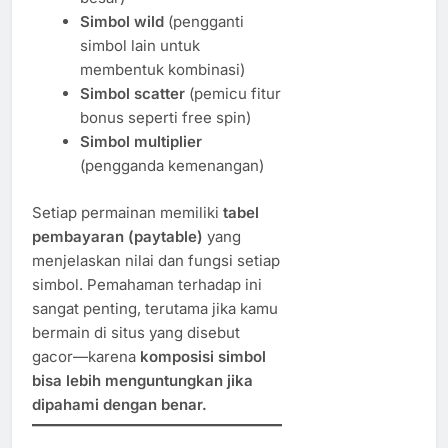
Simbol wild
(pengganti
simbol lain untuk
membentuk kombinasi)
Simbol scatter
(pemicu fitur
bonus seperti free spin)
Simbol multiplier
(pengganda kemenangan)
Setiap permainan memiliki
tabel
pembayaran (paytable)
yang
menjelaskan nilai dan fungsi setiap
simbol. Pemahaman terhadap ini
sangat penting, terutama jika kamu
bermain di situs yang disebut
gacor—karena
komposisi simbol
bisa lebih menguntungkan jika
dipahami dengan benar.