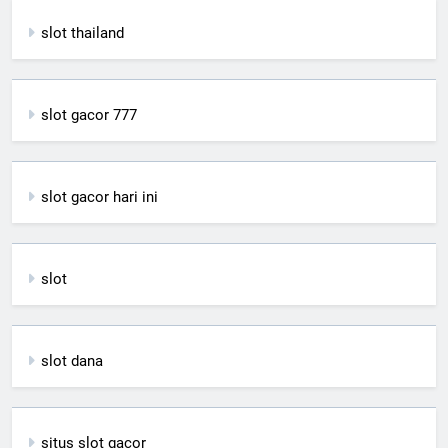
slot thailand
slot gacor 777
slot gacor hari ini
slot
slot dana
situs slot gacor