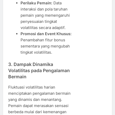
Perilaku Pemain:
Data
interaksi dan pola taruhan
pemain yang memengaruhi
penyesuaian tingkat
volatilitas secara adaptif.
Promosi dan Event Khusus:
Penambahan fitur bonus
sementara yang mengubah
tingkat volatilitas.
3. Dampak Dinamika
Volatilitas pada Pengalaman
Bermain
Fluktuasi volatilitas harian
menciptakan pengalaman bermain
yang dinamis dan menantang.
Pemain dapat merasakan sensasi
berbeda mulai dari kemenangan