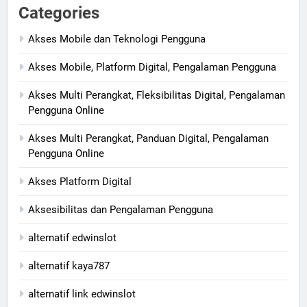
Categories
Akses Mobile dan Teknologi Pengguna
Akses Mobile, Platform Digital, Pengalaman Pengguna
Akses Multi Perangkat, Fleksibilitas Digital, Pengalaman
Pengguna Online
Akses Multi Perangkat, Panduan Digital, Pengalaman
Pengguna Online
Akses Platform Digital
Aksesibilitas dan Pengalaman Pengguna
alternatif edwinslot
alternatif kaya787
alternatif link edwinslot