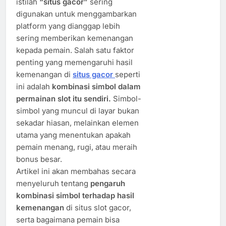
istilah
“situs gacor”
sering
digunakan untuk menggambarkan
platform yang dianggap lebih
sering memberikan kemenangan
kepada pemain. Salah satu faktor
penting yang memengaruhi hasil
kemenangan di
situs gacor
seperti
ini adalah
kombinasi simbol dalam
permainan slot itu sendiri.
Simbol-
simbol yang muncul di layar bukan
sekadar hiasan, melainkan elemen
utama yang menentukan apakah
pemain menang, rugi, atau meraih
bonus besar.
Artikel ini akan membahas secara
menyeluruh tentang
pengaruh
kombinasi simbol terhadap hasil
kemenangan
di situs slot gacor,
serta bagaimana pemain bisa