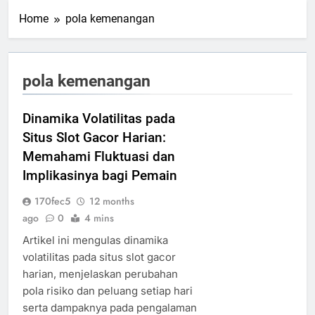
Home
pola kemenangan
pola kemenangan
Dinamika Volatilitas pada
Situs Slot Gacor Harian:
Memahami Fluktuasi dan
Implikasinya bagi Pemain
170fec5
12 months
ago
0
4 mins
Artikel ini mengulas dinamika
volatilitas pada situs slot gacor
harian, menjelaskan perubahan
pola risiko dan peluang setiap hari
serta dampaknya pada pengalaman