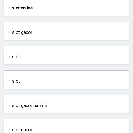
slot online
slot gacor
slot
slot
slot gacor hari ini
slot gacor