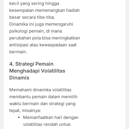
kecil yang sering hingga
kesempatan memenangkan hadiah
besar secara tiba-tiba.
Dinamika ini juga memengaruhi
psikologi pemain, di mana
perubahan pola bisa meningkatkan
antisipasi atau kewaspadaan saat
bermain.
4. Strategi Pemain
Menghadapi Volatilitas
Dinamis
Memahami dinamika volatilitas
membantu pemain dalam memilih
waktu bermain dan strategi yang
tepat, misalnya:
Memanfaatkan hari dengan
volatilitas rendah untuk