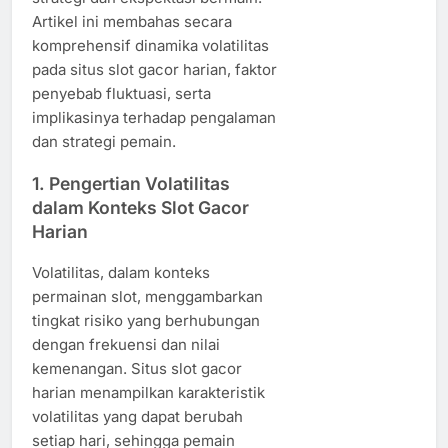
Artikel ini membahas secara
komprehensif dinamika volatilitas
pada situs slot gacor harian, faktor
penyebab fluktuasi, serta
implikasinya terhadap pengalaman
dan strategi pemain.
1. Pengertian Volatilitas
dalam Konteks Slot Gacor
Harian
Volatilitas, dalam konteks
permainan slot, menggambarkan
tingkat risiko yang berhubungan
dengan frekuensi dan nilai
kemenangan. Situs slot gacor
harian menampilkan karakteristik
volatilitas yang dapat berubah
setiap hari, sehingga pemain