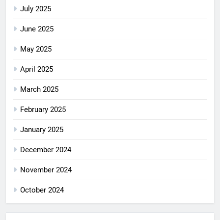
July 2025
June 2025
May 2025
April 2025
March 2025
February 2025
January 2025
December 2024
November 2024
October 2024