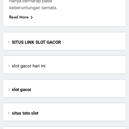
hanya berharap pada
keberuntungan semata.
Read More
SITUS LINK SLOT GACOR
slot gacor hari ini
slot gacor
situs toto slot