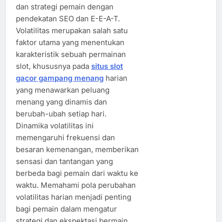
dan strategi pemain dengan
pendekatan SEO dan E-E-A-T.
Volatilitas merupakan salah satu
faktor utama yang menentukan
karakteristik sebuah permainan
slot, khususnya pada
situs slot
gacor gampang menang
harian
yang menawarkan peluang
menang yang dinamis dan
berubah-ubah setiap hari.
Dinamika volatilitas ini
memengaruhi frekuensi dan
besaran kemenangan, memberikan
sensasi dan tantangan yang
berbeda bagi pemain dari waktu ke
waktu. Memahami pola perubahan
volatilitas harian menjadi penting
bagi pemain dalam mengatur
strategi dan ekspektasi bermain.