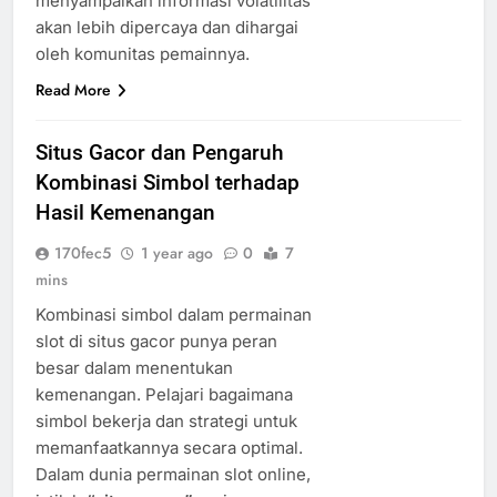
menyampaikan informasi volatilitas
akan lebih dipercaya dan dihargai
oleh komunitas pemainnya.
Read More
Situs Gacor dan Pengaruh
Kombinasi Simbol terhadap
Hasil Kemenangan
170fec5
1 year ago
0
7
mins
Kombinasi simbol dalam permainan
slot di situs gacor punya peran
besar dalam menentukan
kemenangan. Pelajari bagaimana
simbol bekerja dan strategi untuk
memanfaatkannya secara optimal.
Dalam dunia permainan slot online,