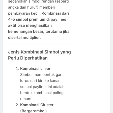
sedangkan simbol rendah (seperti
angka dan huruf) memberi
pembayaran kecil.
Kombinasi dari
4–5 simbol premium di paylines
aktif bisa menghasilkan
kemenangan besar, terutama jika
disertai multiplier.
Jenis Kombinasi Simbol yang
Perlu Diperhatikan
Kombinasi Linier
Simbol membentuk garis
lurus dari kiri ke kanan
sesuai payline. Ini adalah
bentuk kombinasi paling
umum.
Kombinasi Cluster
(Bergerombol)