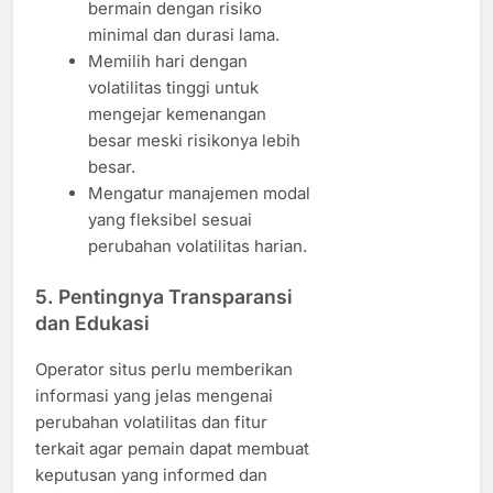
bermain dengan risiko
minimal dan durasi lama.
Memilih hari dengan
volatilitas tinggi untuk
mengejar kemenangan
besar meski risikonya lebih
besar.
Mengatur manajemen modal
yang fleksibel sesuai
perubahan volatilitas harian.
5. Pentingnya Transparansi
dan Edukasi
Operator situs perlu memberikan
informasi yang jelas mengenai
perubahan volatilitas dan fitur
terkait agar pemain dapat membuat
keputusan yang informed dan