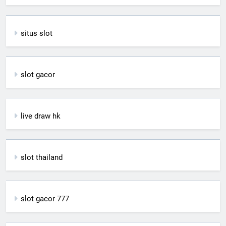
situs slot
slot gacor
live draw hk
slot thailand
slot gacor 777