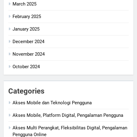
March 2025
February 2025
January 2025
December 2024
November 2024
October 2024
Categories
Akses Mobile dan Teknologi Pengguna
Akses Mobile, Platform Digital, Pengalaman Pengguna
Akses Multi Perangkat, Fleksibilitas Digital, Pengalaman
Pengguna Online