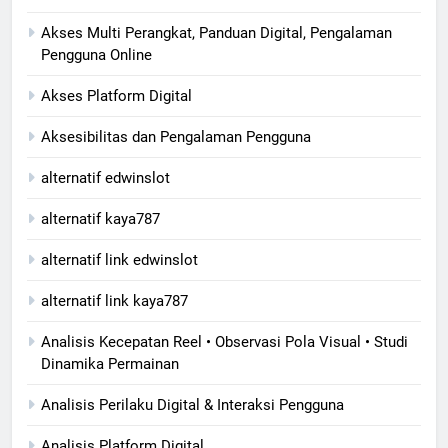
Akses Multi Perangkat, Panduan Digital, Pengalaman
Pengguna Online
Akses Platform Digital
Aksesibilitas dan Pengalaman Pengguna
alternatif edwinslot
alternatif kaya787
alternatif link edwinslot
alternatif link kaya787
Analisis Kecepatan Reel • Observasi Pola Visual • Studi
Dinamika Permainan
Analisis Perilaku Digital & Interaksi Pengguna
Analisis Platform Digital