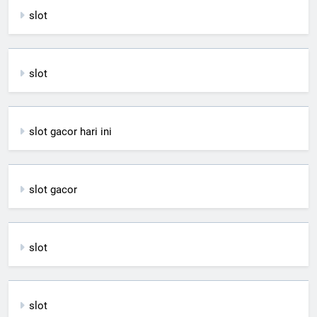
slot
slot
slot gacor hari ini
slot gacor
slot
slot