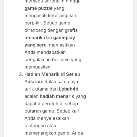
memacu adrenalin hingga
game puzzle
yang
mengasah keterampilan
berpikir. Setiap game
dirancang dengan
grafis
menarik
dan
gameplay
yang seru
, memastikan
Anda mendapatkan
pengalaman bermain yang
memuaskan.
Hadiah Menarik di Setiap
Putaran
: Salah satu daya
tarik utama dari
Lebah4d
adalah
hadiah menarik
yang
dapat diperoleh di setiap
putaran game. Setiap kali
Anda menyelesaikan
tantangan atau
memenangkan game, Anda