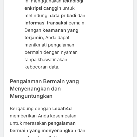
ini menggunakan
teknologi
enkripsi canggih
untuk
melindungi
data pribadi
dan
informasi transaksi
pemain.
Dengan
keamanan yang
terjamin
, Anda dapat
menikmati pengalaman
bermain dengan nyaman
tanpa khawatir akan
kebocoran data.
Pengalaman Bermain yang
Menyenangkan dan
Menguntungkan
Bergabung dengan
Lebah4d
memberikan Anda kesempatan
untuk merasakan
pengalaman
bermain yang menyenangkan
dan