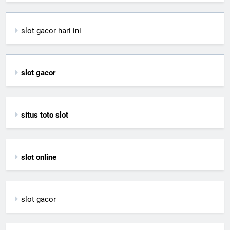
slot gacor hari ini
slot gacor
situs toto slot
slot online
slot gacor