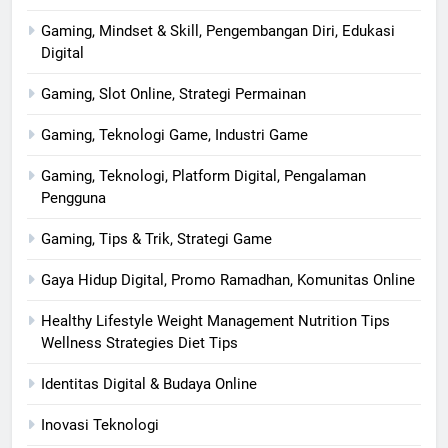
Gaming, Mindset & Skill, Pengembangan Diri, Edukasi
Digital
Gaming, Slot Online, Strategi Permainan
Gaming, Teknologi Game, Industri Game
Gaming, Teknologi, Platform Digital, Pengalaman
Pengguna
Gaming, Tips & Trik, Strategi Game
Gaya Hidup Digital, Promo Ramadhan, Komunitas Online
Healthy Lifestyle Weight Management Nutrition Tips
Wellness Strategies Diet Tips
Identitas Digital & Budaya Online
Inovasi Teknologi