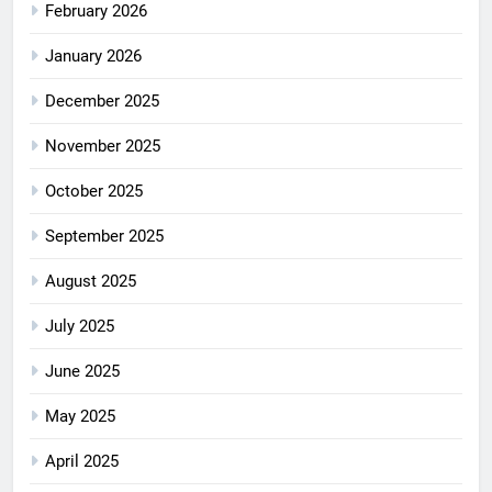
February 2026
January 2026
December 2025
November 2025
October 2025
September 2025
August 2025
July 2025
June 2025
May 2025
April 2025