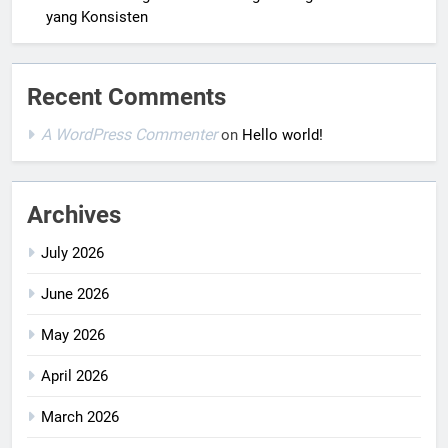
yang Konsisten
Recent Comments
A WordPress Commenter
on
Hello world!
Archives
July 2026
June 2026
May 2026
April 2026
March 2026