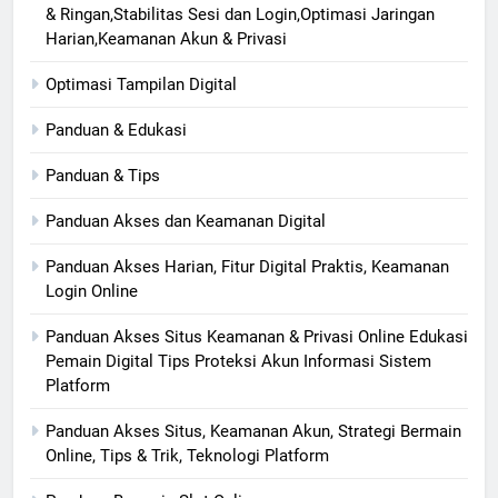
& Ringan,Stabilitas Sesi dan Login,Optimasi Jaringan
Harian,Keamanan Akun & Privasi
Optimasi Tampilan Digital
Panduan & Edukasi
Panduan & Tips
Panduan Akses dan Keamanan Digital
Panduan Akses Harian, Fitur Digital Praktis, Keamanan
Login Online
Panduan Akses Situs Keamanan & Privasi Online Edukasi
Pemain Digital Tips Proteksi Akun Informasi Sistem
Platform
Panduan Akses Situs, Keamanan Akun, Strategi Bermain
Online, Tips & Trik, Teknologi Platform