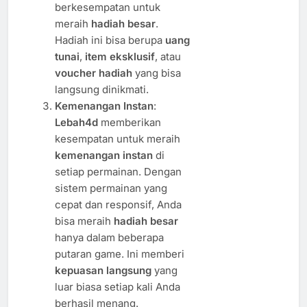
berkesempatan untuk
meraih
hadiah besar
.
Hadiah ini bisa berupa
uang
tunai
,
item eksklusif
, atau
voucher hadiah
yang bisa
langsung dinikmati.
Kemenangan Instan
:
Lebah4d
memberikan
kesempatan untuk meraih
kemenangan instan
di
setiap permainan. Dengan
sistem permainan yang
cepat dan responsif, Anda
bisa meraih
hadiah besar
hanya dalam beberapa
putaran game. Ini memberi
kepuasan langsung
yang
luar biasa setiap kali Anda
berhasil menang.