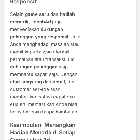
Responsif
Selain
game seru
dan
hadiah
menarik
,
Lebah4d
juga
menyediakan
dukungan
pelanggan yang responsif
. Jika
Anda menghadapi masalah atau
memiliki pertanyaan terkait
permainan atau transaksi, tim
dukungan pelanggan
siap
membantu kapan saja. Dengan
chat langsung
dan
email
, tim
customer service akan
memberikan solusi cepat dan
efisien, memastikan Anda bisa
terus bermain tanpa hambatan.
Kesimpulan: Menangkan
Hadiah Menarik di Setiap
Game Lebah4d