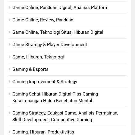
Game Online, Panduan Digital, Analisis Platform
Game Online, Review, Panduan
Game Online, Teknologi Situs, Hiburan Digital
Game Strategy & Player Development
Game, Hiburan, Teknologi
Gaming & Esports
Gaming Improvement & Strategy
Gaming Sehat Hiburan Digital Tips Gaming
Keseimbangan Hidup Kesehatan Mental
Gaming Strategy, Edukasi Game, Analisis Permainan,
Skill Development, Competitive Gaming
Gaming, Hiburan, Produktivitas