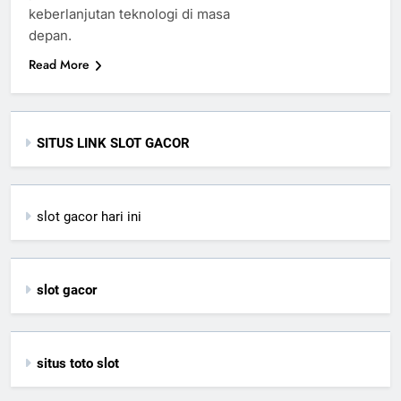
keberlanjutan teknologi di masa
depan.
Read More
SITUS LINK SLOT GACOR
slot gacor hari ini
slot gacor
situs toto slot