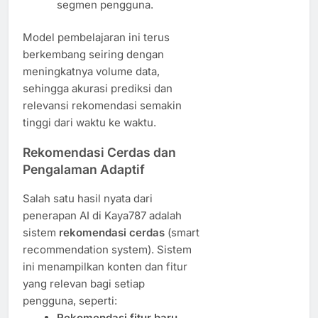
segmen pengguna.
Model pembelajaran ini terus
berkembang seiring dengan
meningkatnya volume data,
sehingga akurasi prediksi dan
relevansi rekomendasi semakin
tinggi dari waktu ke waktu.
Rekomendasi Cerdas dan
Pengalaman Adaptif
Salah satu hasil nyata dari
penerapan AI di Kaya787 adalah
sistem
rekomendasi cerdas
(smart
recommendation system). Sistem
ini menampilkan konten dan fitur
yang relevan bagi setiap
pengguna, seperti:
Rekomendasi fitur baru
,