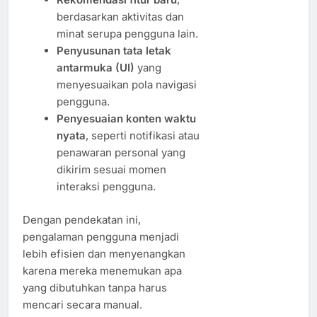
berdasarkan aktivitas dan
minat serupa pengguna lain.
Penyusunan tata letak
antarmuka (UI)
yang
menyesuaikan pola navigasi
pengguna.
Penyesuaian konten waktu
nyata
, seperti notifikasi atau
penawaran personal yang
dikirim sesuai momen
interaksi pengguna.
Dengan pendekatan ini,
pengalaman pengguna menjadi
lebih efisien dan menyenangkan
karena mereka menemukan apa
yang dibutuhkan tanpa harus
mencari secara manual.