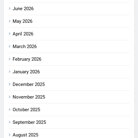
June 2026
May 2026
April 2026
March 2026
February 2026
January 2026
December 2025
November 2025
October 2025
September 2025
August 2025