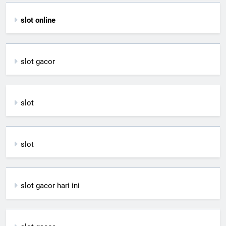
slot online
slot gacor
slot
slot
slot gacor hari ini