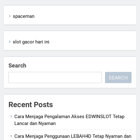
spaceman
slot gacor hari ini
Search
SEARCH
Recent Posts
Cara Menjaga Pengalaman Akses EDWINSLOT Tetap
Lancar dan Nyaman
Cara Menjaga Penggunaan LEBAH4D Tetap Nyaman dan