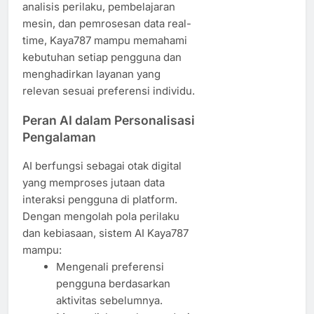
analisis perilaku, pembelajaran
mesin, dan pemrosesan data real-
time, Kaya787 mampu memahami
kebutuhan setiap pengguna dan
menghadirkan layanan yang
relevan sesuai preferensi individu.
Peran AI dalam Personalisasi
Pengalaman
AI berfungsi sebagai otak digital
yang memproses jutaan data
interaksi pengguna di platform.
Dengan mengolah pola perilaku
dan kebiasaan, sistem AI Kaya787
mampu:
Mengenali preferensi
pengguna berdasarkan
aktivitas sebelumnya.