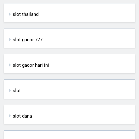
slot thailand
slot gacor 777
slot gacor hari ini
slot
slot dana