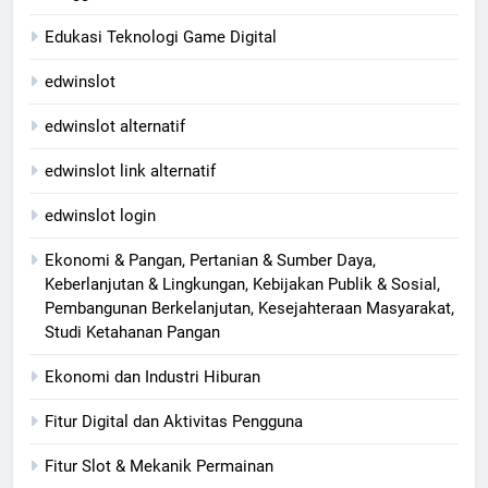
Edukasi Teknologi Game Digital
edwinslot
edwinslot alternatif
edwinslot link alternatif
edwinslot login
Ekonomi & Pangan, Pertanian & Sumber Daya,
Keberlanjutan & Lingkungan, Kebijakan Publik & Sosial,
Pembangunan Berkelanjutan, Kesejahteraan Masyarakat,
Studi Ketahanan Pangan
Ekonomi dan Industri Hiburan
Fitur Digital dan Aktivitas Pengguna
Fitur Slot & Mekanik Permainan