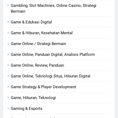
Gambling, Slot Machines, Online Casino, Strategi
Bermain
Game & Edukasi Digital
Game & Hiburan, Kesehatan Mental
Game Online / Strategi Bermain
Game Online, Panduan Digital, Analisis Platform
Game Online, Review, Panduan
Game Online, Teknologi Situs, Hiburan Digital
Game Strategy & Player Development
Game, Hiburan, Teknologi
Gaming & Esports