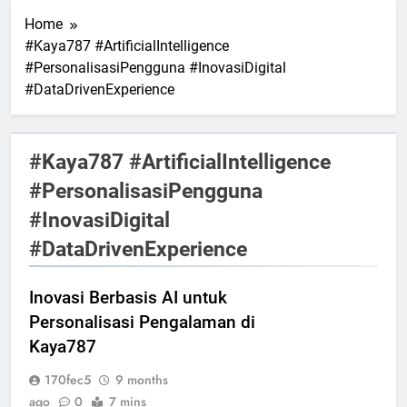
Home
#Kaya787 #ArtificialIntelligence
#PersonalisasiPengguna #InovasiDigital
#DataDrivenExperience
#Kaya787 #ArtificialIntelligence
#PersonalisasiPengguna
#InovasiDigital
#DataDrivenExperience
Inovasi Berbasis AI untuk
Personalisasi Pengalaman di
Kaya787
170fec5
9 months
ago
0
7 mins