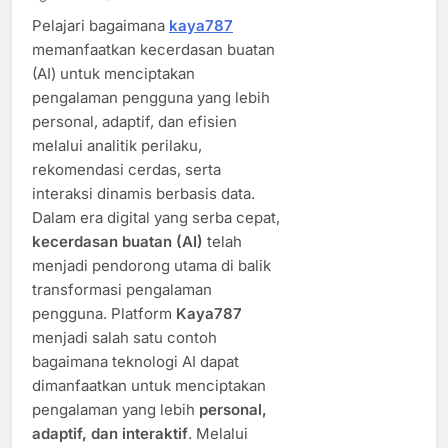
Pelajari bagaimana
kaya787
memanfaatkan kecerdasan buatan
(AI) untuk menciptakan
pengalaman pengguna yang lebih
personal, adaptif, dan efisien
melalui analitik perilaku,
rekomendasi cerdas, serta
interaksi dinamis berbasis data.
Dalam era digital yang serba cepat,
kecerdasan buatan (AI)
telah
menjadi pendorong utama di balik
transformasi pengalaman
pengguna. Platform
Kaya787
menjadi salah satu contoh
bagaimana teknologi AI dapat
dimanfaatkan untuk menciptakan
pengalaman yang lebih
personal,
adaptif, dan interaktif
. Melalui