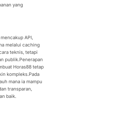
manan yang
8 mencakup API,
orma melalui caching
ra teknis, tetapi
an publik.Penerapan
mbuat Horas88 tetap
makin kompleks.Pada
ejauh mana ia mampu
an transparan,
n baik.