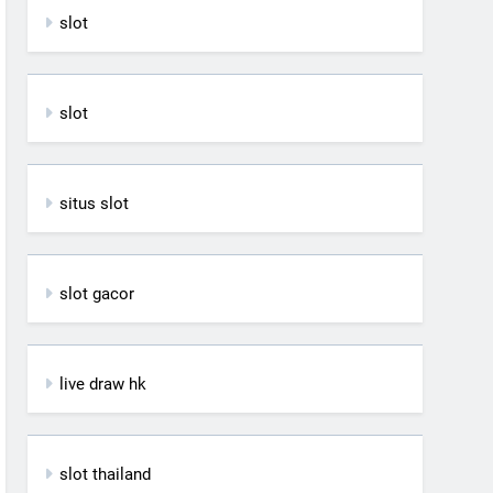
slot
slot
situs slot
slot gacor
live draw hk
slot thailand