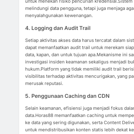
untuk menekan risiko pencurian kredensial.Sistem i
melindungi data pengguna, tetapi juga menjaga aga
menyalahgunakan kewenangan.
4. Logging dan Audit Trail
Setiap aktivitas akses data harus tercatat dalam si
dapat memanfaatkan audit trail untuk merekam si
data, kapan, dan untuk tujuan apa.Mekanisme ini sa
investigasi insiden keamanan sekaligus menjadi bu
hukum.Platform yang tidak memiliki audit trail beri
visibilitas terhadap aktivitas mencurigakan, yang p
merusak reputasi.
5. Penggunaan Caching dan CDN
Selain keamanan, efisiensi juga menjadi fokus da
data.Horas88 memanfaatkan caching untuk mempe
ke data yang sering digunakan, serta Content Deli
untuk mendistribusikan konten statis lebih dekat k