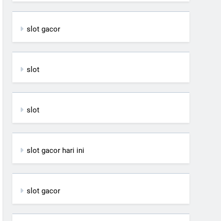
slot gacor
slot
slot
slot gacor hari ini
slot gacor