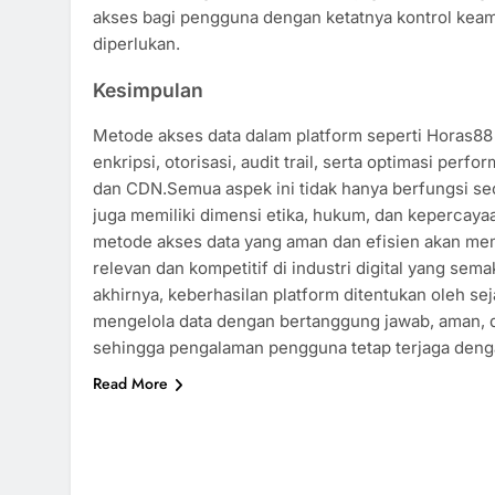
akses bagi pengguna dengan ketatnya kontrol kea
diperlukan.
Kesimpulan
Metode akses data dalam platform seperti Horas8
enkripsi, otorisasi, audit trail, serta optimasi perf
dan CDN.Semua aspek ini tidak hanya berfungsi seca
juga memiliki dimensi etika, hukum, dan kepercaya
metode akses data yang aman dan efisien akan me
relevan dan kompetitif di industri digital yang se
akhirnya, keberhasilan platform ditentukan oleh s
mengelola data dengan bertanggung jawab, aman, d
sehingga pengalaman pengguna tetap terjaga denga
Read More