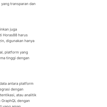
 yang transparan dan
inkan juga
ti Horas88 harus
in, digunakan hanya
l, platform yang
ma tinggi dengan
ata antara platform
tegrasi dengan
ntikasi, atau analitik
u GraphQL dengan
PI yang aman