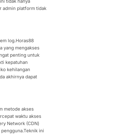
ni tidak hanya
r admin platform tidak
stem log.Horas88
apa yang mengakses
ngat penting untuk
kti kepatuhan
siko kehilangan
ada akhirnya dapat
lam metode akses
rcepat waktu akses
very Network (CDN)
e pengguna.Teknik ini