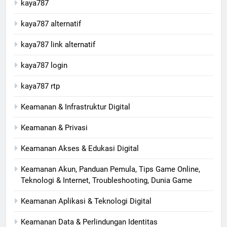
kaya787
kaya787 alternatif
kaya787 link alternatif
kaya787 login
kaya787 rtp
Keamanan & Infrastruktur Digital
Keamanan & Privasi
Keamanan Akses & Edukasi Digital
Keamanan Akun, Panduan Pemula, Tips Game Online,
Teknologi & Internet, Troubleshooting, Dunia Game
Keamanan Aplikasi & Teknologi Digital
Keamanan Data & Perlindungan Identitas