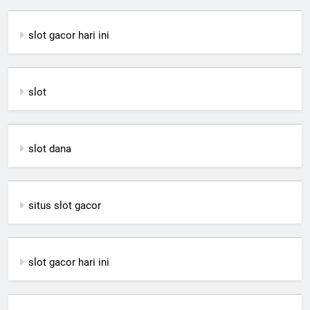
slot gacor hari ini
slot
slot dana
situs slot gacor
slot gacor hari ini