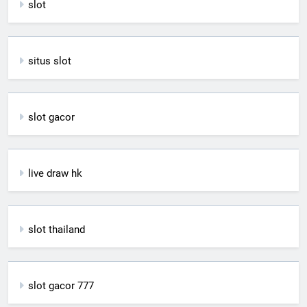
slot
situs slot
slot gacor
live draw hk
slot thailand
slot gacor 777