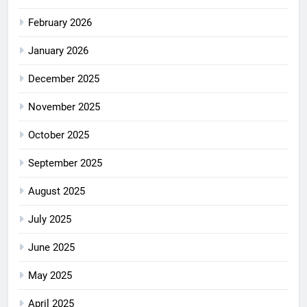
February 2026
January 2026
December 2025
November 2025
October 2025
September 2025
August 2025
July 2025
June 2025
May 2025
April 2025