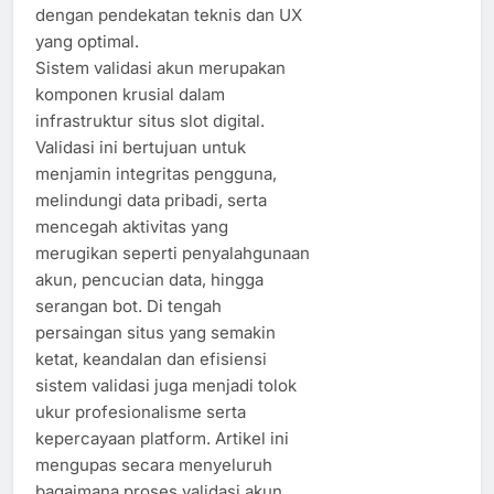
dengan pendekatan teknis dan UX
yang optimal.
Sistem validasi akun merupakan
komponen krusial dalam
infrastruktur situs slot digital.
Validasi ini bertujuan untuk
menjamin integritas pengguna,
melindungi data pribadi, serta
mencegah aktivitas yang
merugikan seperti penyalahgunaan
akun, pencucian data, hingga
serangan bot. Di tengah
persaingan situs yang semakin
ketat, keandalan dan efisiensi
sistem validasi juga menjadi tolok
ukur profesionalisme serta
kepercayaan platform. Artikel ini
mengupas secara menyeluruh
bagaimana proses validasi akun