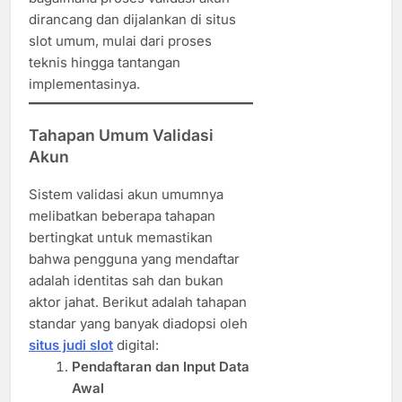
dirancang dan dijalankan di situs
slot umum, mulai dari proses
teknis hingga tantangan
implementasinya.
Tahapan Umum Validasi
Akun
Sistem validasi akun umumnya
melibatkan beberapa tahapan
bertingkat untuk memastikan
bahwa pengguna yang mendaftar
adalah identitas sah dan bukan
aktor jahat. Berikut adalah tahapan
standar yang banyak diadopsi oleh
situs judi slot
digital:
Pendaftaran dan Input Data
Awal