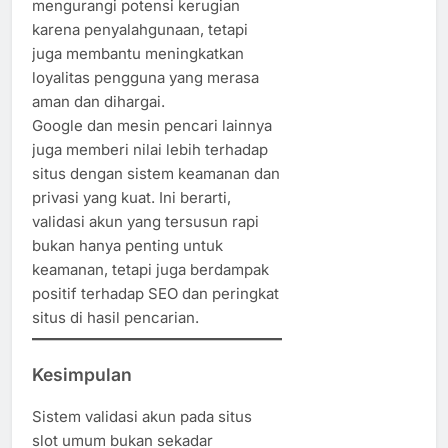
mengurangi potensi kerugian
karena penyalahgunaan, tetapi
juga membantu meningkatkan
loyalitas pengguna yang merasa
aman dan dihargai.
Google dan mesin pencari lainnya
juga memberi nilai lebih terhadap
situs dengan sistem keamanan dan
privasi yang kuat. Ini berarti,
validasi akun yang tersusun rapi
bukan hanya penting untuk
keamanan, tetapi juga berdampak
positif terhadap SEO dan peringkat
situs di hasil pencarian.
Kesimpulan
Sistem validasi akun pada situs
slot umum bukan sekadar