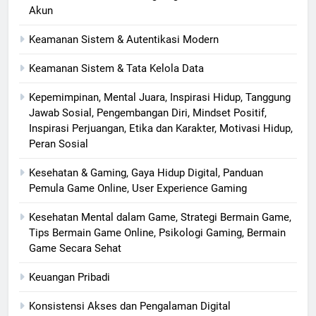
Akun
Keamanan Sistem & Autentikasi Modern
Keamanan Sistem & Tata Kelola Data
Kepemimpinan, Mental Juara, Inspirasi Hidup, Tanggung
Jawab Sosial, Pengembangan Diri, Mindset Positif,
Inspirasi Perjuangan, Etika dan Karakter, Motivasi Hidup,
Peran Sosial
Kesehatan & Gaming, Gaya Hidup Digital, Panduan
Pemula Game Online, User Experience Gaming
Kesehatan Mental dalam Game, Strategi Bermain Game,
Tips Bermain Game Online, Psikologi Gaming, Bermain
Game Secara Sehat
Keuangan Pribadi
Konsistensi Akses dan Pengalaman Digital