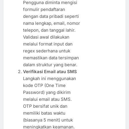
Pengguna diminta mengisi
formulir pendaftaran
dengan data pribadi seperti
nama lengkap, email, nomor
telepon, dan tanggal lahir.
Validasi awal dilakukan
melalui format input dan
regex sederhana untuk
memastikan data tersimpan
dalam struktur yang benar.
Verifikasi Email atau SMS
Langkah ini menggunakan
kode OTP (One Time
Password) yang dikirim
melalui email atau SMS.
OTP bersifat unik dan
memiliki batas waktu
(biasanya 5 menit) untuk
meningkatkan keamanan.