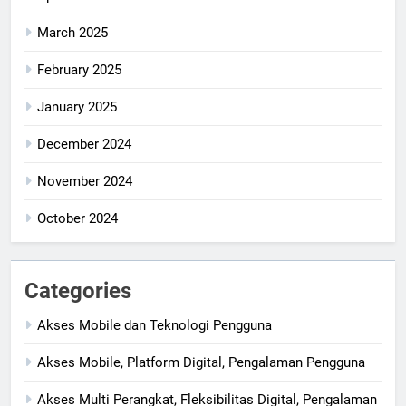
March 2025
February 2025
January 2025
December 2024
November 2024
October 2024
Categories
Akses Mobile dan Teknologi Pengguna
Akses Mobile, Platform Digital, Pengalaman Pengguna
Akses Multi Perangkat, Fleksibilitas Digital, Pengalaman