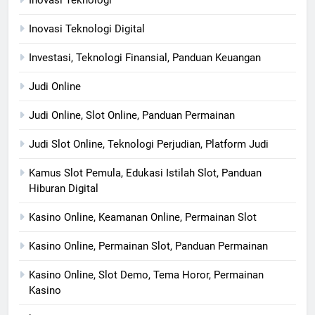
Inovasi Teknologi Digital
Investasi, Teknologi Finansial, Panduan Keuangan
Judi Online
Judi Online, Slot Online, Panduan Permainan
Judi Slot Online, Teknologi Perjudian, Platform Judi
Kamus Slot Pemula, Edukasi Istilah Slot, Panduan
Hiburan Digital
Kasino Online, Keamanan Online, Permainan Slot
Kasino Online, Permainan Slot, Panduan Permainan
Kasino Online, Slot Demo, Tema Horor, Permainan
Kasino