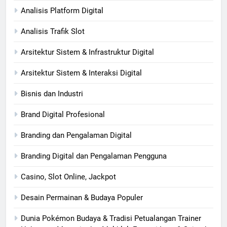
Analisis Platform Digital
Analisis Trafik Slot
Arsitektur Sistem & Infrastruktur Digital
Arsitektur Sistem & Interaksi Digital
Bisnis dan Industri
Brand Digital Profesional
Branding dan Pengalaman Digital
Branding Digital dan Pengalaman Pengguna
Casino, Slot Online, Jackpot
Desain Permainan & Budaya Populer
Dunia Pokémon Budaya & Tradisi Petualangan Trainer