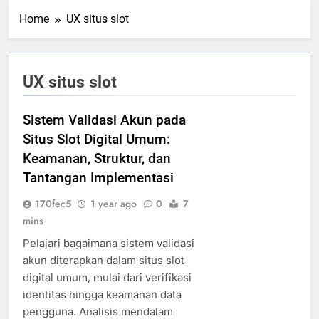
Home
UX situs slot
UX situs slot
Sistem Validasi Akun pada
Situs Slot Digital Umum:
Keamanan, Struktur, dan
Tantangan Implementasi
170fec5
1 year ago
0
7
mins
Pelajari bagaimana sistem validasi
akun diterapkan dalam situs slot
digital umum, mulai dari verifikasi
identitas hingga keamanan data
pengguna. Analisis mendalam