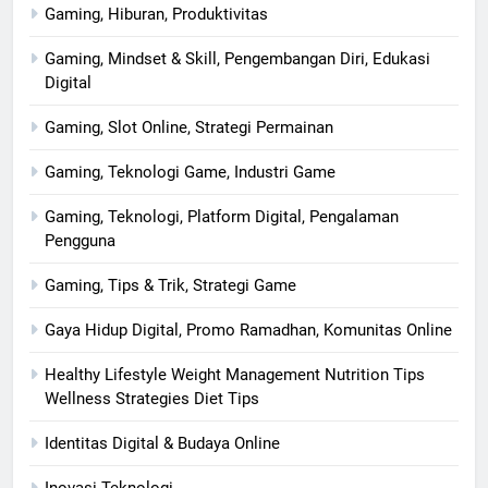
Gaming, Hiburan, Produktivitas
Gaming, Mindset & Skill, Pengembangan Diri, Edukasi
Digital
Gaming, Slot Online, Strategi Permainan
Gaming, Teknologi Game, Industri Game
Gaming, Teknologi, Platform Digital, Pengalaman
Pengguna
Gaming, Tips & Trik, Strategi Game
Gaya Hidup Digital, Promo Ramadhan, Komunitas Online
Healthy Lifestyle Weight Management Nutrition Tips
Wellness Strategies Diet Tips
Identitas Digital & Budaya Online
Inovasi Teknologi