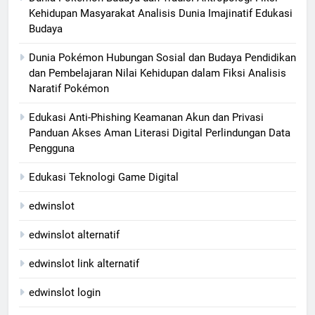
Kehidupan Masyarakat Analisis Dunia Imajinatif Edukasi
Budaya
Dunia Pokémon Hubungan Sosial dan Budaya Pendidikan
dan Pembelajaran Nilai Kehidupan dalam Fiksi Analisis
Naratif Pokémon
Edukasi Anti-Phishing Keamanan Akun dan Privasi
Panduan Akses Aman Literasi Digital Perlindungan Data
Pengguna
Edukasi Teknologi Game Digital
edwinslot
edwinslot alternatif
edwinslot link alternatif
edwinslot login