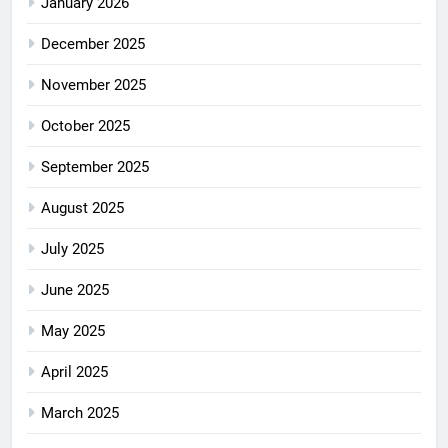
January 2026
December 2025
November 2025
October 2025
September 2025
August 2025
July 2025
June 2025
May 2025
April 2025
March 2025