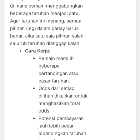
di mana pemain menggabungkan
beberapa taruhan menjadi satu.
Agar taruhan ini menang, semua
pilihan (leg) dalam parlay harus
benar. Jika satu saja pilihan salah,
seluruh taruhan dianggap kalah.
Cara Kerja
:
Pemain memilih
beberapa
pertandingan atau
pasar taruhan.
Odds dari setiap
pilihan dikalikan untuk
menghasilkan total
odds.
Potensi pembayaran
jauh lebih besar
dibandingkan taruhan