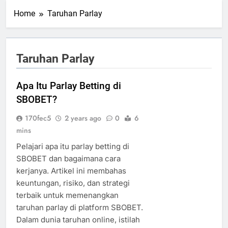
Home
Taruhan Parlay
Taruhan Parlay
Apa Itu Parlay Betting di
SBOBET?
170fec5
2 years ago
0
6
mins
Pelajari apa itu parlay betting di
SBOBET dan bagaimana cara
kerjanya. Artikel ini membahas
keuntungan, risiko, dan strategi
terbaik untuk memenangkan
taruhan parlay di platform SBOBET.
Dalam dunia taruhan online, istilah