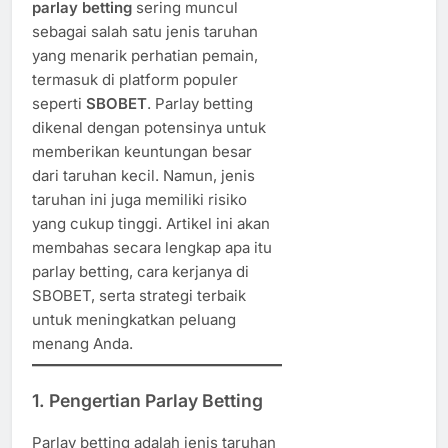
parlay betting
sering muncul
sebagai salah satu jenis taruhan
yang menarik perhatian pemain,
termasuk di platform populer
seperti
SBOBET
. Parlay betting
dikenal dengan potensinya untuk
memberikan keuntungan besar
dari taruhan kecil. Namun, jenis
taruhan ini juga memiliki risiko
yang cukup tinggi. Artikel ini akan
membahas secara lengkap apa itu
parlay betting, cara kerjanya di
SBOBET, serta strategi terbaik
untuk meningkatkan peluang
menang Anda.
1. Pengertian Parlay Betting
Parlay betting adalah jenis taruhan