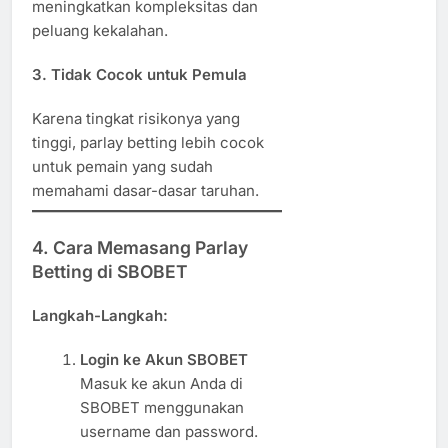
meningkatkan kompleksitas dan
peluang kekalahan.
3. Tidak Cocok untuk Pemula
Karena tingkat risikonya yang
tinggi, parlay betting lebih cocok
untuk pemain yang sudah
memahami dasar-dasar taruhan.
4. Cara Memasang Parlay
Betting di SBOBET
Langkah-Langkah
:
Login ke Akun SBOBET
Masuk ke akun Anda di
SBOBET menggunakan
username dan password.