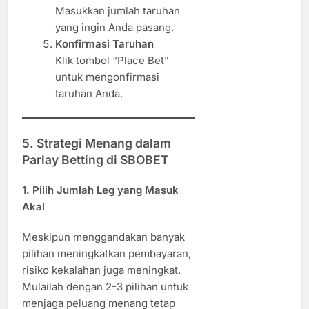
Masukkan jumlah taruhan
yang ingin Anda pasang.
Konfirmasi Taruhan
Klik tombol “Place Bet”
untuk mengonfirmasi
taruhan Anda.
5. Strategi Menang dalam
Parlay Betting di SBOBET
1. Pilih Jumlah Leg yang Masuk
Akal
Meskipun menggandakan banyak
pilihan meningkatkan pembayaran,
risiko kekalahan juga meningkat.
Mulailah dengan 2-3 pilihan untuk
menjaga peluang menang tetap