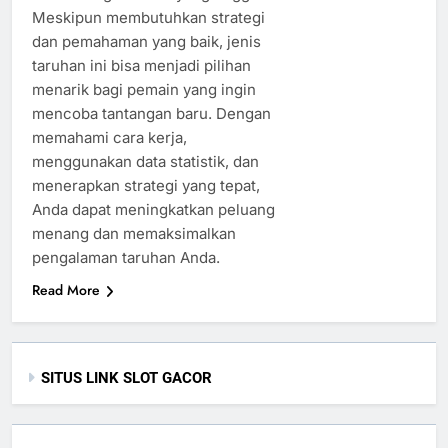
Meskipun membutuhkan strategi
dan pemahaman yang baik, jenis
taruhan ini bisa menjadi pilihan
menarik bagi pemain yang ingin
mencoba tantangan baru. Dengan
memahami cara kerja,
menggunakan data statistik, dan
menerapkan strategi yang tepat,
Anda dapat meningkatkan peluang
menang dan memaksimalkan
pengalaman taruhan Anda.
Read More
SITUS LINK SLOT GACOR