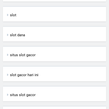
slot
slot dana
situs slot gacor
slot gacor hari ini
situs slot gacor