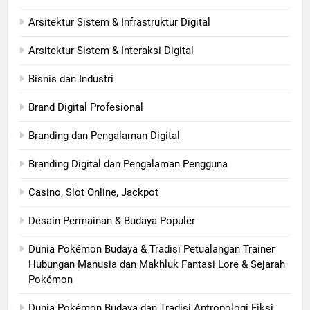
Arsitektur Sistem & Infrastruktur Digital
Arsitektur Sistem & Interaksi Digital
Bisnis dan Industri
Brand Digital Profesional
Branding dan Pengalaman Digital
Branding Digital dan Pengalaman Pengguna
Casino, Slot Online, Jackpot
Desain Permainan & Budaya Populer
Dunia Pokémon Budaya & Tradisi Petualangan Trainer
Hubungan Manusia dan Makhluk Fantasi Lore & Sejarah
Pokémon
Dunia Pokémon Budaya dan Tradisi Antropologi Fiksi