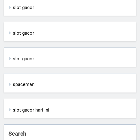
slot gacor
slot gacor
slot gacor
spaceman
slot gacor hari ini
Search