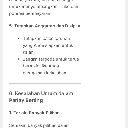
untuk menyeimbangkan risiko dan
potensi pembayaran.
5. Tetapkan Anggaran dan Disiplin
Tetapkan batas taruhan
yang Anda siapkan untuk
kalah.
Jangan tergoda untuk terus
bermain jika Anda
mengalami kekalahan.
6. Kesalahan Umum dalam
Parlay Betting
1. Terlalu Banyak Pilihan
Semakin banyak pilihan dalam