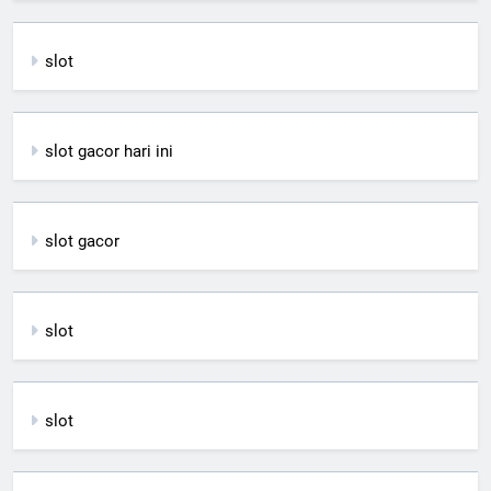
slot
slot gacor hari ini
slot gacor
slot
slot