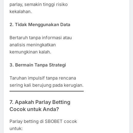
parlay, semakin tinggi risiko
kekalahan.
2. Tidak Menggunakan Data
Bertaruh tanpa informasi atau
analisis meningkatkan
kemungkinan kalah.
3. Bermain Tanpa Strategi
Taruhan impulsif tanpa rencana
sering kali berujung pada kerugian.
7. Apakah Parlay Betting
Cocok untuk Anda?
Parlay betting di SBOBET cocok
untuk: