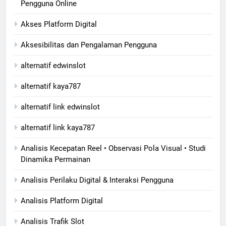
Pengguna Online
Akses Platform Digital
Aksesibilitas dan Pengalaman Pengguna
alternatif edwinslot
alternatif kaya787
alternatif link edwinslot
alternatif link kaya787
Analisis Kecepatan Reel • Observasi Pola Visual • Studi
Dinamika Permainan
Analisis Perilaku Digital & Interaksi Pengguna
Analisis Platform Digital
Analisis Trafik Slot