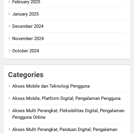
February 2025
January 2025
December 2024
November 2024
October 2024
Categories
Akses Mobile dan Teknologi Pengguna
Akses Mobile, Platform Digital, Pengalaman Pengguna
Akses Multi Perangkat, Fleksibilitas Digital, Pengalaman
Pengguna Online
Akses Multi Perangkat, Panduan Digital, Pengalaman