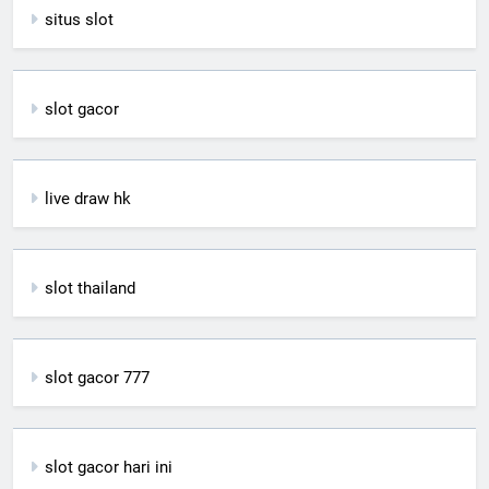
situs slot
slot gacor
live draw hk
slot thailand
slot gacor 777
slot gacor hari ini