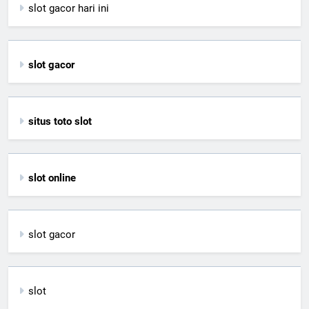
slot gacor hari ini
slot gacor
situs toto slot
slot online
slot gacor
slot