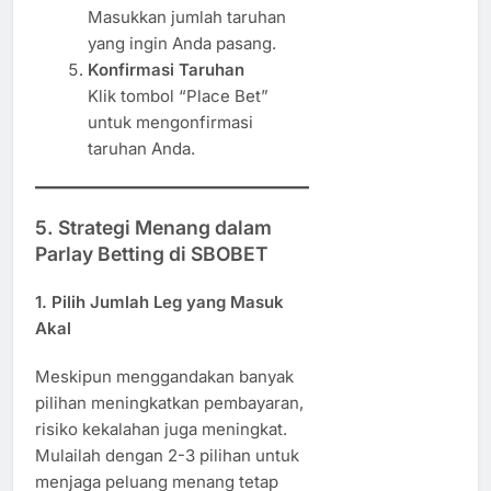
Masukkan jumlah taruhan
yang ingin Anda pasang.
Konfirmasi Taruhan
Klik tombol “Place Bet”
untuk mengonfirmasi
taruhan Anda.
5. Strategi Menang dalam
Parlay Betting di SBOBET
1. Pilih Jumlah Leg yang Masuk
Akal
Meskipun menggandakan banyak
pilihan meningkatkan pembayaran,
risiko kekalahan juga meningkat.
Mulailah dengan 2-3 pilihan untuk
menjaga peluang menang tetap