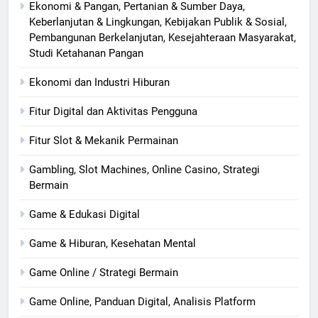
Ekonomi & Pangan, Pertanian & Sumber Daya,
Keberlanjutan & Lingkungan, Kebijakan Publik & Sosial,
Pembangunan Berkelanjutan, Kesejahteraan Masyarakat,
Studi Ketahanan Pangan
Ekonomi dan Industri Hiburan
Fitur Digital dan Aktivitas Pengguna
Fitur Slot & Mekanik Permainan
Gambling, Slot Machines, Online Casino, Strategi
Bermain
Game & Edukasi Digital
Game & Hiburan, Kesehatan Mental
Game Online / Strategi Bermain
Game Online, Panduan Digital, Analisis Platform