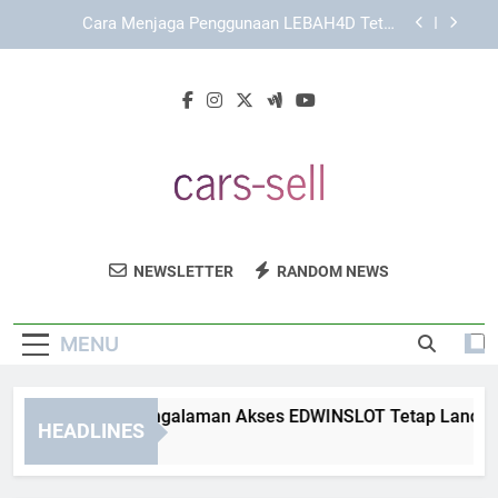
Skip
KAYA787 dan Inovasi Sistem untuk Kebutuhan
to
Pengguna Modern
content
Mengenal Karakteristik KAYA787 sebagai
Platform Digital Modern
Cara Menjaga Pengalaman Akses EDWINSLOT
Tetap Lancar dan Nyaman
Cara Menjaga Penggunaan LEBAH4D Tetap
Nyaman dan Teratur dalam Aktivitas Harian
KAYA787 dan Inovasi Sistem untuk Kebutuhan
Pengguna Modern
Cars Sell
Dapatkan Mobil Bekas Berkualitas Dengan
Mengenal Karakteristik KAYA787 sebagai
NEWSLETTER
RANDOM NEWS
Platform Digital Modern
Harga Terjangkau Di Cars Sell. Jual Beli
Mobil Dengan Mudah Dan Aman.
MENU
ra Menjaga Pengalaman Akses EDWINSLOT Tetap Lancar da
HEADLINES
Weeks Ago