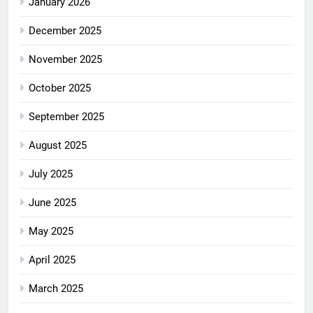
January 2026
December 2025
November 2025
October 2025
September 2025
August 2025
July 2025
June 2025
May 2025
April 2025
March 2025