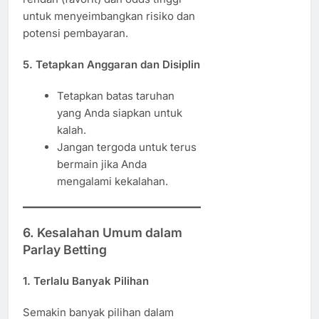
untuk menyeimbangkan risiko dan
potensi pembayaran.
5. Tetapkan Anggaran dan Disiplin
Tetapkan batas taruhan
yang Anda siapkan untuk
kalah.
Jangan tergoda untuk terus
bermain jika Anda
mengalami kekalahan.
6. Kesalahan Umum dalam
Parlay Betting
1. Terlalu Banyak Pilihan
Semakin banyak pilihan dalam