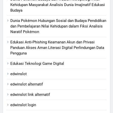
Kehidupan Masyarakat Analisis Dunia Imajinatif Edukasi
Budaya
Dunia Pokémon Hubungan Sosial dan Budaya Pendidikan
dan Pembelajaran Nilai Kehidupan dalam Fiksi Analisis
Naratif Pokémon
Edukasi Anti-Phishing Keamanan Akun dan Privasi
Panduan Akses Aman Literasi Digital Perlindungan Data
Pengguna
Edukasi Teknologi Game Digital
edwinslot
edwinslot alternatif
edwinslot link alternatif
edwinslot login