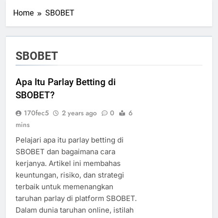
Home
SBOBET
SBOBET
Apa Itu Parlay Betting di
SBOBET?
170fec5
2 years ago
0
6
mins
Pelajari apa itu parlay betting di
SBOBET dan bagaimana cara
kerjanya. Artikel ini membahas
keuntungan, risiko, dan strategi
terbaik untuk memenangkan
taruhan parlay di platform SBOBET.
Dalam dunia taruhan online, istilah