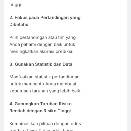
tinggi.
2. Fokus pada Pertandingan yang
Diketahui
Pilih pertandingan atau tim yang
Anda pahami dengan baik untuk
meningkatkan akurasi prediksi.
3. Gunakan Statistik dan Data
Manfaatkan statistik pertandingan
untuk membantu Anda membuat
keputusan taruhan yang lebih baik.
4. Gabungkan Taruhan Risiko
Rendah dengan Risiko Tinggi
Kombinasikan pilihan dengan odds
rendah (favorit) dan odds tinggi