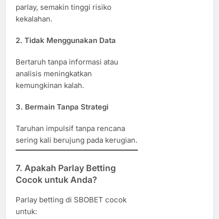
parlay, semakin tinggi risiko
kekalahan.
2. Tidak Menggunakan Data
Bertaruh tanpa informasi atau
analisis meningkatkan
kemungkinan kalah.
3. Bermain Tanpa Strategi
Taruhan impulsif tanpa rencana
sering kali berujung pada kerugian.
7. Apakah Parlay Betting
Cocok untuk Anda?
Parlay betting di SBOBET cocok
untuk: