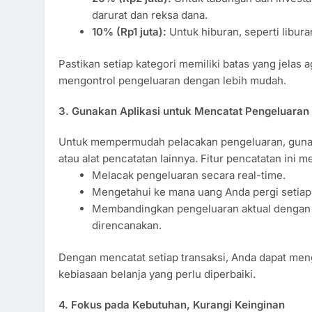
darurat dan reksa dana.
10% (Rp1 juta):
Untuk hiburan, seperti libura
Pastikan setiap kategori memiliki batas yang jelas 
mengontrol pengeluaran dengan lebih mudah.
3.
Gunakan Aplikasi untuk Mencatat Pengeluaran
Untuk mempermudah pelacakan pengeluaran, gunak
atau alat pencatatan lainnya. Fitur pencatatan ini
Melacak pengeluaran secara real-time.
Mengetahui ke mana uang Anda pergi setiap
Membandingkan pengeluaran aktual dengan
direncanakan.
Dengan mencatat setiap transaksi, Anda dapat meng
kebiasaan belanja yang perlu diperbaiki.
4.
Fokus pada Kebutuhan, Kurangi Keinginan