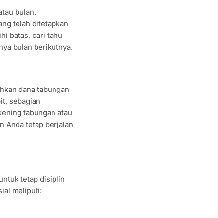
tau bulan.
ng telah ditetapkan
hi batas, cari tahu
ya bulan berikutnya.
sihkan dana tabungan
it, sebagian
kening tabungan atau
n Anda tetap berjalan
ntuk tetap disiplin
al meliputi: