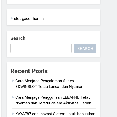
slot gacor hari ini
Search
SEARCH
Recent Posts
Cara Menjaga Pengalaman Akses
EDWINSLOT Tetap Lancar dan Nyaman
Cara Menjaga Penggunaan LEBAH4D Tetap
Nyaman dan Teratur dalam Aktivitas Harian
KAYA787 dan Inovasi Sistem untuk Kebutuhan