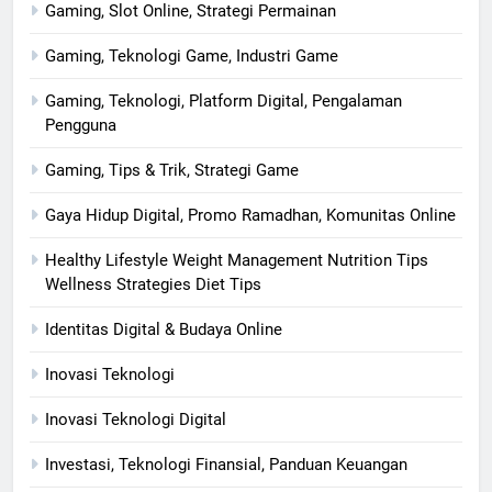
Gaming, Slot Online, Strategi Permainan
Gaming, Teknologi Game, Industri Game
Gaming, Teknologi, Platform Digital, Pengalaman
Pengguna
Gaming, Tips & Trik, Strategi Game
Gaya Hidup Digital, Promo Ramadhan, Komunitas Online
Healthy Lifestyle Weight Management Nutrition Tips
Wellness Strategies Diet Tips
Identitas Digital & Budaya Online
Inovasi Teknologi
Inovasi Teknologi Digital
Investasi, Teknologi Finansial, Panduan Keuangan