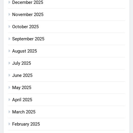
December 2025
November 2025
October 2025
September 2025
August 2025
July 2025
June 2025
May 2025
April 2025
March 2025
February 2025