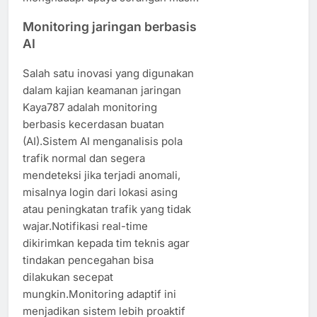
Monitoring jaringan berbasis
AI
Salah satu inovasi yang digunakan
dalam kajian keamanan jaringan
Kaya787 adalah monitoring
berbasis kecerdasan buatan
(AI).Sistem AI menganalisis pola
trafik normal dan segera
mendeteksi jika terjadi anomali,
misalnya login dari lokasi asing
atau peningkatan trafik yang tidak
wajar.Notifikasi real-time
dikirimkan kepada tim teknis agar
tindakan pencegahan bisa
dilakukan secepat
mungkin.Monitoring adaptif ini
menjadikan sistem lebih proaktif