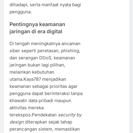
dihadapi, serta manfaat nyata bagi
pengguna.
Pentingnya keamanan
jaringan di era digital
Di tengah meningkatnya ancaman
siber seperti peretasan, phishing,
dan serangan DDoS, keamanan
jaringan bukan lagi pilihan,
melainkan kebutuhan
utama.Kaya787 menjadikan
keamanan sebagai prioritas agar
pengguna dapat berinteraksi tanpa
khawatir data pribadi maupun
aktivitas mereka
terekspos.Pendekatan
security by
design
diterapkan sejak tahap
perancangan sistem, memastikan