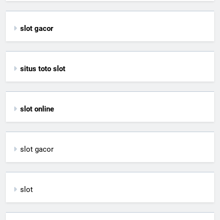
slot gacor
situs toto slot
slot online
slot gacor
slot