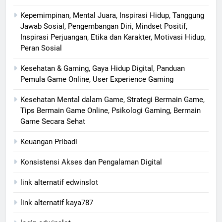
Kepemimpinan, Mental Juara, Inspirasi Hidup, Tanggung
Jawab Sosial, Pengembangan Diri, Mindset Positif,
Inspirasi Perjuangan, Etika dan Karakter, Motivasi Hidup,
Peran Sosial
Kesehatan & Gaming, Gaya Hidup Digital, Panduan
Pemula Game Online, User Experience Gaming
Kesehatan Mental dalam Game, Strategi Bermain Game,
Tips Bermain Game Online, Psikologi Gaming, Bermain
Game Secara Sehat
Keuangan Pribadi
Konsistensi Akses dan Pengalaman Digital
link alternatif edwinslot
link alternatif kaya787