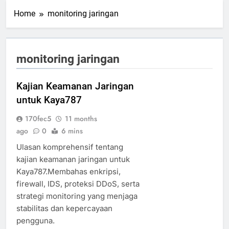
Home
monitoring jaringan
monitoring jaringan
Kajian Keamanan Jaringan
untuk Kaya787
170fec5
11 months
ago
0
6 mins
Ulasan komprehensif tentang
kajian keamanan jaringan untuk
Kaya787.Membahas enkripsi,
firewall, IDS, proteksi DDoS, serta
strategi monitoring yang menjaga
stabilitas dan kepercayaan
pengguna.