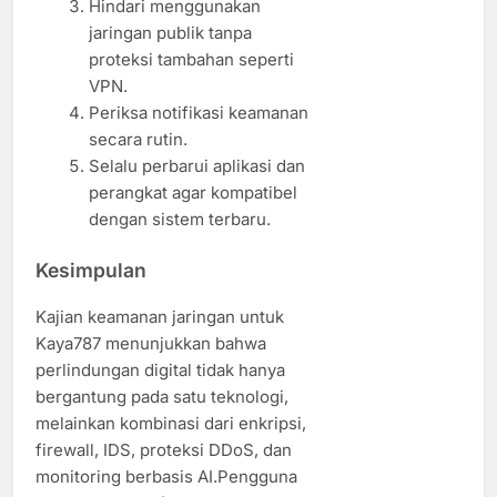
Hindari menggunakan
jaringan publik tanpa
proteksi tambahan seperti
VPN.
Periksa notifikasi keamanan
secara rutin.
Selalu perbarui aplikasi dan
perangkat agar kompatibel
dengan sistem terbaru.
Kesimpulan
Kajian keamanan jaringan untuk
Kaya787 menunjukkan bahwa
perlindungan digital tidak hanya
bergantung pada satu teknologi,
melainkan kombinasi dari enkripsi,
firewall, IDS, proteksi DDoS, dan
monitoring berbasis AI.Pengguna