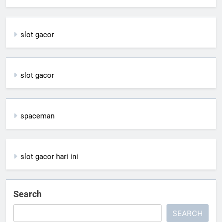
slot gacor
slot gacor
spaceman
slot gacor hari ini
Search
SEARCH