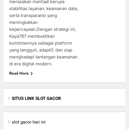
merasakan manfaat berupa
stabilitas layanan, keamanan data,
serta transparansi yang
meningkatkan
kepercayaan.Dengan strategi ini,
Kaya787 membuktikan
komitmennya sebagai platform
yang tangguh, adaptif, dan siap
menghadapi tantangan keamanan
di era digital modern.
Read More
SITUS LINK SLOT GACOR
slot gacor hari ini