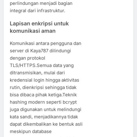
perlindungan menjadi bagian
integral dari infrastruktur.
Lapisan enkripsi untuk
komunikasi aman
Komunikasi antara pengguna dan
server di Kaya787 dilindungi
dengan protokol
TLS/HTTPS.Semua data yang
ditransmisikan, mulai dari
kredensial login hingga aktivitas
rutin, dienkripsi sehingga tidak
bisa dibaca pihak ketiga.Teknik
hashing modern seperti bcrypt
juga digunakan untuk melindungi
kata sandi, menjadikannya tidak
dapat dikembalikan ke bentuk asli
meskipun database