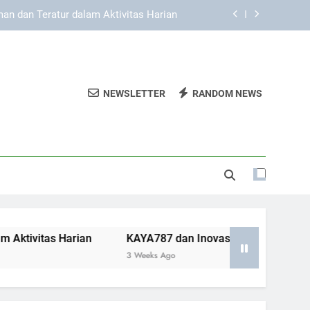
 dan Teratur dalam Aktivitas Harian
tem untuk Kebutuhan Pengguna Modern
YA787 sebagai Platform Digital Modern
NEWSLETTER
RANDOM NEWS
 EDWINSLOT Tetap Lancar dan Nyaman
 dan Teratur dalam Aktivitas Harian
. Jual Beli Mobil Dengan Mudah Dan Aman.
tem untuk Kebutuhan Pengguna Modern
YA787 sebagai Platform Digital Modern
Harian
KAYA787 dan Inovasi Sistem untuk Kebutuhan 
3 Weeks Ago