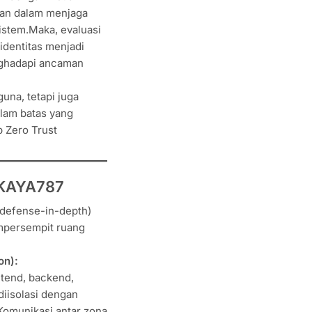
gan dalam menjaga
istem.Maka, evaluasi
dentitas menjadi
nghadapi ancaman
una, tetapi juga
lam batas yang
p Zero Trust
 KAYA787
(defense-in-depth)
empersempit ruang
on):
ntend, backend,
iisolasi dengan
Komunikasi antar zona