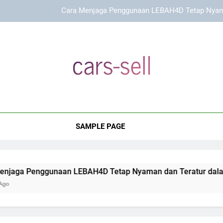
Cara Menjaga Penggunaan LEBAH4D Tetap Nyaman
KAYA787 dan Inovasi Sis
Mengenal Karakteristik KA
Cara Menjaga Pengalaman Akses
s Sell
Cara Menjaga Penggunaan LEBAH4D Tetap Nyaman
Mobil Bekas Berkualitas Dengan Harga Terjangkau Di Cars Sell
KAYA787 dan Inovasi Sis
SAMPLE PAGE
Mengenal Karakteristik KA
gunaan LEBAH4D Tetap Nyaman dan Teratur dalam Aktivitas 