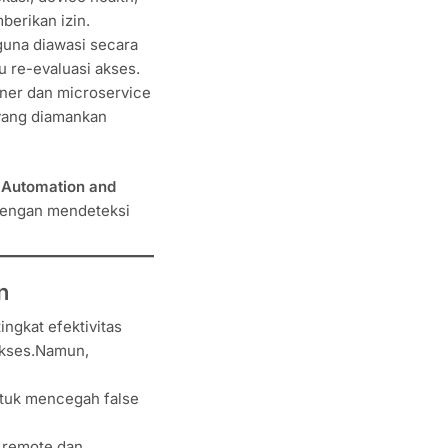
berikan izin.
guna diawasi secara
 re-evaluasi akses.
ner dan microservice
yang diamankan
, Automation and
dengan mendeteksi
n
ngkat efektivitas
 akses.Namun,
ntuk mencegah false
 remote dan