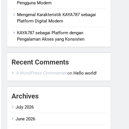
Pengguna Modern
Mengenal Karakteristik KAYA787 sebagai
Platform Digital Modern
KAYA787 sebagai Platform dengan
Pengalaman Akses yang Konsisten
Recent Comments
A WordPress Commenter
on
Hello world!
Archives
July 2026
June 2026