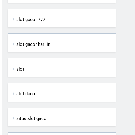
slot gacor 777
slot gacor hari ini
slot
slot dana
situs slot gacor