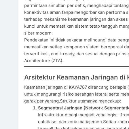
permintaan simultan per detik, menghadapi tantan
konektivitas aman tanpa mengorbankan performa s
terhadap mekanisme keamanan jaringan dan akses i
kunci untuk memastikan sistem tetap tangguh me
siber modern.
Pendekatan ini tidak sekadar melindungi data pengg
memastikan setiap komponen sistem beroperasi da
terverifikasi, audit-ready, dan sesuai dengan prinsi
Architecture (ZTA).
Arsitektur Keamanan Jaringan di
Keamanan jaringan di KAYA787 dirancang berlapis 
untuk mengurangi risiko serangan lateral serta m
gerak penyerang.Struktur utamanya mencakup:
Segmentasi Jaringan (Network Segmentati
Infrastruktur dibagi menjadi zona logis—fro
database, dan zona manajemen.Setiap zona d
firewall dan kebijakan keamanan yang ketat.