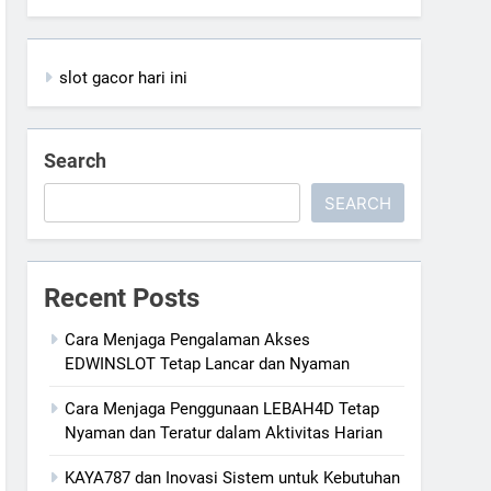
slot gacor hari ini
Search
SEARCH
Recent Posts
Cara Menjaga Pengalaman Akses
EDWINSLOT Tetap Lancar dan Nyaman
Cara Menjaga Penggunaan LEBAH4D Tetap
Nyaman dan Teratur dalam Aktivitas Harian
KAYA787 dan Inovasi Sistem untuk Kebutuhan