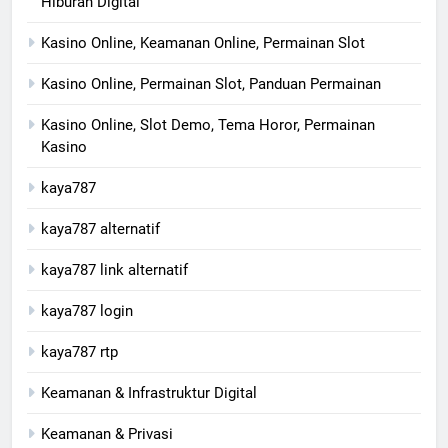
Hiburan Digital
Kasino Online, Keamanan Online, Permainan Slot
Kasino Online, Permainan Slot, Panduan Permainan
Kasino Online, Slot Demo, Tema Horor, Permainan
Kasino
kaya787
kaya787 alternatif
kaya787 link alternatif
kaya787 login
kaya787 rtp
Keamanan & Infrastruktur Digital
Keamanan & Privasi