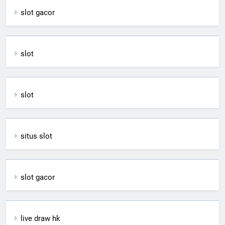
slot gacor
slot
slot
situs slot
slot gacor
live draw hk