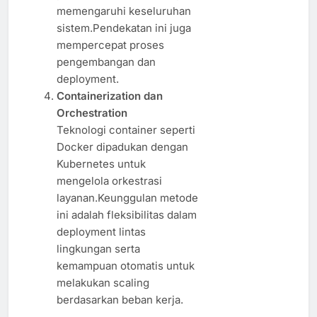
memengaruhi keseluruhan
sistem.Pendekatan ini juga
mempercepat proses
pengembangan dan
deployment.
Containerization dan
Orchestration
Teknologi container seperti
Docker dipadukan dengan
Kubernetes untuk
mengelola orkestrasi
layanan.Keunggulan metode
ini adalah fleksibilitas dalam
deployment lintas
lingkungan serta
kemampuan otomatis untuk
melakukan scaling
berdasarkan beban kerja.