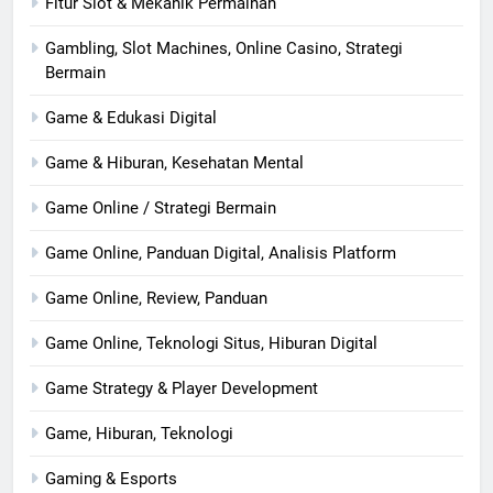
Fitur Slot & Mekanik Permainan
Gambling, Slot Machines, Online Casino, Strategi
Bermain
Game & Edukasi Digital
Game & Hiburan, Kesehatan Mental
Game Online / Strategi Bermain
Game Online, Panduan Digital, Analisis Platform
Game Online, Review, Panduan
Game Online, Teknologi Situs, Hiburan Digital
Game Strategy & Player Development
Game, Hiburan, Teknologi
Gaming & Esports