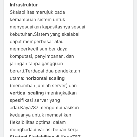
Infrastruktur
Skalabilitas merujuk pada
kemampuan sistem untuk
menyesuaikan kapasitasnya sesuai
kebutuhan.Sistem yang skalabel
dapat memperbesar atau
memperkecil sumber daya
komputasi, penyimpanan, dan
jaringan tanpa gangguan
berarti.Terdapat dua pendekatan
utama:
horizontal scaling
(menambah jumlah server) dan
vertical scaling
(meningkatkan
spesifikasi server yang
ada).Kaya787 mengombinasikan
keduanya untuk memastikan
fleksibilitas optimal dalam
menghadapi variasi beban kerja.
Strategi Skalabilitas di Kaya787