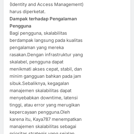
(Identity and Access Management)
harus diperketat.
Dampak terhadap Pengalaman
Pengguna
Bagi pengguna, skalabilitas
berdampak langsung pada kualitas
pengalaman yang mereka
rasakan.Dengan infrastruktur yang
skalabel, pengguna dapat
menikmati akses cepat, stabil, dan
minim gangguan bahkan pada jam
sibuk.Sebaliknya, kegagalan
manajemen skalabilitas dapat
menyebabkan downtime, latensi
tinggi, atau error yang merugikan
kepercayaan pengguna.Oleh
karena itu, Kaya787 menempatkan
manajemen skalabilitas sebagai
prioritas strategis yang sejalan