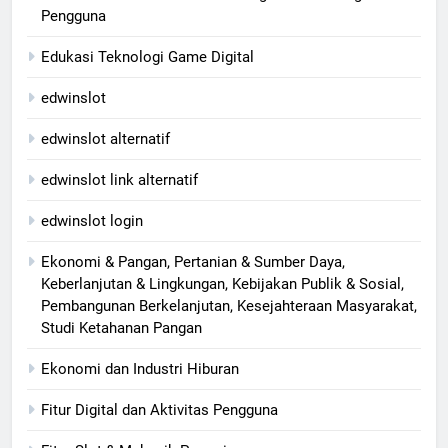
Pengguna
Edukasi Teknologi Game Digital
edwinslot
edwinslot alternatif
edwinslot link alternatif
edwinslot login
Ekonomi & Pangan, Pertanian & Sumber Daya,
Keberlanjutan & Lingkungan, Kebijakan Publik & Sosial,
Pembangunan Berkelanjutan, Kesejahteraan Masyarakat,
Studi Ketahanan Pangan
Ekonomi dan Industri Hiburan
Fitur Digital dan Aktivitas Pengguna