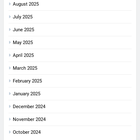
August 2025
July 2025
June 2025
May 2025
April 2025
March 2025
February 2025
January 2025
December 2024
November 2024
October 2024