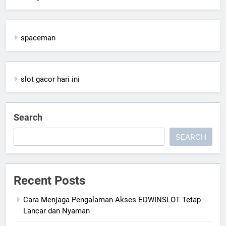
spaceman
slot gacor hari ini
Search
SEARCH
Recent Posts
Cara Menjaga Pengalaman Akses EDWINSLOT Tetap
Lancar dan Nyaman