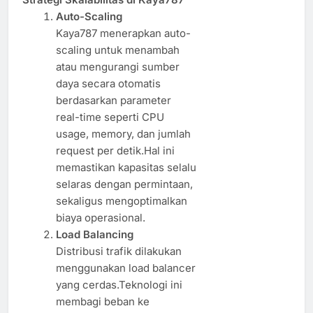
Auto-Scaling
Kaya787 menerapkan auto-
scaling untuk menambah
atau mengurangi sumber
daya secara otomatis
berdasarkan parameter
real-time seperti CPU
usage, memory, dan jumlah
request per detik.Hal ini
memastikan kapasitas selalu
selaras dengan permintaan,
sekaligus mengoptimalkan
biaya operasional.
Load Balancing
Distribusi trafik dilakukan
menggunakan load balancer
yang cerdas.Teknologi ini
membagi beban ke