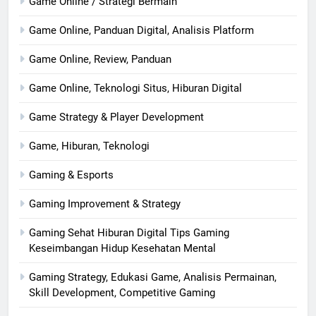
Game Online / Strategi Bermain
Game Online, Panduan Digital, Analisis Platform
Game Online, Review, Panduan
Game Online, Teknologi Situs, Hiburan Digital
Game Strategy & Player Development
Game, Hiburan, Teknologi
Gaming & Esports
Gaming Improvement & Strategy
Gaming Sehat Hiburan Digital Tips Gaming
Keseimbangan Hidup Kesehatan Mental
Gaming Strategy, Edukasi Game, Analisis Permainan,
Skill Development, Competitive Gaming