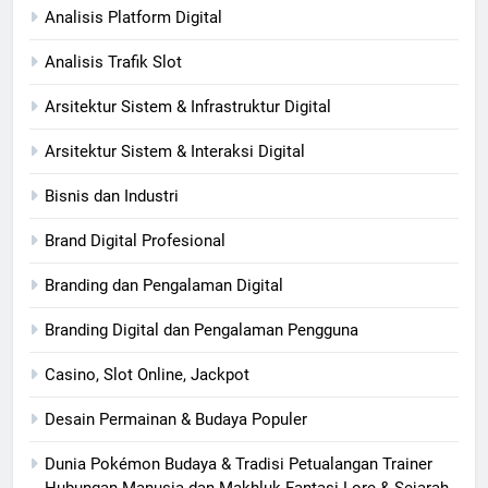
Analisis Platform Digital
Analisis Trafik Slot
Arsitektur Sistem & Infrastruktur Digital
Arsitektur Sistem & Interaksi Digital
Bisnis dan Industri
Brand Digital Profesional
Branding dan Pengalaman Digital
Branding Digital dan Pengalaman Pengguna
Casino, Slot Online, Jackpot
Desain Permainan & Budaya Populer
Dunia Pokémon Budaya & Tradisi Petualangan Trainer