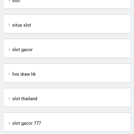
slot
situs slot
slot gacor
live draw hk
slot thailand
slot gacor 777