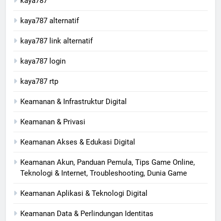
kaya787
kaya787 alternatif
kaya787 link alternatif
kaya787 login
kaya787 rtp
Keamanan & Infrastruktur Digital
Keamanan & Privasi
Keamanan Akses & Edukasi Digital
Keamanan Akun, Panduan Pemula, Tips Game Online,
Teknologi & Internet, Troubleshooting, Dunia Game
Keamanan Aplikasi & Teknologi Digital
Keamanan Data & Perlindungan Identitas