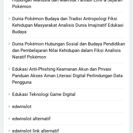
Hubungan Manusia dan Makhluk Fantasi Lore & Sejarah
Pokémon
Dunia Pokémon Budaya dan Tradisi Antropologi Fiksi
Kehidupan Masyarakat Analisis Dunia Imajinatif Edukasi
Budaya
Dunia Pokémon Hubungan Sosial dan Budaya Pendidikan
dan Pembelajaran Nilai Kehidupan dalam Fiksi Analisis
Naratif Pokémon
Edukasi Anti-Phishing Keamanan Akun dan Privasi
Panduan Akses Aman Literasi Digital Perlindungan Data
Pengguna
Edukasi Teknologi Game Digital
edwinslot
edwinslot alternatif
edwinslot link alternatif