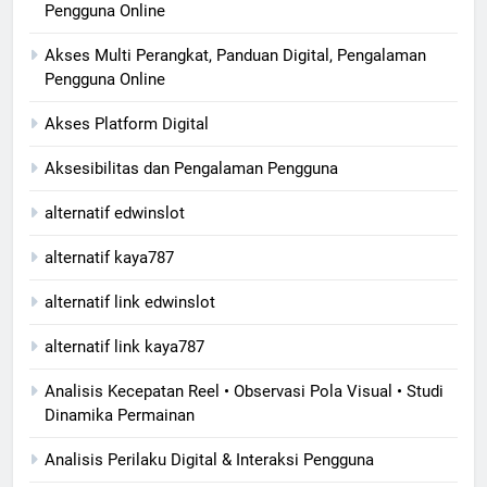
Pengguna Online
Akses Multi Perangkat, Panduan Digital, Pengalaman
Pengguna Online
Akses Platform Digital
Aksesibilitas dan Pengalaman Pengguna
alternatif edwinslot
alternatif kaya787
alternatif link edwinslot
alternatif link kaya787
Analisis Kecepatan Reel • Observasi Pola Visual • Studi
Dinamika Permainan
Analisis Perilaku Digital & Interaksi Pengguna