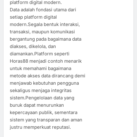
platform digital modern.
Data adalah fondasi utama dari
setiap platform digital
modern.Segala bentuk interaksi,
transaksi, maupun komunikasi
bergantung pada bagaimana data
diakses, dikelola, dan
diamankan.Platform seperti
Horas88 menjadi contoh menarik
untuk memahami bagaimana
metode akses data dirancang demi
menjawab kebutuhan pengguna
sekaligus menjaga integritas
sistem.Pengelolaan data yang
buruk dapat menurunkan
kepercayaan publik, sementara
sistem yang transparan dan aman
justru memperkuat reputasi.