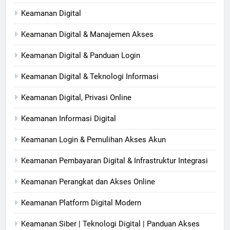
Keamanan Digital
Keamanan Digital & Manajemen Akses
Keamanan Digital & Panduan Login
Keamanan Digital & Teknologi Informasi
Keamanan Digital, Privasi Online
Keamanan Informasi Digital
Keamanan Login & Pemulihan Akses Akun
Keamanan Pembayaran Digital & Infrastruktur Integrasi
Keamanan Perangkat dan Akses Online
Keamanan Platform Digital Modern
Keamanan Siber | Teknologi Digital | Panduan Akses