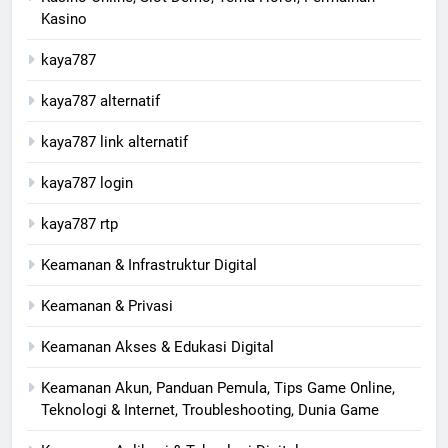
Kasino
kaya787
kaya787 alternatif
kaya787 link alternatif
kaya787 login
kaya787 rtp
Keamanan & Infrastruktur Digital
Keamanan & Privasi
Keamanan Akses & Edukasi Digital
Keamanan Akun, Panduan Pemula, Tips Game Online,
Teknologi & Internet, Troubleshooting, Dunia Game