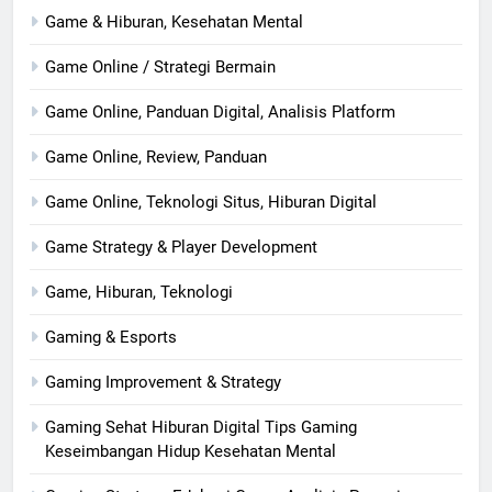
Game & Hiburan, Kesehatan Mental
Game Online / Strategi Bermain
Game Online, Panduan Digital, Analisis Platform
Game Online, Review, Panduan
Game Online, Teknologi Situs, Hiburan Digital
Game Strategy & Player Development
Game, Hiburan, Teknologi
Gaming & Esports
Gaming Improvement & Strategy
Gaming Sehat Hiburan Digital Tips Gaming
Keseimbangan Hidup Kesehatan Mental