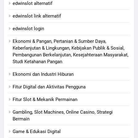
edwinslot alternatif
edwinslot link alternatif
edwinslot login
Ekonomi & Pangan, Pertanian & Sumber Daya,
Keberlanjutan & Lingkungan, Kebijakan Publik & Sosial,
Pembangunan Berkelanjutan, Kesejahteraan Masyarakat,
Studi Ketahanan Pangan
Ekonomi dan Industri Hiburan
Fitur Digital dan Aktivitas Pengguna
Fitur Slot & Mekanik Permainan
Gambling, Slot Machines, Online Casino, Strategi
Bermain
Game & Edukasi Digital