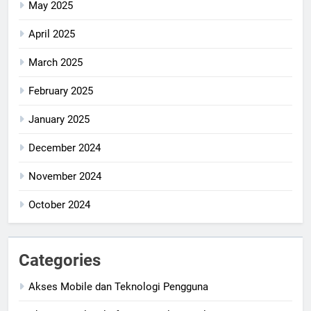
May 2025
April 2025
March 2025
February 2025
January 2025
December 2024
November 2024
October 2024
Categories
Akses Mobile dan Teknologi Pengguna