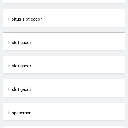
situs slot gacor
slot gacor
slot gacor
slot gacor
spaceman