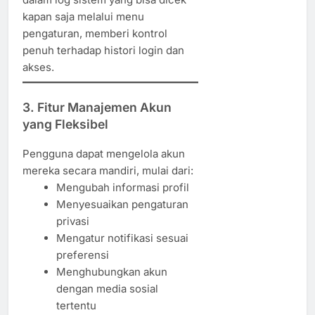
kapan saja melalui menu
pengaturan, memberi kontrol
penuh terhadap histori login dan
akses.
3.
Fitur Manajemen Akun
yang Fleksibel
Pengguna dapat mengelola akun
mereka secara mandiri, mulai dari:
Mengubah informasi profil
Menyesuaikan pengaturan
privasi
Mengatur notifikasi sesuai
preferensi
Menghubungkan akun
dengan media sosial
tertentu