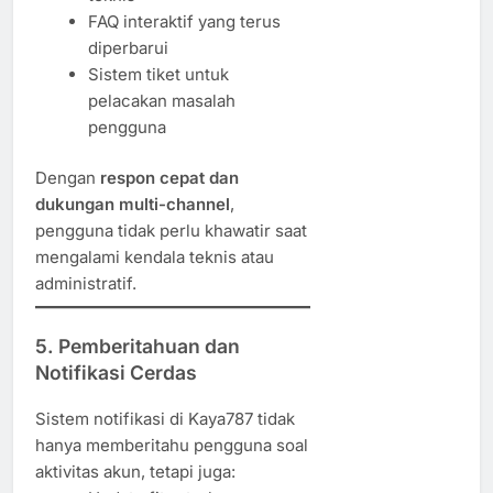
FAQ interaktif yang terus
diperbarui
Sistem tiket untuk
pelacakan masalah
pengguna
Dengan
respon cepat dan
dukungan multi-channel
,
pengguna tidak perlu khawatir saat
mengalami kendala teknis atau
administratif.
5.
Pemberitahuan dan
Notifikasi Cerdas
Sistem notifikasi di Kaya787 tidak
hanya memberitahu pengguna soal
aktivitas akun, tetapi juga: