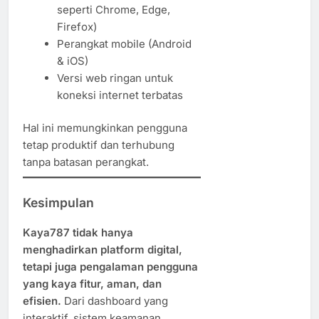
seperti Chrome, Edge,
Firefox)
Perangkat mobile (Android
& iOS)
Versi web ringan untuk
koneksi internet terbatas
Hal ini memungkinkan pengguna
tetap produktif dan terhubung
tanpa batasan perangkat.
Kesimpulan
Kaya787 tidak hanya
menghadirkan platform digital,
tetapi juga pengalaman pengguna
yang kaya fitur, aman, dan
efisien.
Dari dashboard yang
interaktif, sistem keamanan