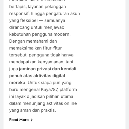
berlapis, layanan pelanggan
responsif, hingga pengaturan akun
yang fleksibel — semuanya
dirancang untuk menjawab
kebutuhan pengguna modern.
Dengan memahami dan
memaksimalkan fitur-fitur
tersebut, pengguna tidak hanya
mendapatkan kenyamanan, tapi
juga
jaminan privasi dan kendali
penuh atas aktivitas digital
mereka
. Untuk siapa pun yang
baru mengenal Kaya787, platform
ini layak dijadikan pilihan utama
dalam menunjang aktivitas online
yang aman dan praktis.
Read More