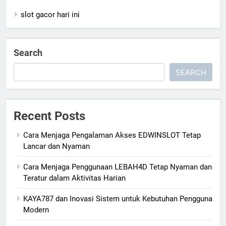
slot gacor hari ini
Search
SEARCH
Recent Posts
Cara Menjaga Pengalaman Akses EDWINSLOT Tetap
Lancar dan Nyaman
Cara Menjaga Penggunaan LEBAH4D Tetap Nyaman dan
Teratur dalam Aktivitas Harian
KAYA787 dan Inovasi Sistem untuk Kebutuhan Pengguna
Modern