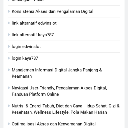
Konsistensi Akses dan Pengalaman Digital
link alternatif edwinslot
link alternatif kaya787
login edwinslot
login kaya787
Manajemen Informasi Digital Jangka Panjang &
Keamanan
Navigasi User-Friendly, Pengalaman Akses Digital,
Panduan Platform Online
Nutrisi & Energi Tubuh, Diet dan Gaya Hidup Sehat, Gizi &
Kesehatan, Wellness Lifestyle, Pola Makan Harian
Optimalisasi Akses dan Kenyamanan Digital