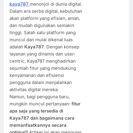
kaya787
menonjol di dunia digital.
Dalam era serba digital, kebutuhan
akan platform yang efisien, aman,
dan mudah digunakan semakin
tinggi. Salah satu platform yang
muncul dan mulai dikenal luas
adalah
Kaya787
. Dengan konsep
layanan yang dinamis dan user-
centric, Kaya787 menghadirkan
sejumlah fitur yang mendukung
kenyamanan dan efisiensi
pengguna dalam menjalankan
aktivitas digital mereka.
Namun, bagi pengguna baru,
mungkin muncul pertanyaan:
fitur
apa saja yang tersedia di
Kaya787 dan bagaimana cara
memanfaatkannya secara
optimal?
Artikel ini akan mengulas