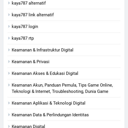
kaya787 alternatif
kaya787 link alternatif
kaya787 login
kaya787 rtp
Keamanan & Infrastruktur Digital
Keamanan & Privasi
Keamanan Akses & Edukasi Digital
Keamanan Akun, Panduan Pemula, Tips Game Online,
Teknologi & Internet, Troubleshooting, Dunia Game
Keamanan Aplikasi & Teknologi Digital
Keamanan Data & Perlindungan Identitas
Keamanan Digital