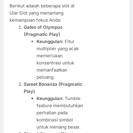
Berikut adalah beberapa slot di
Ular Slot yang menantang
kemampuan fokus Anda:
Gates of Olympus
(Pragmatic Play)
Keunggulan:
Fitur
multiplier yang acak
memerlukan
konsentrasi untuk
memanfaatkan
peluang.
Sweet Bonanza (Pragmatic
Play)
Keunggulan:
Tumble
feature membutuhkan
perhatian pada
kombinasi simbol
untuk menang besar.