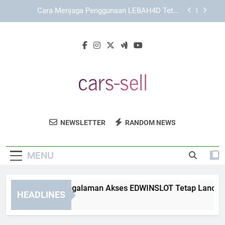
Skip
KAYA787 dan Inovasi Sistem untuk Kebutuhan
to
Pengguna Modern
content
Mengenal Karakteristik KAYA787 sebagai
Platform Digital Modern
Cara Menjaga Pengalaman Akses EDWINSLOT
Tetap Lancar dan Nyaman
Cara Menjaga Penggunaan LEBAH4D Tetap
Nyaman dan Teratur dalam Aktivitas Harian
KAYA787 dan Inovasi Sistem untuk Kebutuhan
Pengguna Modern
Cars Sell
Dapatkan Mobil Bekas Berkualitas Dengan
Mengenal Karakteristik KAYA787 sebagai
NEWSLETTER
RANDOM NEWS
Platform Digital Modern
Harga Terjangkau Di Cars Sell. Jual Beli
Mobil Dengan Mudah Dan Aman.
MENU
ra Menjaga Pengalaman Akses EDWINSLOT Tetap Lancar da
HEADLINES
Weeks Ago