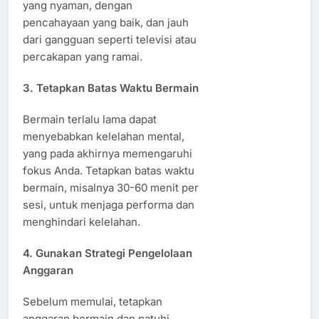
yang nyaman, dengan
pencahayaan yang baik, dan jauh
dari gangguan seperti televisi atau
percakapan yang ramai.
3. Tetapkan Batas Waktu Bermain
Bermain terlalu lama dapat
menyebabkan kelelahan mental,
yang pada akhirnya memengaruhi
fokus Anda. Tetapkan batas waktu
bermain, misalnya 30-60 menit per
sesi, untuk menjaga performa dan
menghindari kelelahan.
4. Gunakan Strategi Pengelolaan
Anggaran
Sebelum memulai, tetapkan
anggaran bermain dan patuhi