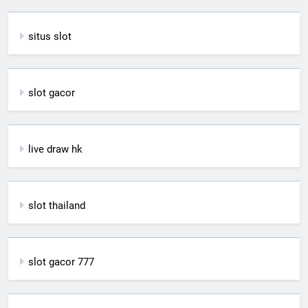
situs slot
slot gacor
live draw hk
slot thailand
slot gacor 777