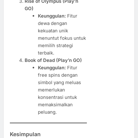
Rise of Olympus (Play’n
GO)
Keunggulan:
Fitur
dewa dengan
kekuatan unik
menuntut fokus untuk
memilih strategi
terbaik.
Book of Dead (Play’n GO)
Keunggulan:
Fitur
free spins dengan
simbol yang meluas
memerlukan
konsentrasi untuk
memaksimalkan
peluang.
Kesimpulan