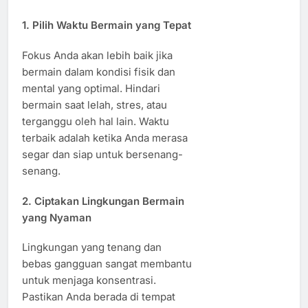
1. Pilih Waktu Bermain yang Tepat
Fokus Anda akan lebih baik jika
bermain dalam kondisi fisik dan
mental yang optimal. Hindari
bermain saat lelah, stres, atau
terganggu oleh hal lain. Waktu
terbaik adalah ketika Anda merasa
segar dan siap untuk bersenang-
senang.
2. Ciptakan Lingkungan Bermain
yang Nyaman
Lingkungan yang tenang dan
bebas gangguan sangat membantu
untuk menjaga konsentrasi.
Pastikan Anda berada di tempat