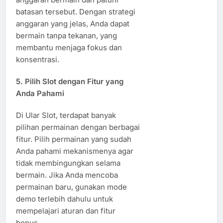
batasan tersebut. Dengan strategi
anggaran yang jelas, Anda dapat
bermain tanpa tekanan, yang
membantu menjaga fokus dan
konsentrasi.
5. Pilih Slot dengan Fitur yang
Anda Pahami
Di Ular Slot, terdapat banyak
pilihan permainan dengan berbagai
fitur. Pilih permainan yang sudah
Anda pahami mekanismenya agar
tidak membingungkan selama
bermain. Jika Anda mencoba
permainan baru, gunakan mode
demo terlebih dahulu untuk
mempelajari aturan dan fitur
bonus.