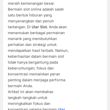
meraih kemenangan besar.
Bermain slot online adalah salah
satu bentuk hiburan yang
menyenangkan dan penuh
tantangan. Di
Ular Slot
, Anda akan
menemukan berbagai permainan
menarik yang membutuhkan
perhatian dan strategi untuk
mendapatkan hasil terbaik. Namun,
keberhasilan dalam bermain slot
tidak hanya bergantung pada
keberuntungan; fokus dan
konsentrasi memainkan peran
penting dalam menjaga performa
bermain Anda.
Artikel ini akan membahas
langkah-langkah untuk
meningkatkan fokus dan
konsentrasi selama bermain
Ular