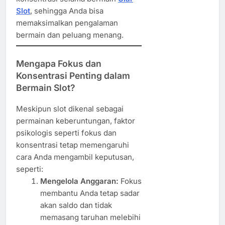
Slot
, sehingga Anda bisa
memaksimalkan pengalaman
bermain dan peluang menang.
Mengapa Fokus dan
Konsentrasi Penting dalam
Bermain Slot?
Meskipun slot dikenal sebagai
permainan keberuntungan, faktor
psikologis seperti fokus dan
konsentrasi tetap memengaruhi
cara Anda mengambil keputusan,
seperti:
Mengelola Anggaran:
Fokus
membantu Anda tetap sadar
akan saldo dan tidak
memasang taruhan melebihi