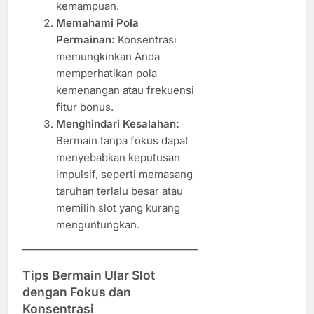
kemampuan.
Memahami Pola
Permainan:
Konsentrasi
memungkinkan Anda
memperhatikan pola
kemenangan atau frekuensi
fitur bonus.
Menghindari Kesalahan:
Bermain tanpa fokus dapat
menyebabkan keputusan
impulsif, seperti memasang
taruhan terlalu besar atau
memilih slot yang kurang
menguntungkan.
Tips Bermain Ular Slot
dengan Fokus dan
Konsentrasi