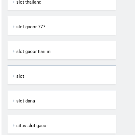
slot thailand
slot gacor 777
slot gacor hari ini
slot
slot dana
situs slot gacor