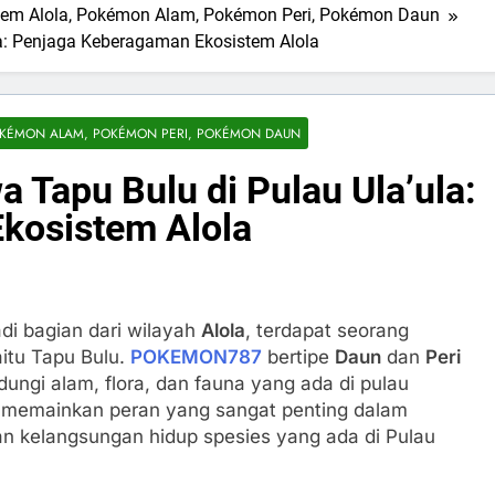
stem Alola, Pokémon Alam, Pokémon Peri, Pokémon Daun
a: Penjaga Keberagaman Ekosistem Alola
POKÉMON ALAM, POKÉMON PERI, POKÉMON DAUN
 Tapu Bulu di Pulau Ula’ula:
kosistem Alola
adi bagian dari wilayah
Alola
, terdapat seorang
aitu Tapu Bulu.
POKEMON787
bertipe
Daun
dan
Peri
ungi alam, flora, dan fauna yang ada di pulau
u memainkan peran yang sangat penting dalam
 kelangsungan hidup spesies yang ada di Pulau