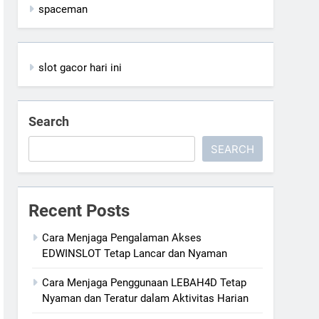
spaceman
slot gacor hari ini
Search
SEARCH
Recent Posts
Cara Menjaga Pengalaman Akses
EDWINSLOT Tetap Lancar dan Nyaman
Cara Menjaga Penggunaan LEBAH4D Tetap
Nyaman dan Teratur dalam Aktivitas Harian