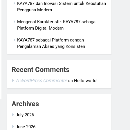
KAYA787 dan Inovasi Sistem untuk Kebutuhan
Pengguna Modern
Mengenal Karakteristik KAYA787 sebagai
Platform Digital Modern
KAYA787 sebagai Platform dengan
Pengalaman Akses yang Konsisten
Recent Comments
A WordPress Commenter
on
Hello world!
Archives
July 2026
June 2026