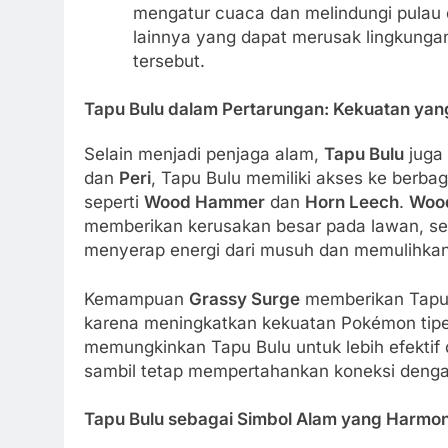
mengatur cuaca dan melindungi pulau d
lainnya yang dapat merusak lingkung
tersebut.
Tapu Bulu dalam Pertarungan: Kekuatan ya
Selain menjadi penjaga alam,
Tapu Bulu
juga
dan
Peri
, Tapu Bulu memiliki akses ke berb
seperti
Wood Hammer
dan
Horn Leech
.
Woo
memberikan kerusakan besar pada lawan, s
menyerap energi dari musuh dan memulihka
Kemampuan
Grassy Surge
memberikan Tapu 
karena meningkatkan kekuatan Pokémon tip
memungkinkan Tapu Bulu untuk lebih efektif
sambil tetap mempertahankan koneksi denga
Tapu Bulu sebagai Simbol Alam yang Harmon