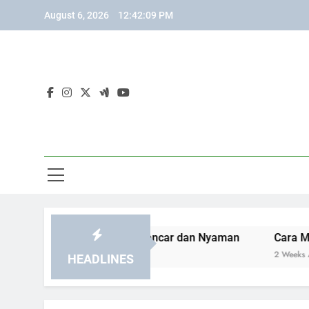
Skip
August 6, 2026
12:42:10 PM
to
content
Car
Dapatkan 
WINSLOT Tetap Lancar dan Nyaman
Cara Menjaga Peng
2 Weeks Ago
HEADLINES