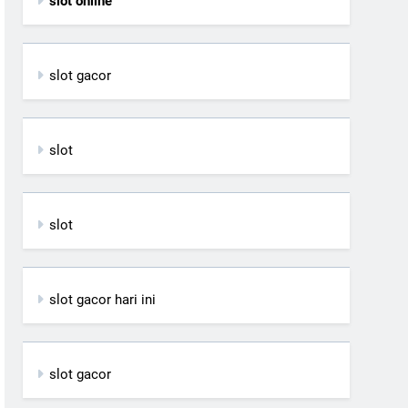
slot online
slot gacor
slot
slot
slot gacor hari ini
slot gacor