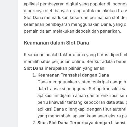
aplikasi pembayaran digital yang populer di Indone
dipercaya oleh banyak orang untuk melakukan tran
Slot Dana memadukan keseruan permainan slot d
keamanan pembayaran menggunakan Dana, yang 
pemain dalam melakukan deposit dan penarikan.
Keamanan dalam Slot Dana
Keamanan adalah faktor utama yang harus diperti
memilih situs perjudian online. Berikut adalah be
Slot Dana
merupakan pilihan yang aman:
Keamanan Transaksi dengan Dana
Dana menggunakan sistem enkripsi canggih 
data transaksi pengguna. Setiap transaksi ya
aplikasi ini dijamin aman dan terenkripsi, se
perlu khawatir tentang kebocoran data atau p
aplikasi Dana dilengkapi dengan fitur autenti
yang menambah lapisan keamanan ekstra pa
Situs Slot Dana Terpercaya dengan Lisensi