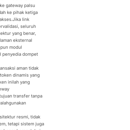
 ke gateway palsu
ah ke pihak ketiga
akses.Jika link
rvalidasi, seluruh
tektur yang benar,
laman eksternal
aupun modul
ol penyedia dompet
ansaksi aman tidak
token dinamis yang
ken inilah yang
teway
ujuan transfer tanpa
yalahgunakan
itektur resmi, tidak
m, tetapi sistem juga