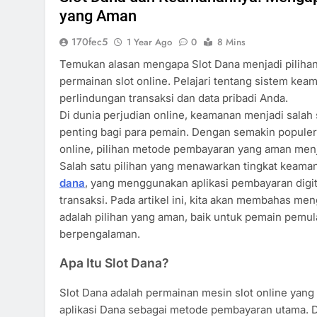
yang Aman
170fec5
1 Year Ago
0
8 Mins
Temukan alasan mengapa Slot Dana menjadi piliha
permainan slot online. Pelajari tentang sistem ke
perlindungan transaksi dan data pribadi Anda.
Di dunia perjudian online, keamanan menjadi salah 
penting bagi para pemain. Dengan semakin populer
online, pilihan metode pembayaran yang aman menj
Salah satu pilihan yang menawarkan tingkat keaman
dana
, yang menggunakan aplikasi pembayaran digi
transaksi. Pada artikel ini, kita akan membahas me
adalah pilihan yang aman, baik untuk pemain pem
berpengalaman.
Apa Itu Slot Dana?
Slot Dana adalah permainan mesin slot online ya
aplikasi Dana sebagai metode pembayaran utama. D