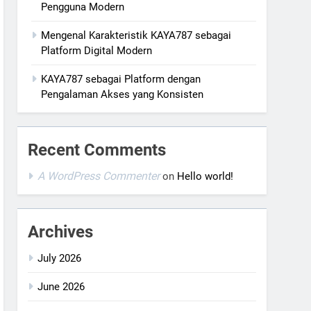
Pengguna Modern
Mengenal Karakteristik KAYA787 sebagai
Platform Digital Modern
KAYA787 sebagai Platform dengan
Pengalaman Akses yang Konsisten
Recent Comments
A WordPress Commenter
on
Hello world!
Archives
July 2026
June 2026