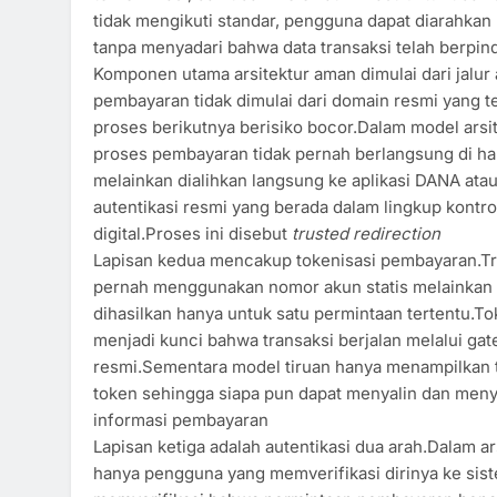
tidak mengikuti standar, pengguna dapat diarahkan
tanpa menyadari bahwa data transaksi telah berpind
Komponen utama arsitektur aman dimulai dari jalur 
pembayaran tidak dimulai dari domain resmi yang te
proses berikutnya berisiko bocor.Dalam model arsi
proses pembayaran tidak pernah berlangsung di ha
melainkan dialihkan langsung ke aplikasi DANA at
autentikasi resmi yang berada dalam lingkup kontr
digital.Proses ini disebut
trusted redirection
Lapisan kedua mencakup tokenisasi pembayaran.Tr
pernah menggunakan nomor akun statis melainkan 
dihasilkan hanya untuk satu permintaan tertentu.To
menjadi kunci bahwa transaksi berjalan melalui ga
resmi.Sementara model tiruan hanya menampilkan t
token sehingga siapa pun dapat menyalin dan men
informasi pembayaran
Lapisan ketiga adalah autentikasi dua arah.Dalam ars
hanya pengguna yang memverifikasi dirinya ke siste