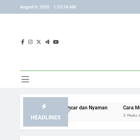
Skip
August 6, 2026
1:23:35 AM
to
content
Car
Dapatkan 
WINSLOT Tetap Lancar dan Nyaman
Cara Menjaga Pengg
2 Weeks Ago
HEADLINES