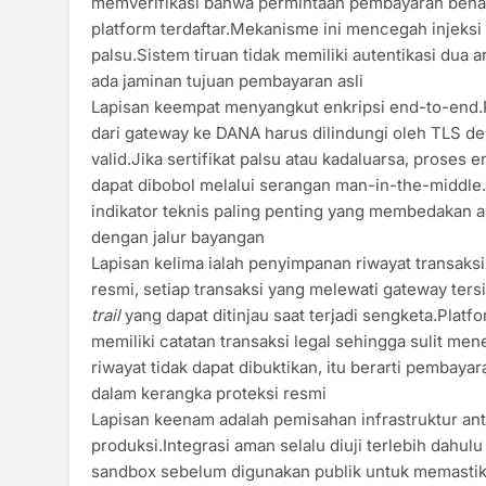
memverifikasi bahwa permintaan pembayaran benar
platform terdaftar.Mekanisme ini mencegah injeksi 
palsu.Sistem tiruan tidak memiliki autentikasi dua a
ada jaminan tujuan pembayaran asli
Lapisan keempat menyangkut enkripsi end-to-end.
dari gateway ke DANA harus dilindungi oleh TLS den
valid.Jika sertifikat palsu atau kadaluarsa, proses e
dapat dibobol melalui serangan man-in-the-middle.I
indikator teknis paling penting yang membedakan a
dengan jalur bayangan
Lapisan kelima ialah penyimpanan riwayat transaksi
resmi, setiap transaksi yang melewati gateway ter
trail
yang dapat ditinjau saat terjadi sengketa.Platfo
memiliki catatan transaksi legal sehingga sulit mene
riwayat tidak dapat dibuktikan, itu berarti pembayar
dalam kerangka proteksi resmi
Lapisan keenam adalah pemisahan infrastruktur an
produksi.Integrasi aman selalu diuji terlebih dahul
sandbox sebelum digunakan publik untuk memastika