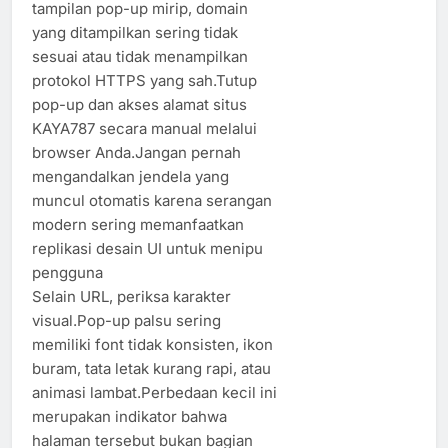
tampilan pop-up mirip, domain
yang ditampilkan sering tidak
sesuai atau tidak menampilkan
protokol HTTPS yang sah.Tutup
pop-up dan akses alamat situs
KAYA787 secara manual melalui
browser Anda.Jangan pernah
mengandalkan jendela yang
muncul otomatis karena serangan
modern sering memanfaatkan
replikasi desain UI untuk menipu
pengguna
Selain URL, periksa karakter
visual.Pop-up palsu sering
memiliki font tidak konsisten, ikon
buram, tata letak kurang rapi, atau
animasi lambat.Perbedaan kecil ini
merupakan indikator bahwa
halaman tersebut bukan bagian