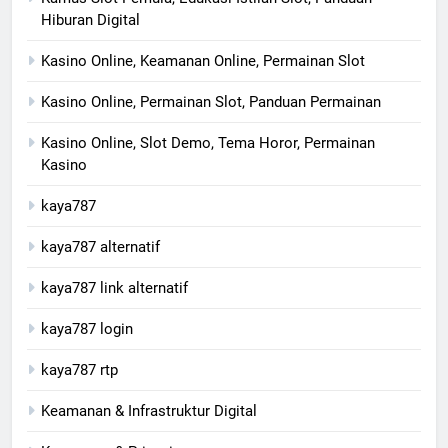
Hiburan Digital
Kasino Online, Keamanan Online, Permainan Slot
Kasino Online, Permainan Slot, Panduan Permainan
Kasino Online, Slot Demo, Tema Horor, Permainan
Kasino
kaya787
kaya787 alternatif
kaya787 link alternatif
kaya787 login
kaya787 rtp
Keamanan & Infrastruktur Digital