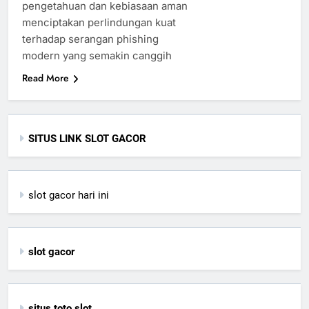
pengetahuan dan kebiasaan aman
menciptakan perlindungan kuat
terhadap serangan phishing
modern yang semakin canggih
Read More
SITUS LINK SLOT GACOR
slot gacor hari ini
slot gacor
situs toto slot