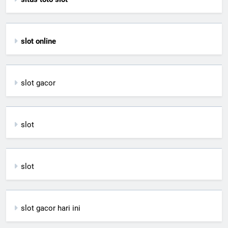
slot online
slot gacor
slot
slot
slot gacor hari ini