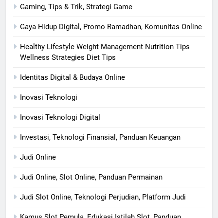
Gaming, Tips & Trik, Strategi Game
Gaya Hidup Digital, Promo Ramadhan, Komunitas Online
Healthy Lifestyle Weight Management Nutrition Tips
Wellness Strategies Diet Tips
Identitas Digital & Budaya Online
Inovasi Teknologi
Inovasi Teknologi Digital
Investasi, Teknologi Finansial, Panduan Keuangan
Judi Online
Judi Online, Slot Online, Panduan Permainan
Judi Slot Online, Teknologi Perjudian, Platform Judi
Kamus Slot Pemula, Edukasi Istilah Slot, Panduan