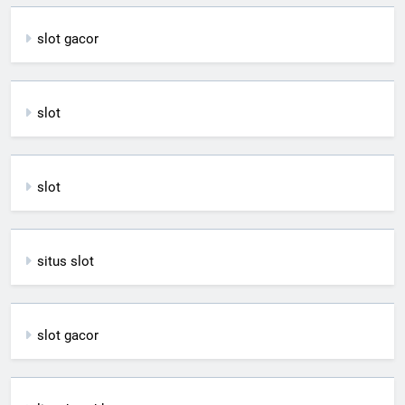
slot gacor
slot
slot
situs slot
slot gacor