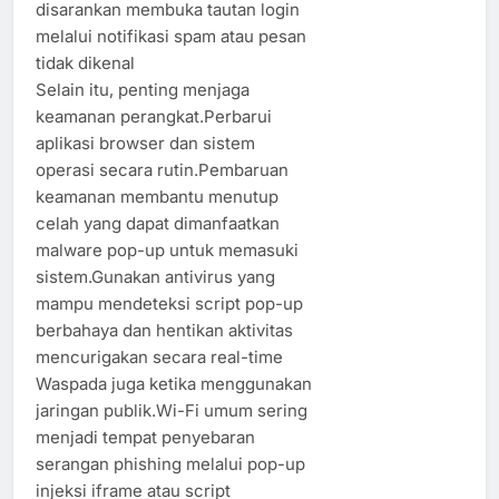
disarankan membuka tautan login
melalui notifikasi spam atau pesan
tidak dikenal
Selain itu, penting menjaga
keamanan perangkat.Perbarui
aplikasi browser dan sistem
operasi secara rutin.Pembaruan
keamanan membantu menutup
celah yang dapat dimanfaatkan
malware pop-up untuk memasuki
sistem.Gunakan antivirus yang
mampu mendeteksi script pop-up
berbahaya dan hentikan aktivitas
mencurigakan secara real-time
Waspada juga ketika menggunakan
jaringan publik.Wi-Fi umum sering
menjadi tempat penyebaran
serangan phishing melalui pop-up
injeksi iframe atau script