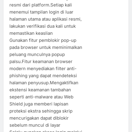
resmi dari platform.Setiap kali
menemui tampilan login di luar
halaman utama atau aplikasi resmi,
lakukan verifikasi dua kali untuk
memastikan keaslian
Gunakan fitur pemblokir pop-up
pada browser untuk meminimalkan
peluang munculnya popup
palsu.Fitur keamanan browser
modern menyediakan filter anti-
phishing yang dapat mendeteksi
halaman penyusup.Mengaktifkan
ekstensi keamanan tambahan
seperti anti-malware atau Web
Shield juga memberi lapisan
proteksi ekstra sehingga skrip
mencurigakan dapat diblokir
sebelum muncul di layar