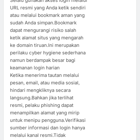
Selalu gunakan akses login melalui
URL resmi yang Anda ketik sendiri
atau melalui bookmark aman yang
sudah Anda simpan.Bookmark
dapat mengurangi risiko salah
ketik alamat situs yang mengarah
ke domain tiruan.Ini merupakan
perilaku cyber hygiene sederhana
namun berdampak besar bagi
keamanan login harian
Ketika menerima tautan melalui
pesan, email, atau media sosial,
hindari mengkliknya secara
langsung.Bahkan jika terlihat
resmi, pelaku phishing dapat
menampilkan alamat yang mirip
untuk menipu pengguna.Verifikasi
sumber informasi dan login hanya
melalui kanal resmi.Tidak