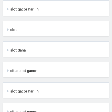
slot gacor hari ini
slot
slot dana
situs slot gacor
slot gacor hari ini
situs slot gacor