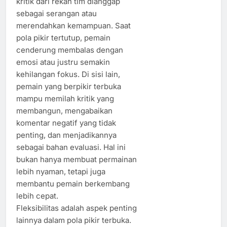
kritik dari rekan tim dianggap
sebagai serangan atau
merendahkan kemampuan. Saat
pola pikir tertutup, pemain
cenderung membalas dengan
emosi atau justru semakin
kehilangan fokus. Di sisi lain,
pemain yang berpikir terbuka
mampu memilah kritik yang
membangun, mengabaikan
komentar negatif yang tidak
penting, dan menjadikannya
sebagai bahan evaluasi. Hal ini
bukan hanya membuat permainan
lebih nyaman, tetapi juga
membantu pemain berkembang
lebih cepat.
Fleksibilitas adalah aspek penting
lainnya dalam pola pikir terbuka.