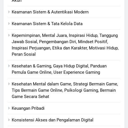
Akun
Keamanan Sistem & Autentikasi Modern
Keamanan Sistem & Tata Kelola Data
Kepemimpinan, Mental Juara, Inspirasi Hidup, Tanggung
Jawab Sosial, Pengembangan Diri, Mindset Positif,
Inspirasi Perjuangan, Etika dan Karakter, Motivasi Hidup,
Peran Sosial
Kesehatan & Gaming, Gaya Hidup Digital, Panduan
Pemula Game Online, User Experience Gaming
Kesehatan Mental dalam Game, Strategi Bermain Game,
Tips Bermain Game Online, Psikologi Gaming, Bermain
Game Secara Sehat
Keuangan Pribadi
Konsistensi Akses dan Pengalaman Digital