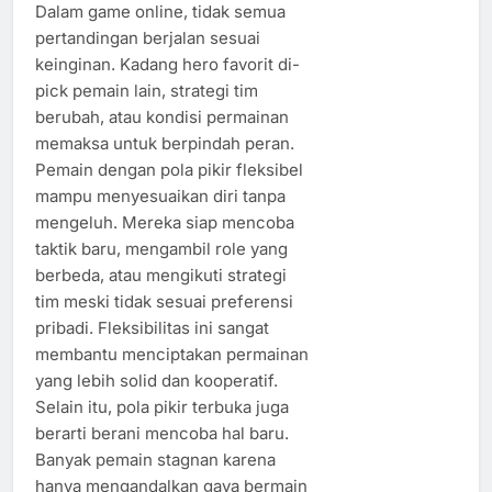
Dalam game online, tidak semua
pertandingan berjalan sesuai
keinginan. Kadang hero favorit di-
pick pemain lain, strategi tim
berubah, atau kondisi permainan
memaksa untuk berpindah peran.
Pemain dengan pola pikir fleksibel
mampu menyesuaikan diri tanpa
mengeluh. Mereka siap mencoba
taktik baru, mengambil role yang
berbeda, atau mengikuti strategi
tim meski tidak sesuai preferensi
pribadi. Fleksibilitas ini sangat
membantu menciptakan permainan
yang lebih solid dan kooperatif.
Selain itu, pola pikir terbuka juga
berarti berani mencoba hal baru.
Banyak pemain stagnan karena
hanya mengandalkan gaya bermain