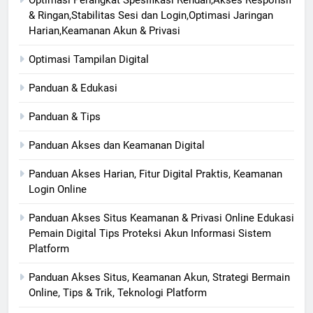
Optimasi Perangkat Spesifikasi Rendah,Akses Responsif
& Ringan,Stabilitas Sesi dan Login,Optimasi Jaringan
Harian,Keamanan Akun & Privasi
Optimasi Tampilan Digital
Panduan & Edukasi
Panduan & Tips
Panduan Akses dan Keamanan Digital
Panduan Akses Harian, Fitur Digital Praktis, Keamanan
Login Online
Panduan Akses Situs Keamanan & Privasi Online Edukasi
Pemain Digital Tips Proteksi Akun Informasi Sistem
Platform
Panduan Akses Situs, Keamanan Akun, Strategi Bermain
Online, Tips & Trik, Teknologi Platform