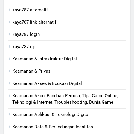
kaya787 alternatif
kaya787 link alternatif
kaya787 login
kaya787 rtp
Keamanan & Infrastruktur Digital
Keamanan & Privasi
Keamanan Akses & Edukasi Digital
Keamanan Akun, Panduan Pemula, Tips Game Online,
Teknologi & Internet, Troubleshooting, Dunia Game
Keamanan Aplikasi & Teknologi Digital
Keamanan Data & Perlindungan Identitas