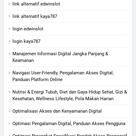
link alternatif edwinslot
link alternatif kaya787
login edwinslot
login kaya787
Manajemen Informasi Digital Jangka Panjang &
Keamanan
Navigasi User-Friendly, Pengalaman Akses Digital,
Panduan Platform Online
Nutrisi & Energi Tubuh, Diet dan Gaya Hidup Sehat, Gizi &
Kesehatan, Wellness Lifestyle, Pola Makan Harian
Optimalisasi Akses dan Kenyamanan Digital
Optimasi Pengalaman Digital, Panduan Akses Pengguna