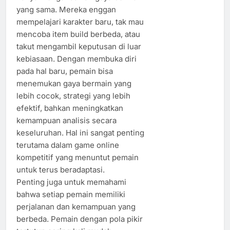
yang sama. Mereka enggan
mempelajari karakter baru, tak mau
mencoba item build berbeda, atau
takut mengambil keputusan di luar
kebiasaan. Dengan membuka diri
pada hal baru, pemain bisa
menemukan gaya bermain yang
lebih cocok, strategi yang lebih
efektif, bahkan meningkatkan
kemampuan analisis secara
keseluruhan. Hal ini sangat penting
terutama dalam game online
kompetitif yang menuntut pemain
untuk terus beradaptasi.
Penting juga untuk memahami
bahwa setiap pemain memiliki
perjalanan dan kemampuan yang
berbeda. Pemain dengan pola pikir