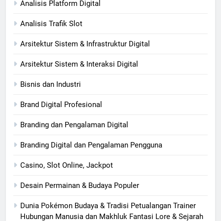
Analisis Platform Digital
Analisis Trafik Slot
Arsitektur Sistem & Infrastruktur Digital
Arsitektur Sistem & Interaksi Digital
Bisnis dan Industri
Brand Digital Profesional
Branding dan Pengalaman Digital
Branding Digital dan Pengalaman Pengguna
Casino, Slot Online, Jackpot
Desain Permainan & Budaya Populer
Dunia Pokémon Budaya & Tradisi Petualangan Trainer
Hubungan Manusia dan Makhluk Fantasi Lore & Sejarah