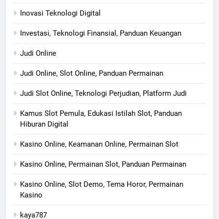
Inovasi Teknologi Digital
Investasi, Teknologi Finansial, Panduan Keuangan
Judi Online
Judi Online, Slot Online, Panduan Permainan
Judi Slot Online, Teknologi Perjudian, Platform Judi
Kamus Slot Pemula, Edukasi Istilah Slot, Panduan
Hiburan Digital
Kasino Online, Keamanan Online, Permainan Slot
Kasino Online, Permainan Slot, Panduan Permainan
Kasino Online, Slot Demo, Tema Horor, Permainan
Kasino
kaya787