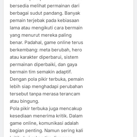
bersedia melihat permainan dari
berbagai sudut pandang. Banyak
pemain terjebak pada kebiasaan
lama atau mengikuti cara bermain
yang menurut mereka paling
benar. Padahal, game online terus
berkembang: meta berubah, hero
atau karakter diperbarui, sistem
permainan diperbaiki, dan gaya
bermain tim semakin adaptif.
Dengan pola pikir terbuka, pemain
lebih siap menghadapi perubahan
tersebut tanpa merasa terancam
atau bingung.
Pola pikir terbuka juga mencakup
kesediaan menerima kritik. Dalam
game online, komunikasi adalah
bagian penting. Namun sering kali