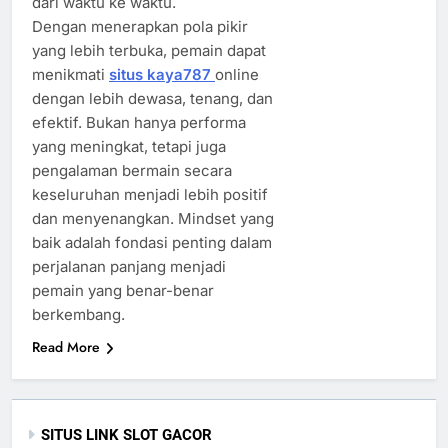
dari waktu ke waktu.
Dengan menerapkan pola pikir
yang lebih terbuka, pemain dapat
menikmati
situs kaya787
online
dengan lebih dewasa, tenang, dan
efektif. Bukan hanya performa
yang meningkat, tetapi juga
pengalaman bermain secara
keseluruhan menjadi lebih positif
dan menyenangkan. Mindset yang
baik adalah fondasi penting dalam
perjalanan panjang menjadi
pemain yang benar-benar
berkembang.
Read More
SITUS LINK SLOT GACOR