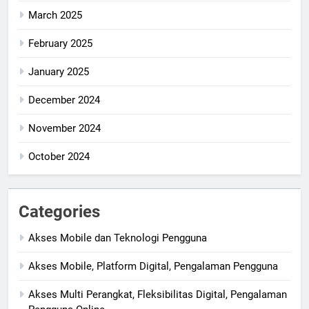
March 2025
February 2025
January 2025
December 2024
November 2024
October 2024
Categories
Akses Mobile dan Teknologi Pengguna
Akses Mobile, Platform Digital, Pengalaman Pengguna
Akses Multi Perangkat, Fleksibilitas Digital, Pengalaman