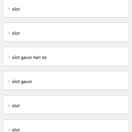
slot
slot
slot gacor hari ini
slot gacor
slot
slot