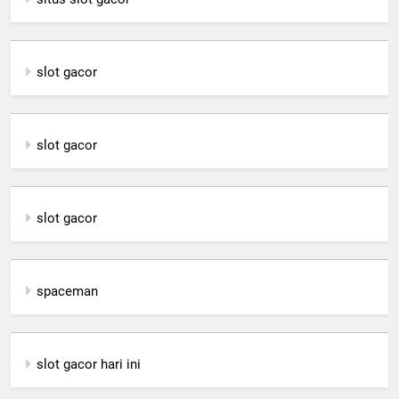
slot gacor
slot gacor
slot gacor
spaceman
slot gacor hari ini