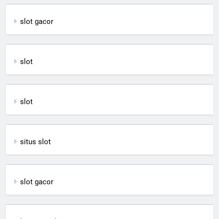
slot gacor
slot
slot
situs slot
slot gacor