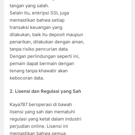
tangan yang salah.
Selain itu, enkripsi SSL juga
memastikan bahwa setiap
transaksi keuangan yang
dilakukan, baik itu deposit maupun
penarikan, dilakukan dengan aman,
tanpa risiko pencurian data.
Dengan perlindungan seperti ini,
pemain dapat bermain dengan
tenang tanpa khawatir akan
kebocoran data.
2.
Lisensi dan Regulasi yang Sah
Kaya787 beroperasi di bawah
lisensi yang sah dan mematuhi
regulasi yang ketat dalam industri
perjudian online. Lisensi ini
memastikan bahwa semua