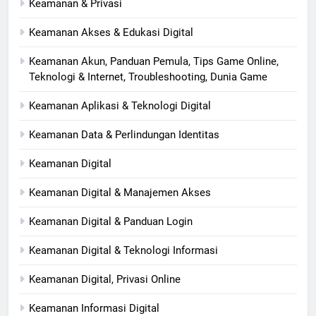
Keamanan & Privasi
Keamanan Akses & Edukasi Digital
Keamanan Akun, Panduan Pemula, Tips Game Online,
Teknologi & Internet, Troubleshooting, Dunia Game
Keamanan Aplikasi & Teknologi Digital
Keamanan Data & Perlindungan Identitas
Keamanan Digital
Keamanan Digital & Manajemen Akses
Keamanan Digital & Panduan Login
Keamanan Digital & Teknologi Informasi
Keamanan Digital, Privasi Online
Keamanan Informasi Digital