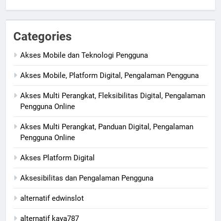
Categories
Akses Mobile dan Teknologi Pengguna
Akses Mobile, Platform Digital, Pengalaman Pengguna
Akses Multi Perangkat, Fleksibilitas Digital, Pengalaman
Pengguna Online
Akses Multi Perangkat, Panduan Digital, Pengalaman
Pengguna Online
Akses Platform Digital
Aksesibilitas dan Pengalaman Pengguna
alternatif edwinslot
alternatif kaya787