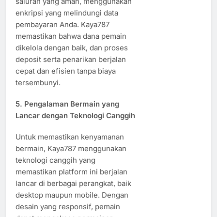
saluran yang aman, menggunakan
enkripsi yang melindungi data
pembayaran Anda. Kaya787
memastikan bahwa dana pemain
dikelola dengan baik, dan proses
deposit serta penarikan berjalan
cepat dan efisien tanpa biaya
tersembunyi.
5.
Pengalaman Bermain yang
Lancar dengan Teknologi Canggih
Untuk memastikan kenyamanan
bermain, Kaya787 menggunakan
teknologi canggih yang
memastikan platform ini berjalan
lancar di berbagai perangkat, baik
desktop maupun mobile. Dengan
desain yang responsif, pemain