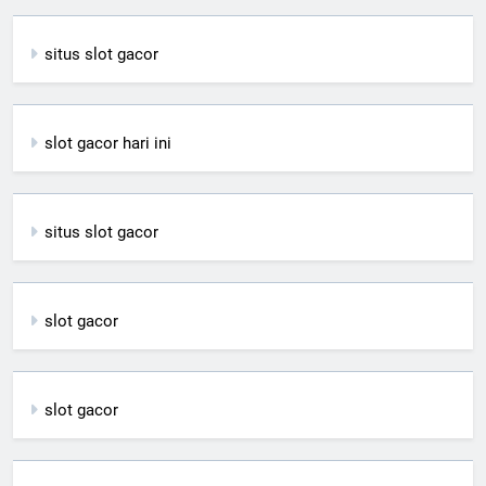
situs slot gacor
slot gacor hari ini
situs slot gacor
slot gacor
slot gacor