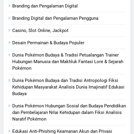
Branding dan Pengalaman Digital
Branding Digital dan Pengalaman Pengguna
Casino, Slot Online, Jackpot
Desain Permainan & Budaya Populer
Dunia Pokémon Budaya & Tradisi Petualangan Trainer
Hubungan Manusia dan Makhluk Fantasi Lore & Sejarah
Pokémon
Dunia Pokémon Budaya dan Tradisi Antropologi Fiksi
Kehidupan Masyarakat Analisis Dunia Imajinatif Edukasi
Budaya
Dunia Pokémon Hubungan Sosial dan Budaya Pendidikan
dan Pembelajaran Nilai Kehidupan dalam Fiksi Analisis
Naratif Pokémon
Edukasi Anti-Phishing Keamanan Akun dan Privasi