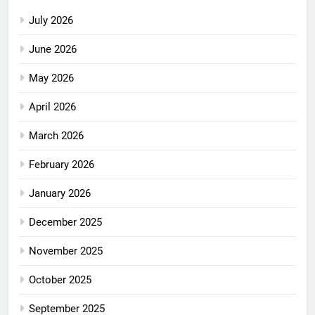
July 2026
June 2026
May 2026
April 2026
March 2026
February 2026
January 2026
December 2025
November 2025
October 2025
September 2025