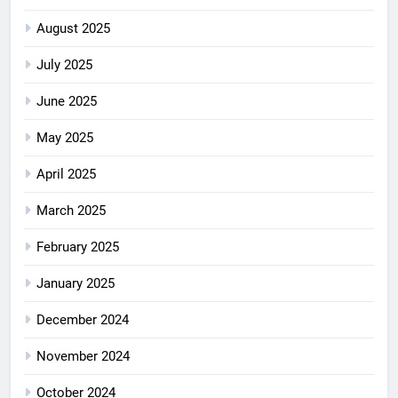
August 2025
July 2025
June 2025
May 2025
April 2025
March 2025
February 2025
January 2025
December 2024
November 2024
October 2024