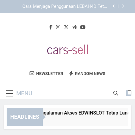
Skip
KAYA787 dan Inovasi Sistem untuk Kebutuhan
to
Pengguna Modern
content
Mengenal Karakteristik KAYA787 sebagai
Platform Digital Modern
Cara Menjaga Pengalaman Akses EDWINSLOT
Tetap Lancar dan Nyaman
Cara Menjaga Penggunaan LEBAH4D Tetap
Nyaman dan Teratur dalam Aktivitas Harian
KAYA787 dan Inovasi Sistem untuk Kebutuhan
Pengguna Modern
Cars Sell
Dapatkan Mobil Bekas Berkualitas Dengan
Mengenal Karakteristik KAYA787 sebagai
NEWSLETTER
RANDOM NEWS
Platform Digital Modern
Harga Terjangkau Di Cars Sell. Jual Beli
Mobil Dengan Mudah Dan Aman.
MENU
ara Menjaga Pengalaman Akses EDWINSLOT Tetap Lancar da
HEADLINES
Weeks Ago