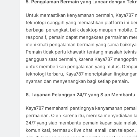
5.
Pengalaman Bermain yang Lancar dengan Tekn
Untuk memastikan kenyamanan bermain, Kaya787
teknologi canggih yang memastikan platform ini ber
berbagai perangkat, baik desktop maupun mobile. 
responsif, pemain dapat mengakses permainan me
menikmati pengalaman bermain yang sama baiknya 
Pemain tidak perlu khawatir tentang masalah teknis 
gangguan saat bermain, karena Kaya787 mengopti
untuk memberikan pengalaman yang mulus. Deng
teknologi terbaru, Kaya787 menciptakan lingkunga
nyaman dan menyenangkan bagi setiap pemain.
6.
Layanan Pelanggan 24/7 yang Siap Membantu
Kaya787 memahami pentingnya kenyamanan pemain
permainan. Oleh karena itu, mereka menyediakan l
24/7 yang siap membantu pemain kapan saja melalu
komunikasi, termasuk live chat, email, dan telepon.