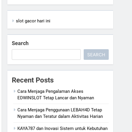
slot gacor hari ini
Search
SEARCH
Recent Posts
Cara Menjaga Pengalaman Akses
EDWINSLOT Tetap Lancar dan Nyaman
Cara Menjaga Penggunaan LEBAH4D Tetap
Nyaman dan Teratur dalam Aktivitas Harian
KAYA787 dan Inovasi Sistem untuk Kebutuhan