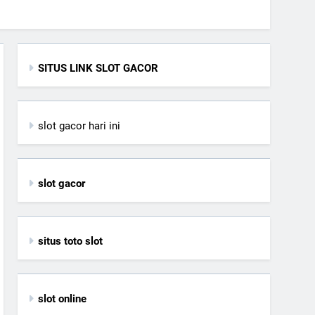
SITUS LINK SLOT GACOR
slot gacor hari ini
slot gacor
situs toto slot
slot online