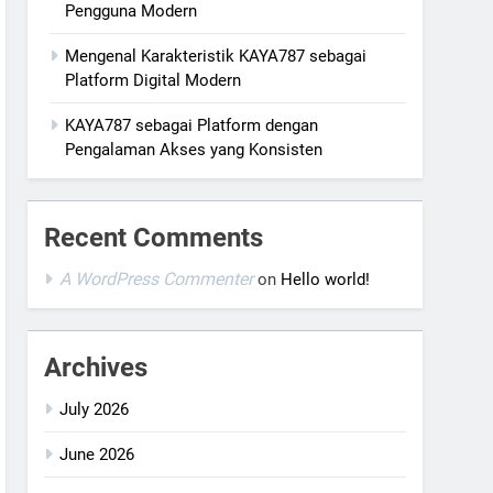
Pengguna Modern
Mengenal Karakteristik KAYA787 sebagai
Platform Digital Modern
KAYA787 sebagai Platform dengan
Pengalaman Akses yang Konsisten
Recent Comments
A WordPress Commenter
on
Hello world!
Archives
July 2026
June 2026