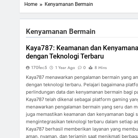
Home
Kenyamanan Bermain
Kenyamanan Bermain
Kaya787: Keamanan dan Kenyamana
dengan Teknologi Terbaru
170fec5
1 Year Ago
0
8 Mins
Kaya787 menawarkan pengalaman bermain yang a
dengan teknologi terbaru. Pelajari bagaimana platf
perlindungan data dan kenyamanan bermain bagi p
Kaya787 telah dikenal sebagai platform gaming yan
menawarkan pengalaman bermain yang seru dan me
juga memastikan keamanan dan kenyamanan bagi s
mengintegrasikan teknologi terbaru dalam setiap a
Kaya787 berhasil memberikan layanan yang membu
aman, nyaman, dan terjamin saat menikmati berbag