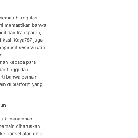
mematuhi regulasi
i ini memastikan bahwa
dil dan transparan,
ikasi. Kaya787 juga
ngaudit secara rutin
n.
inan kepada para
ar tinggi dan
arti bahwa pemain
in di platform yang
kun
untuk menambah
pemain diharuskan
ke ponsel atau email