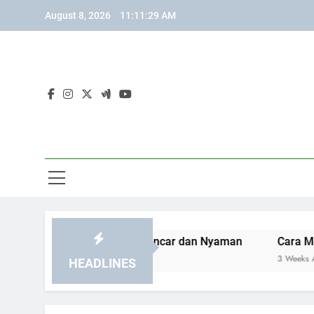
Skip
August 8, 2026
11:11:30 AM
to
content
Car
Dapatkan 
WINSLOT Tetap Lancar dan Nyaman
Cara Menjaga Peng
3 Weeks Ago
HEADLINES