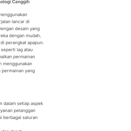
ologi Canggih
 menggunakan
jalan lancar di
Dengan desain yang
reka dengan mudah,
di perangkat apapun.
seperti lag atau
malkan permainan
an menggunakan
n permainan yang
 dalam setiap aspek
ayanan pelanggan
i berbagai saluran