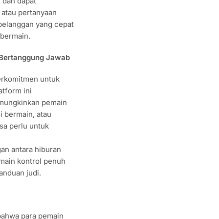
 dan dapat
 atau pertanyaan
 pelanggan yang cepat
 bermain.
n Bertanggung Jawab
erkomitmen untuk
tform ini
emungkinkan pemain
i bermain, atau
sa perlu untuk
an antara hiburan
main kontrol penuh
nduan judi.
bahwa para pemain