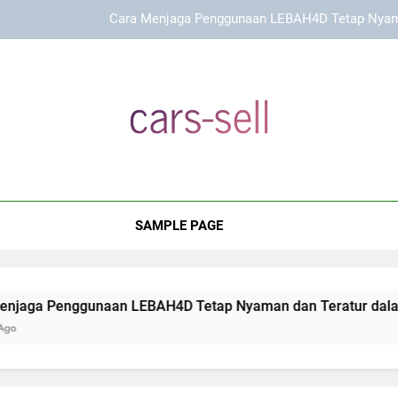
Cara Menjaga Penggunaan LEBAH4D Tetap Nyaman
KAYA787 dan Inovasi Sis
Mengenal Karakteristik KA
Cara Menjaga Pengalaman Akses
s Sell
Cara Menjaga Penggunaan LEBAH4D Tetap Nyaman
Mobil Bekas Berkualitas Dengan Harga Terjangkau Di Cars Sell
KAYA787 dan Inovasi Sis
SAMPLE PAGE
Mengenal Karakteristik KA
gunaan LEBAH4D Tetap Nyaman dan Teratur dalam Aktivitas 