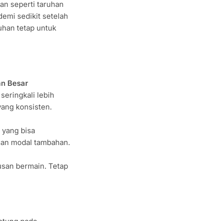
n seperti taruhan
demi sedikit setelah
uhan tetap untuk
n Besar
eringkali lebih
yang konsisten.
 yang bisa
gan modal tambahan.
usan bermain. Tetap