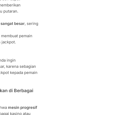
memberikan
u putaran.
 sangat besar
, sering
ah membuat pemain
jackpot.
nda ingin
sar, karena sebagian
ckpot kepada pemain
kan di Berbagai
ahwa
mesin progresif
bagai kasino atau