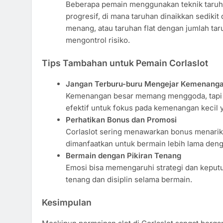
Beberapa pemain menggunakan teknik taruha
progresif, di mana taruhan dinaikkan sedikit 
menang, atau taruhan flat dengan jumlah tar
mengontrol risiko.
Tips Tambahan untuk Pemain Corlaslot
Jangan Terburu-buru Mengejar Kemenanga
Kemenangan besar memang menggoda, tapi s
efektif untuk fokus pada kemenangan kecil 
Perhatikan Bonus dan Promosi
Corlaslot sering menawarkan bonus menarik
dimanfaatkan untuk bermain lebih lama den
Bermain dengan Pikiran Tenang
Emosi bisa memengaruhi strategi dan keput
tenang dan disiplin selama bermain.
Kesimpulan