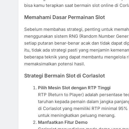
bisa kamu terapkan saat bermain slot online di Corla
Memahami Dasar Permainan Slot
Sebelum membahas strategi, penting untuk memah
menggunakan sistem RNG (Random Number Genera
setiap putaran benar-benar acak dan tidak dapat di
itu, tidak ada strategi pasti yang menjamin kemenan
beberapa teknik yang dapat membantu mengelola r
memaksimalkan potensi hasil.
Strategi Bermain Slot di Corlaslot
Pilih Mesin Slot dengan RTP Tinggi
RTP (Return to Player) adalah persentase te
taruhan kepada pemain dalam jangka panjang.
di Corlaslot yang memiliki RTP minimal 95% a
untuk meningkatkan peluang menang.
Manfaatkan Fitur Demo