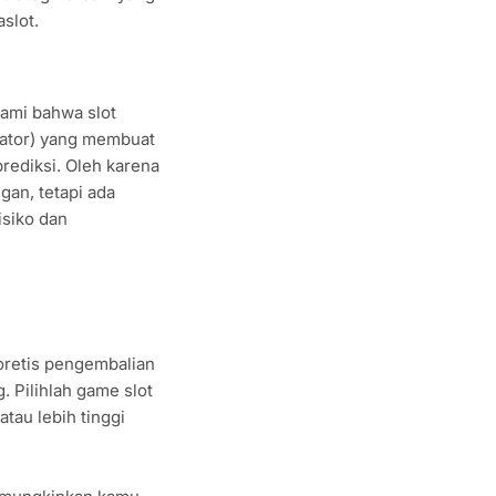
slot.
ami bahwa slot
tor) yang membuat
prediksi. Oleh karena
gan, tetapi ada
isiko dan
oretis pengembalian
 Pilihlah game slot
tau lebih tinggi