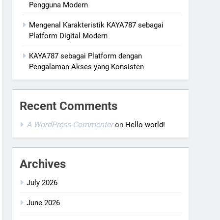
Pengguna Modern
Mengenal Karakteristik KAYA787 sebagai
Platform Digital Modern
KAYA787 sebagai Platform dengan
Pengalaman Akses yang Konsisten
Recent Comments
A WordPress Commenter
on
Hello world!
Archives
July 2026
June 2026