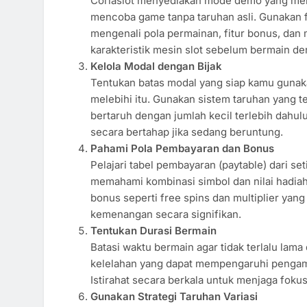
Corlaslot menyediakan mode demo yang m
mencoba game tanpa taruhan asli. Gunakan fi
mengenali pola permainan, fitur bonus, dan
karakteristik mesin slot sebelum bermain de
Kelola Modal dengan Bijak
Tentukan batas modal yang siap kamu gunak
melebihi itu. Gunakan sistem taruhan yang t
bertaruh dengan jumlah kecil terlebih dahul
secara bertahap jika sedang beruntung.
Pahami Pola Pembayaran dan Bonus
Pelajari tabel pembayaran (paytable) dari se
memahami kombinasi simbol dan nilai hadiah
bonus seperti free spins dan multiplier yan
kemenangan secara signifikan.
Tentukan Durasi Bermain
Batasi waktu bermain agar tidak terlalu lam
kelelahan yang dapat mempengaruhi pengam
Istirahat secara berkala untuk menjaga fokus
Gunakan Strategi Taruhan Variasi