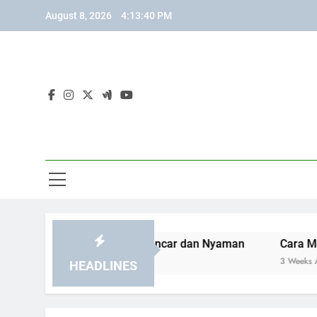
Skip
August 8, 2026
4:13:41 PM
to
content
Car
Dapatkan 
WINSLOT Tetap Lancar dan Nyaman
Cara Menjaga Peng
3 Weeks Ago
HEADLINES