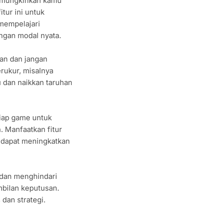
emungkinkan kamu
tur ini untuk
 mempelajari
ngan modal nyata.
an dan jangan
erukur, misalnya
u dan naikkan taruhan
tiap game untuk
. Manfaatkan fitur
g dapat meningkatkan
a dan menghindari
bilan keputusan.
 dan strategi.