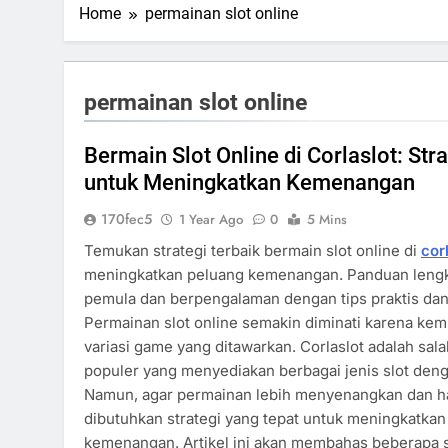
Home
permainan slot online
permainan slot online
Bermain Slot Online di Corlaslot: Stra
untuk Meningkatkan Kemenangan
170fec5
1 Year Ago
0
5 Mins
Temukan strategi terbaik bermain slot online di
cor
meningkatkan peluang kemenangan. Panduan leng
pemula dan berpengalaman dengan tips praktis dan
Permainan slot online semakin diminati karena ke
variasi game yang ditawarkan. Corlaslot adalah sala
populer yang menyediakan berbagai jenis slot deng
Namun, agar permainan lebih menyenangkan dan h
dibutuhkan strategi yang tepat untuk meningkatkan
kemenangan. Artikel ini akan membahas beberapa st