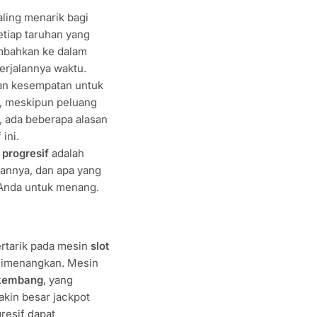
aling menarik bagi
etiap taruhan yang
ambahkan ke dalam
erjalannya waktu.
kan kesempatan untuk
 meskipun peluang
, ada beberapa alasan
ini.
t progresif
adalah
kannya, dan apa yang
 Anda untuk menang.
rtarik pada mesin
slot
dimenangkan. Mesin
rkembang
, yang
akin besar jackpot
resif dapat