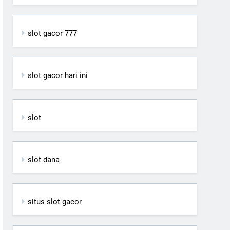
slot gacor 777
slot gacor hari ini
slot
slot dana
situs slot gacor