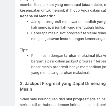
memberikan jackpot yang
mencapai jutaan dolar
, 
kesempatan untuk mengubah hidup Anda dalam sat
Kenapa Ini Menarik?
Jackpot progresif menawarkan
hadiah yang
kali mencapai jumlah yang mengubah hidup.
Beberapa mesin slot progresif terkenal tel
menjadi
jutawan instan
dengan kemenangan 
Tips:
Pilih mesin dengan
taruhan maksimal
jika A
berpartisipasi dalam jackpot progresif terbe
besar mesin progresif hanya memberikan ja
yang memasang taruhan maksimal.
2.
Jackpot Progresif yang Dapat Dimenang
Mesin
Salah satu keunggulan dari
slot progresif
adalah b
sering kali terhubung dengan jaringan mesin di ber