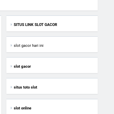
SITUS LINK SLOT GACOR
slot gacor hari ini
slot gacor
situs toto slot
slot online