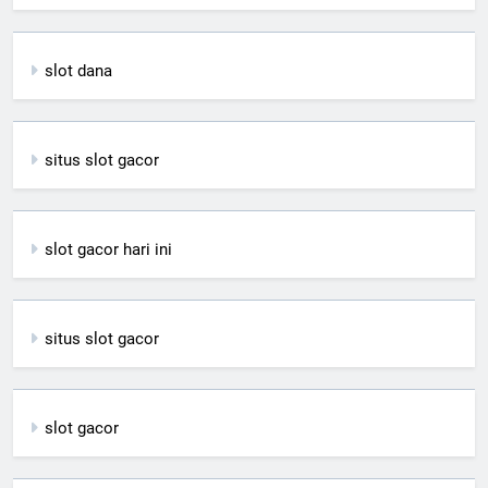
slot dana
situs slot gacor
slot gacor hari ini
situs slot gacor
slot gacor