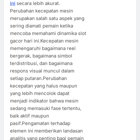
ini
secara lebih akurat.
Perubahan kecepatan mesin
merupakan salah satu aspek yang
sering diamati pemain ketika
mencoba memahami dinamika slot
gacor hari ini.Kecepatan mesin
memengaruhi bagaimana reel
bergerak, bagaimana simbol
terdistribusi, dan bagaimana
respons visual muncul dalam
setiap putaran.Perubahan
kecepatan yang halus maupun
yang lebih mencolok dapat
menjadi indikator bahwa mesin
sedang memasuki fase tertentu,
baik aktif maupun
pasif.Pengamatan terhadap
elemen ini memberikan landasan
analitis yang penting bagi pemain