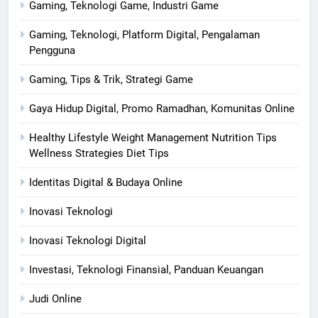
Gaming, Teknologi Game, Industri Game
Gaming, Teknologi, Platform Digital, Pengalaman
Pengguna
Gaming, Tips & Trik, Strategi Game
Gaya Hidup Digital, Promo Ramadhan, Komunitas Online
Healthy Lifestyle Weight Management Nutrition Tips
Wellness Strategies Diet Tips
Identitas Digital & Budaya Online
Inovasi Teknologi
Inovasi Teknologi Digital
Investasi, Teknologi Finansial, Panduan Keuangan
Judi Online