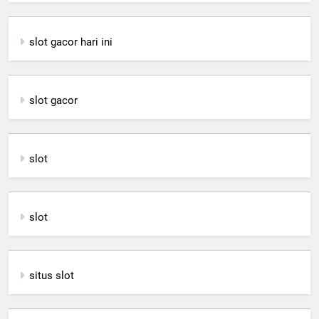
slot gacor hari ini
slot gacor
slot
slot
situs slot