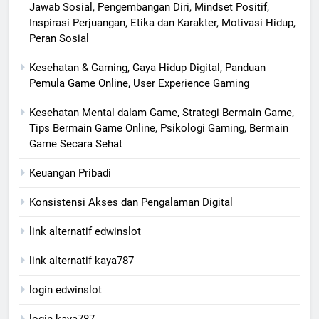
Jawab Sosial, Pengembangan Diri, Mindset Positif,
Inspirasi Perjuangan, Etika dan Karakter, Motivasi Hidup,
Peran Sosial
Kesehatan & Gaming, Gaya Hidup Digital, Panduan
Pemula Game Online, User Experience Gaming
Kesehatan Mental dalam Game, Strategi Bermain Game,
Tips Bermain Game Online, Psikologi Gaming, Bermain
Game Secara Sehat
Keuangan Pribadi
Konsistensi Akses dan Pengalaman Digital
link alternatif edwinslot
link alternatif kaya787
login edwinslot