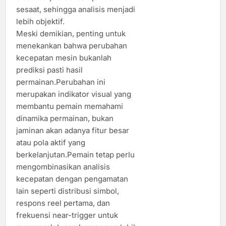
sesaat, sehingga analisis menjadi
lebih objektif.
Meski demikian, penting untuk
menekankan bahwa perubahan
kecepatan mesin bukanlah
prediksi pasti hasil
permainan.Perubahan ini
merupakan indikator visual yang
membantu pemain memahami
dinamika permainan, bukan
jaminan akan adanya fitur besar
atau pola aktif yang
berkelanjutan.Pemain tetap perlu
mengombinasikan analisis
kecepatan dengan pengamatan
lain seperti distribusi simbol,
respons reel pertama, dan
frekuensi near-trigger untuk