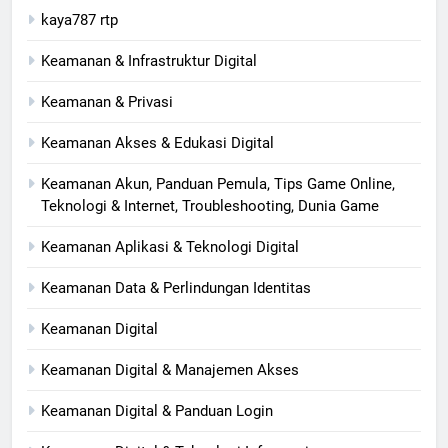
kaya787 rtp
Keamanan & Infrastruktur Digital
Keamanan & Privasi
Keamanan Akses & Edukasi Digital
Keamanan Akun, Panduan Pemula, Tips Game Online,
Teknologi & Internet, Troubleshooting, Dunia Game
Keamanan Aplikasi & Teknologi Digital
Keamanan Data & Perlindungan Identitas
Keamanan Digital
Keamanan Digital & Manajemen Akses
Keamanan Digital & Panduan Login