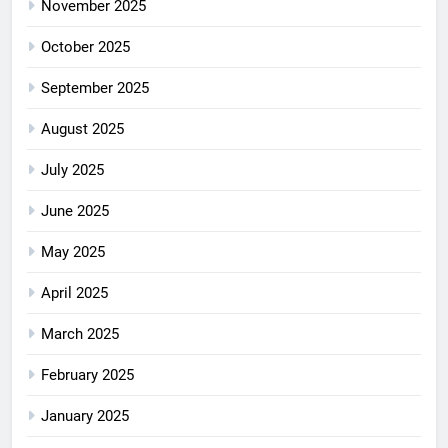
November 2025
October 2025
September 2025
August 2025
July 2025
June 2025
May 2025
April 2025
March 2025
February 2025
January 2025