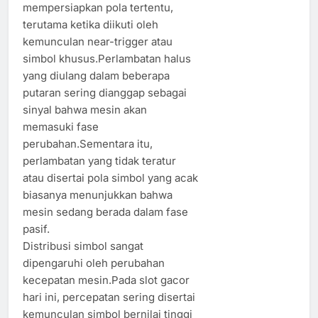
mempersiapkan pola tertentu,
terutama ketika diikuti oleh
kemunculan near-trigger atau
simbol khusus.Perlambatan halus
yang diulang dalam beberapa
putaran sering dianggap sebagai
sinyal bahwa mesin akan
memasuki fase
perubahan.Sementara itu,
perlambatan yang tidak teratur
atau disertai pola simbol yang acak
biasanya menunjukkan bahwa
mesin sedang berada dalam fase
pasif.
Distribusi simbol sangat
dipengaruhi oleh perubahan
kecepatan mesin.Pada slot gacor
hari ini, percepatan sering disertai
kemunculan simbol bernilai tinggi