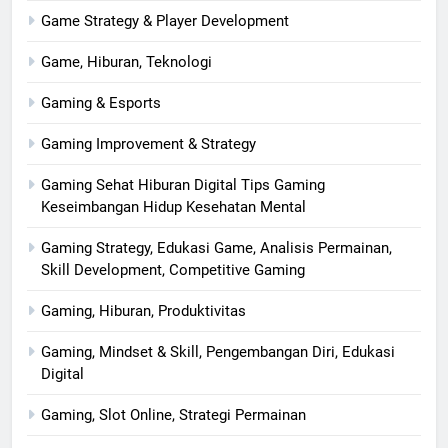
Game Strategy & Player Development
Game, Hiburan, Teknologi
Gaming & Esports
Gaming Improvement & Strategy
Gaming Sehat Hiburan Digital Tips Gaming
Keseimbangan Hidup Kesehatan Mental
Gaming Strategy, Edukasi Game, Analisis Permainan,
Skill Development, Competitive Gaming
Gaming, Hiburan, Produktivitas
Gaming, Mindset & Skill, Pengembangan Diri, Edukasi
Digital
Gaming, Slot Online, Strategi Permainan