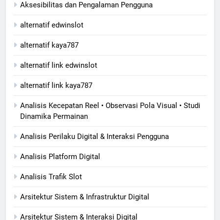
Aksesibilitas dan Pengalaman Pengguna
alternatif edwinslot
alternatif kaya787
alternatif link edwinslot
alternatif link kaya787
Analisis Kecepatan Reel • Observasi Pola Visual • Studi
Dinamika Permainan
Analisis Perilaku Digital & Interaksi Pengguna
Analisis Platform Digital
Analisis Trafik Slot
Arsitektur Sistem & Infrastruktur Digital
Arsitektur Sistem & Interaksi Digital