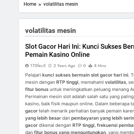
Home
volatilitas mesin
volatilitas mesin
Slot Gacor Hari Ini: Kunci Sukses Be
Pemain Kasino Online
170fec5
2 Years Ago
0
8 Mins
Pelajari
kunci sukses bermain slot gacor hari ini
. 
mesin dengan
RTP tinggi
, memahami
volatilitas
, s
fitur bonus
untuk meningkatkan peluang menang And
Permainan mesin slot adalah salah satu yang paling
kasino, baik fisik maupun online. Dalam beberapa t
gacor
telah menarik perhatian banyak pemain kare
yang lebih besar
dan
pembayaran yang lebih seri
gacor
dikenal dengan
RTP tinggi
,
frekuensi pembay
dan
fitur bonus yang menguntungkan
, yang memb