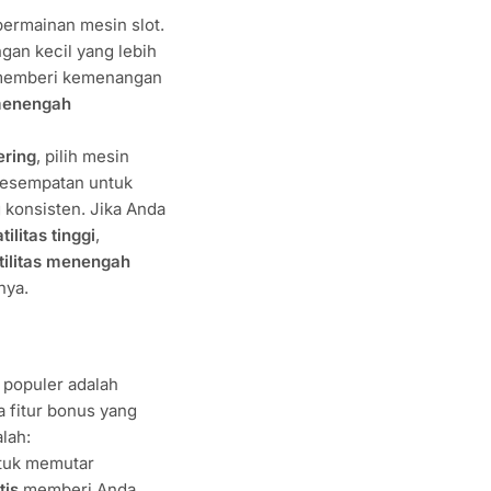
 permainan mesin slot.
an kecil yang lebih
emberi kemenangan
 menengah
ering
, pilih mesin
kesempatan untuk
konsisten. Jika Anda
tilitas tinggi
,
tilitas menengah
nya.
 populer adalah
 fitur bonus yang
lah:
tuk memutar
tis
memberi Anda