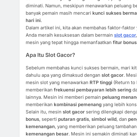
diminati. Namun, meskipun menawarkan peluang b
banyak pemain masih mencari
kunci sukses berma
hari ini
.
Dalam artikel ini, kita akan membahas faktor-fakt
Anda meraih kesuksesan dalam bermain
slot gacor
mesin yang tepat hingga memanfaatkan
fitur bonus
Apa Itu Slot Gacor?
Sebelum membahas kunci sukses bermain, mari kita
dahulu apa yang dimaksud dengan
slot gacor
. Mes
mesin slot yang menawarkan
RTP tinggi
(Return to 
memberikan
frekuensi pembayaran lebih sering
da
lainnya. Mesin ini memberi pemain
peluang menang
memberikan
kombinasi pemenang
yang lebih kons
Selain itu, mesin
slot gacor
sering dilengkapi deng
bonus
, seperti
putaran gratis
,
simbol wild
, dan
pen
kemenangan
, yang memberikan peluang tambahan
kemenangan besar
. Mesin ini semakin diminati k