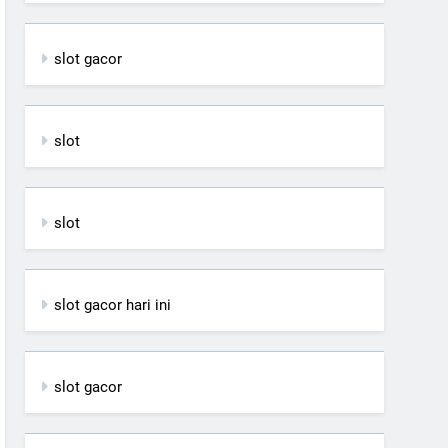
slot gacor
slot
slot
slot gacor hari ini
slot gacor