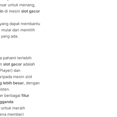
esar untuk menang,
in
di mesin
slot gacor
or yang dapat membantu
, mulai dari memilih
yang ada.
 pahami terlebih
in
slot gacor
adalah
Player) dan
ripada mesin slot
 lebih besar
, dengan
isten.
an berbagai
fitur
gganda
 untuk meraih
arena memberi