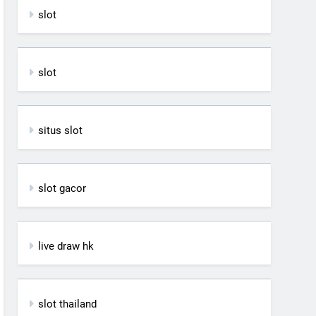
slot
slot
situs slot
slot gacor
live draw hk
slot thailand