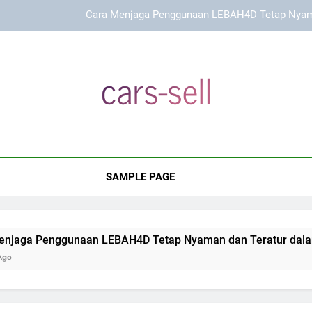
Cara Menjaga Penggunaan LEBAH4D Tetap Nyaman
KAYA787 dan Inovasi Sis
Mengenal Karakteristik KA
Cara Menjaga Pengalaman Akses
s Sell
Cara Menjaga Penggunaan LEBAH4D Tetap Nyaman
Mobil Bekas Berkualitas Dengan Harga Terjangkau Di Cars Sell
KAYA787 dan Inovasi Sis
SAMPLE PAGE
Mengenal Karakteristik KA
gunaan LEBAH4D Tetap Nyaman dan Teratur dalam Aktivitas 