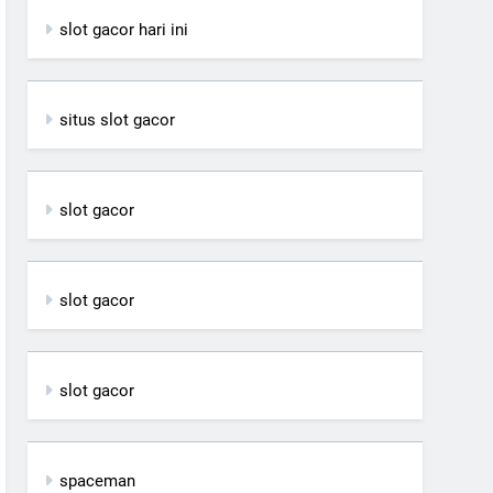
slot gacor hari ini
situs slot gacor
slot gacor
slot gacor
slot gacor
spaceman