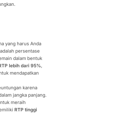
ungkan.
ama yang harus Anda
adalah persentase
pemain dalam bentuk
RTP lebih dari 95%
,
 untuk mendapatkan
untungan karena
dalam jangka panjang.
untuk meraih
emiliki
RTP tinggi