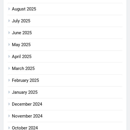
August 2025
July 2025
June 2025
May 2025
April 2025
March 2025
February 2025
January 2025
December 2024
November 2024
October 2024