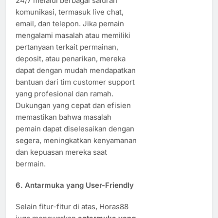
24/7 melalui berbagai saluran
komunikasi, termasuk live chat,
email, dan telepon. Jika pemain
mengalami masalah atau memiliki
pertanyaan terkait permainan,
deposit, atau penarikan, mereka
dapat dengan mudah mendapatkan
bantuan dari tim customer support
yang profesional dan ramah.
Dukungan yang cepat dan efisien
memastikan bahwa masalah
pemain dapat diselesaikan dengan
segera, meningkatkan kenyamanan
dan kepuasan mereka saat
bermain.
6.
Antarmuka yang User-Friendly
Selain fitur-fitur di atas, Horas88