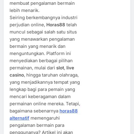
membuat pengalaman bermain
lebih menarik.
Seiring berkembangnya industri
perjudian online,
Horas88
telah
muncul sebagai salah satu situs
yang menawarkan pengalaman
bermain yang menarik dan
menguntungkan. Platform ini
menyediakan berbagai pilihan
permainan, mulai dari
slot
,
live
casino
, hingga taruhan olahraga,
yang menjadikannya tempat yang
lengkap bagi para pemain yang
mencari keberagaman dalam
permainan online mereka. Tetapi,
bagaimana sebenarnya
horas88
alternatif
memengaruhi
pengalaman bermain para
penggunanya? Artikel ini akan