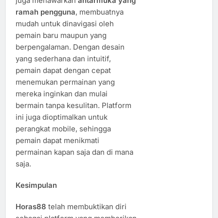
juga menawarkan
antarmuka yang
ramah pengguna
, membuatnya
mudah untuk dinavigasi oleh
pemain baru maupun yang
berpengalaman. Dengan desain
yang sederhana dan intuitif,
pemain dapat dengan cepat
menemukan permainan yang
mereka inginkan dan mulai
bermain tanpa kesulitan. Platform
ini juga dioptimalkan untuk
perangkat mobile, sehingga
pemain dapat menikmati
permainan kapan saja dan di mana
saja.
Kesimpulan
Horas88
telah membuktikan diri