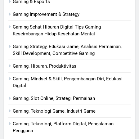
Gaming & Esports
Gaming Improvement & Strategy
Gaming Sehat Hiburan Digital Tips Gaming
Keseimbangan Hidup Kesehatan Mental
Gaming Strategy, Edukasi Game, Analisis Permainan,
Skill Development, Competitive Gaming
Gaming, Hiburan, Produktivitas
Gaming, Mindset & Skill, Pengembangan Diri, Edukasi
Digital
Gaming, Slot Online, Strategi Permainan
Gaming, Teknologi Game, Industri Game
Gaming, Teknologi, Platform Digital, Pengalaman
Pengguna