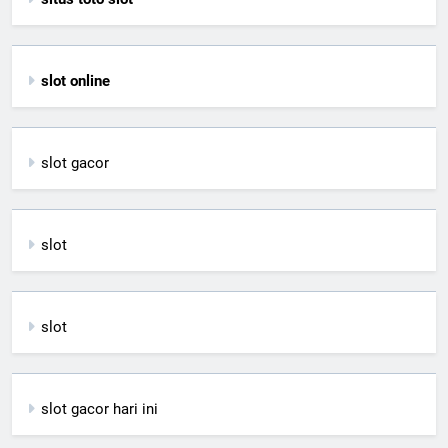
slot online
slot gacor
slot
slot
slot gacor hari ini