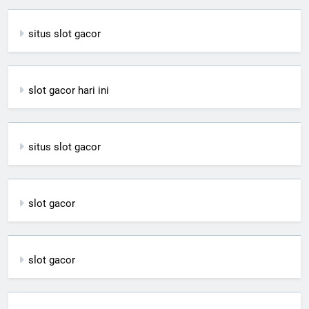
situs slot gacor
slot gacor hari ini
situs slot gacor
slot gacor
slot gacor