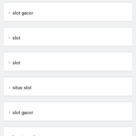
slot gacor
slot
slot
situs slot
slot gacor