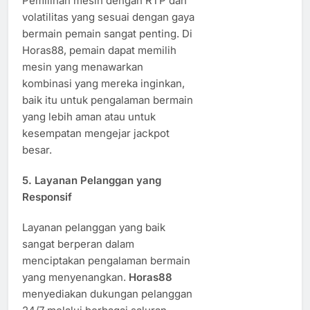
Pemilihan mesin dengan RTP dan
volatilitas yang sesuai dengan gaya
bermain pemain sangat penting. Di
Horas88, pemain dapat memilih
mesin yang menawarkan
kombinasi yang mereka inginkan,
baik itu untuk pengalaman bermain
yang lebih aman atau untuk
kesempatan mengejar jackpot
besar.
5.
Layanan Pelanggan yang
Responsif
Layanan pelanggan yang baik
sangat berperan dalam
menciptakan pengalaman bermain
yang menyenangkan.
Horas88
menyediakan dukungan pelanggan