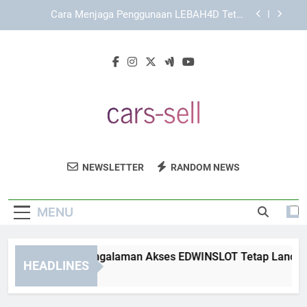
Skip
KAYA787 dan Inovasi Sistem untuk Kebutuhan
to
Pengguna Modern
content
Mengenal Karakteristik KAYA787 sebagai
Platform Digital Modern
Cara Menjaga Pengalaman Akses EDWINSLOT
Tetap Lancar dan Nyaman
Cara Menjaga Penggunaan LEBAH4D Tetap
Nyaman dan Teratur dalam Aktivitas Harian
KAYA787 dan Inovasi Sistem untuk Kebutuhan
Pengguna Modern
Cars Sell
Dapatkan Mobil Bekas Berkualitas Dengan
Mengenal Karakteristik KAYA787 sebagai
NEWSLETTER
RANDOM NEWS
Platform Digital Modern
Harga Terjangkau Di Cars Sell. Jual Beli
Mobil Dengan Mudah Dan Aman.
MENU
ra Menjaga Pengalaman Akses EDWINSLOT Tetap Lancar da
HEADLINES
Weeks Ago