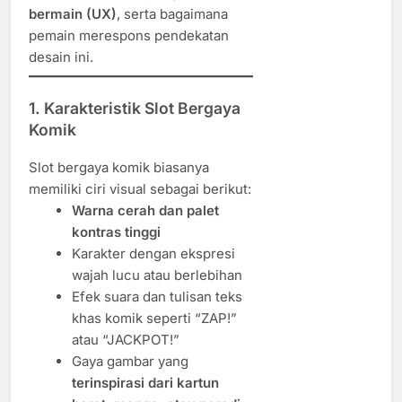
bermain (UX)
, serta bagaimana
pemain merespons pendekatan
desain ini.
1. Karakteristik Slot Bergaya
Komik
Slot bergaya komik biasanya
memiliki ciri visual sebagai berikut:
Warna cerah dan palet
kontras tinggi
Karakter dengan ekspresi
wajah lucu atau berlebihan
Efek suara dan tulisan teks
khas komik seperti “ZAP!”
atau “JACKPOT!”
Gaya gambar yang
terinspirasi dari kartun