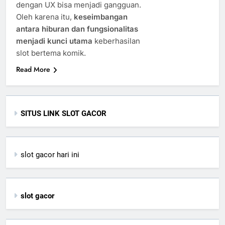
dengan UX bisa menjadi gangguan.
Oleh karena itu,
keseimbangan
antara hiburan dan fungsionalitas
menjadi kunci utama
keberhasilan
slot bertema komik.
Read More
SITUS LINK SLOT GACOR
slot gacor hari ini
slot gacor