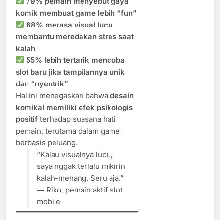
79% pemain menyebut gaya
komik membuat game lebih “fun”
68% merasa visual lucu
membantu meredakan stres saat
kalah
55% lebih tertarik mencoba
slot baru jika tampilannya unik
dan “nyentrik”
Hal ini menegaskan bahwa
desain
komikal memiliki efek psikologis
positif
terhadap suasana hati
pemain, terutama dalam game
berbasis peluang.
“Kalau visualnya lucu,
saya nggak terlalu mikirin
kalah-menang. Seru aja.”
— Riko, pemain aktif slot
mobile