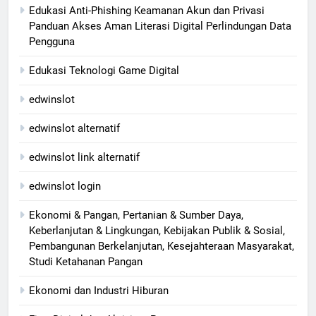
Edukasi Anti-Phishing Keamanan Akun dan Privasi
Panduan Akses Aman Literasi Digital Perlindungan Data
Pengguna
Edukasi Teknologi Game Digital
edwinslot
edwinslot alternatif
edwinslot link alternatif
edwinslot login
Ekonomi & Pangan, Pertanian & Sumber Daya,
Keberlanjutan & Lingkungan, Kebijakan Publik & Sosial,
Pembangunan Berkelanjutan, Kesejahteraan Masyarakat,
Studi Ketahanan Pangan
Ekonomi dan Industri Hiburan