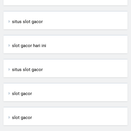
situs slot gacor
slot gacor hari ini
situs slot gacor
slot gacor
slot gacor