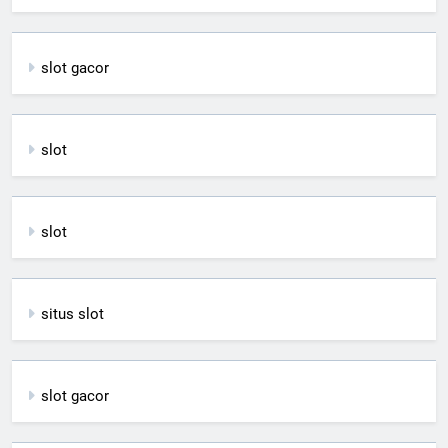
slot gacor
slot
slot
situs slot
slot gacor