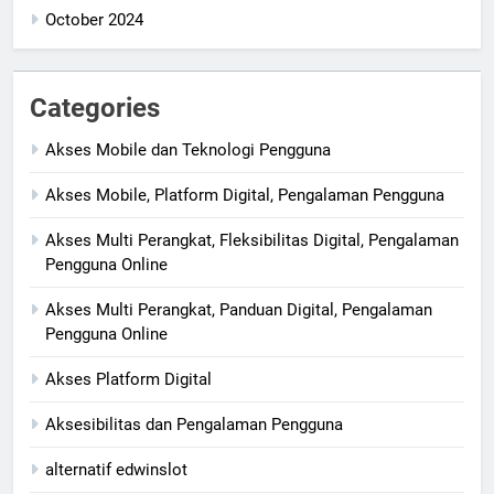
October 2024
Categories
Akses Mobile dan Teknologi Pengguna
Akses Mobile, Platform Digital, Pengalaman Pengguna
Akses Multi Perangkat, Fleksibilitas Digital, Pengalaman
Pengguna Online
Akses Multi Perangkat, Panduan Digital, Pengalaman
Pengguna Online
Akses Platform Digital
Aksesibilitas dan Pengalaman Pengguna
alternatif edwinslot