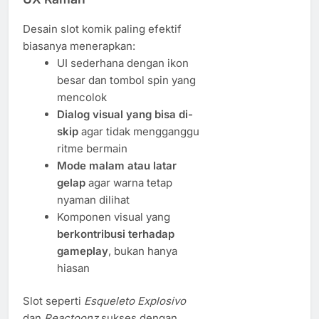
Desain slot komik paling efektif
biasanya menerapkan:
UI sederhana dengan ikon
besar dan tombol spin yang
mencolok
Dialog visual yang bisa di-
skip
agar tidak mengganggu
ritme bermain
Mode malam atau latar
gelap
agar warna tetap
nyaman dilihat
Komponen visual yang
berkontribusi terhadap
gameplay
, bukan hanya
hiasan
Slot seperti
Esqueleto Explosivo
dan
Reactoonz
sukses dengan