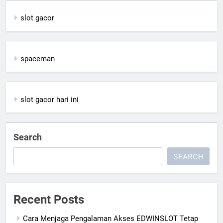
slot gacor
spaceman
slot gacor hari ini
Search
SEARCH
Recent Posts
Cara Menjaga Pengalaman Akses EDWINSLOT Tetap