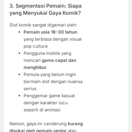
3. Segmentasi Pemain: Siapa
yang Menyukai Gaya Komik?
Slot komik sangat digemari oleh:
Pemain usia 18–30 tahun
yang terbiasa dengan visual
pop culture
Pengguna mobile yang
mencari
game cepat dan
menghibur
Pemula yang belum ingin
bermain slot dengan nuansa
serius
Penggemar game kasual
dengan karakter lucu
seperti di animasi
Namun, gaya ini cenderung
kurang
disukai oleh pemain senior
atau