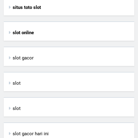
situs toto slot
slot online
slot gacor
slot
slot
slot gacor hari ini