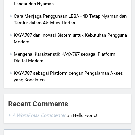
Lancar dan Nyaman
Cara Menjaga Penggunaan LEBAH4D Tetap Nyaman dan
Teratur dalam Aktivitas Harian
KAYA787 dan Inovasi Sistem untuk Kebutuhan Pengguna
Modern
Mengenal Karakteristik KAYA787 sebagai Platform
Digital Modern
KAYA787 sebagai Platform dengan Pengalaman Akses
yang Konsisten
Recent Comments
A WordPress Commenter
on
Hello world!