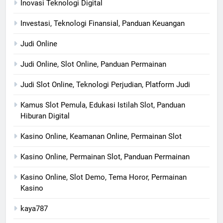
Inovasi Teknologi Digital
Investasi, Teknologi Finansial, Panduan Keuangan
Judi Online
Judi Online, Slot Online, Panduan Permainan
Judi Slot Online, Teknologi Perjudian, Platform Judi
Kamus Slot Pemula, Edukasi Istilah Slot, Panduan
Hiburan Digital
Kasino Online, Keamanan Online, Permainan Slot
Kasino Online, Permainan Slot, Panduan Permainan
Kasino Online, Slot Demo, Tema Horor, Permainan
Kasino
kaya787