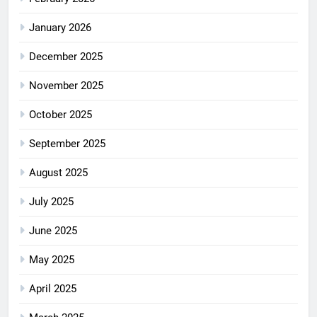
January 2026
December 2025
November 2025
October 2025
September 2025
August 2025
July 2025
June 2025
May 2025
April 2025