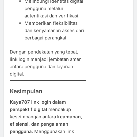
Melindungi identitas digital
pengguna melalui
autentikasi dan verifikasi.
Memberikan fleksibilitas
dan kenyamanan akses dari
berbagai perangkat.
Dengan pendekatan yang tepat,
link login menjadi jembatan aman
antara pengguna dan layanan
digital.
Kesimpulan
Kaya787 link login dalam
perspektif digital
mencakup
keseimbangan antara
keamanan,
efisiensi, dan pengalaman
pengguna
. Menggunakan link