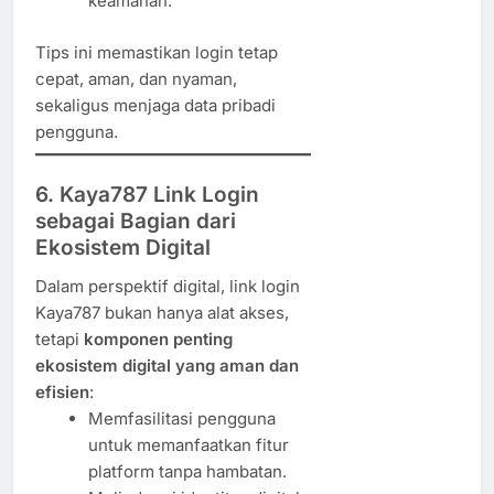
keamanan.
Tips ini memastikan login tetap
cepat, aman, dan nyaman,
sekaligus menjaga data pribadi
pengguna.
6. Kaya787 Link Login
sebagai Bagian dari
Ekosistem Digital
Dalam perspektif digital, link login
Kaya787 bukan hanya alat akses,
tetapi
komponen penting
ekosistem digital yang aman dan
efisien
:
Memfasilitasi pengguna
untuk memanfaatkan fitur
platform tanpa hambatan.