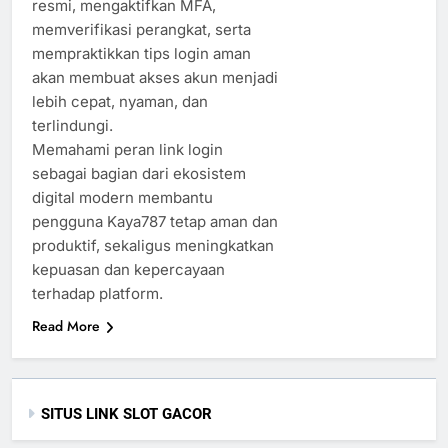
resmi, mengaktifkan MFA,
memverifikasi perangkat, serta
mempraktikkan tips login aman
akan membuat akses akun menjadi
lebih cepat, nyaman, dan
terlindungi.
Memahami peran link login
sebagai bagian dari ekosistem
digital modern membantu
pengguna Kaya787 tetap aman dan
produktif, sekaligus meningkatkan
kepuasan dan kepercayaan
terhadap platform.
Read More
SITUS LINK SLOT GACOR