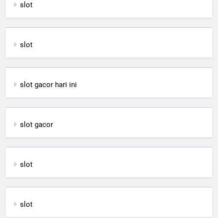
slot
slot
slot gacor hari ini
slot gacor
slot
slot