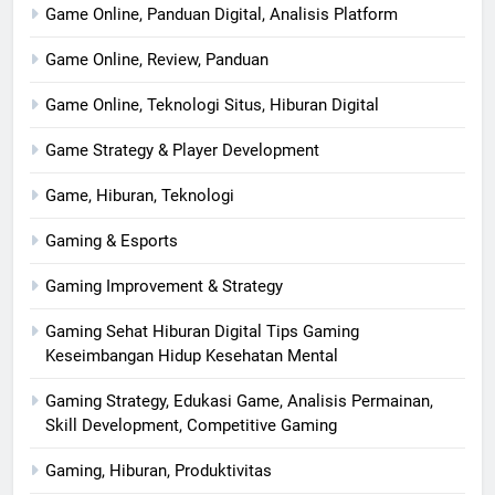
Game Online, Panduan Digital, Analisis Platform
Game Online, Review, Panduan
Game Online, Teknologi Situs, Hiburan Digital
Game Strategy & Player Development
Game, Hiburan, Teknologi
Gaming & Esports
Gaming Improvement & Strategy
Gaming Sehat Hiburan Digital Tips Gaming
Keseimbangan Hidup Kesehatan Mental
Gaming Strategy, Edukasi Game, Analisis Permainan,
Skill Development, Competitive Gaming
Gaming, Hiburan, Produktivitas