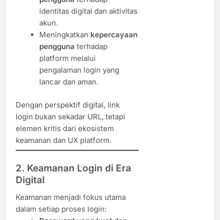
identitas digital dan aktivitas
akun.
Meningkatkan
kepercayaan
pengguna
terhadap
platform melalui
pengalaman login yang
lancar dan aman.
Dengan perspektif digital, link
login bukan sekadar URL, tetapi
elemen kritis dari ekosistem
keamanan dan UX platform.
2. Keamanan Login di Era
Digital
Keamanan menjadi fokus utama
dalam setiap proses login: