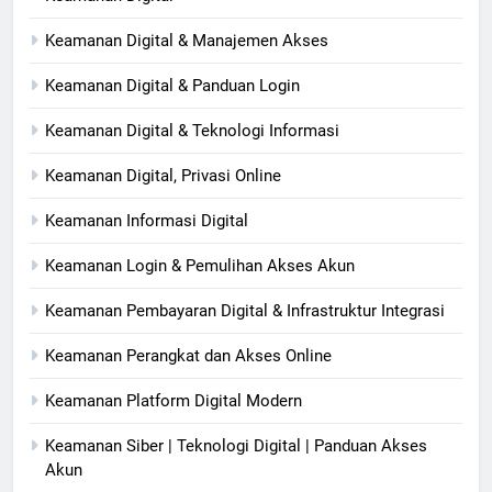
Keamanan Digital & Manajemen Akses
Keamanan Digital & Panduan Login
Keamanan Digital & Teknologi Informasi
Keamanan Digital, Privasi Online
Keamanan Informasi Digital
Keamanan Login & Pemulihan Akses Akun
Keamanan Pembayaran Digital & Infrastruktur Integrasi
Keamanan Perangkat dan Akses Online
Keamanan Platform Digital Modern
Keamanan Siber | Teknologi Digital | Panduan Akses
Akun