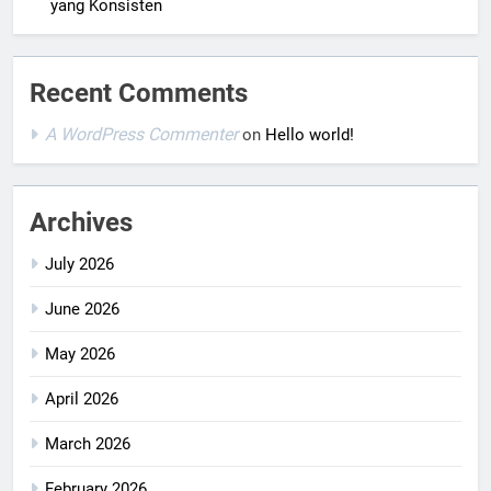
yang Konsisten
Recent Comments
A WordPress Commenter
on
Hello world!
Archives
July 2026
June 2026
May 2026
April 2026
March 2026
February 2026