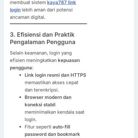
membuat sistem
kaya787 link
login
lebih aman dari potensi
ancaman digital.
3. Efisiensi dan Praktik
Pengalaman Pengguna
Selain keamanan, login yang
efisien meningkatkan
kepuasan
pengguna
:
Link login resmi dan HTTPS
memastikan akses cepat
dan terenkripsi.
Browser modern dan
koneksi stabil
meminimalkan kendala saat
login.
Fitur seperti
auto-fill
password dan bookmark