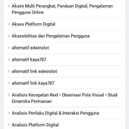
Akses Multi Perangkat, Panduan Digital, Pengalaman
Pengguna Online
Akses Platform Digital
Aksesibilitas dan Pengalaman Pengguna
alternatif edwinslot
alternatif kaya787
alternatif link edwinslot
alternatif link kaya787
Analisis Kecepatan Reel • Observasi Pola Visual • Studi
Dinamika Permainan
Analisis Perilaku Digital & Interaksi Pengguna
Analisis Platform Digital