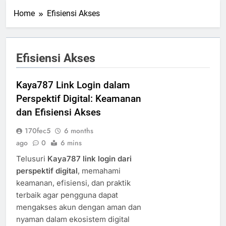
Home
Efisiensi Akses
Efisiensi Akses
Kaya787 Link Login dalam
Perspektif Digital: Keamanan
dan Efisiensi Akses
170fec5
6 months
ago
0
6 mins
Telusuri
Kaya787 link login dari
perspektif digital
, memahami
keamanan, efisiensi, dan praktik
terbaik agar pengguna dapat
mengakses akun dengan aman dan
nyaman dalam ekosistem digital