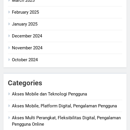
March 2025
February 2025
January 2025
December 2024
November 2024
October 2024
Categories
Akses Mobile dan Teknologi Pengguna
Akses Mobile, Platform Digital, Pengalaman Pengguna
Akses Multi Perangkat, Fleksibilitas Digital, Pengalaman
Pengguna Online