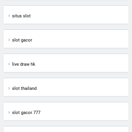
situs slot
slot gacor
live draw hk
slot thailand
slot gacor 777