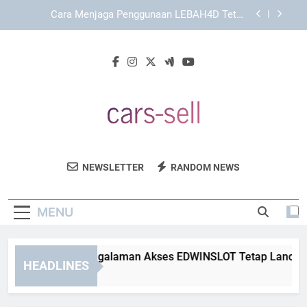
Skip
KAYA787 dan Inovasi Sistem untuk Kebutuhan
to
Pengguna Modern
content
Mengenal Karakteristik KAYA787 sebagai
Platform Digital Modern
Cara Menjaga Pengalaman Akses EDWINSLOT
Tetap Lancar dan Nyaman
Cara Menjaga Penggunaan LEBAH4D Tetap
Nyaman dan Teratur dalam Aktivitas Harian
KAYA787 dan Inovasi Sistem untuk Kebutuhan
Pengguna Modern
Cars Sell
Dapatkan Mobil Bekas Berkualitas Dengan
Mengenal Karakteristik KAYA787 sebagai
NEWSLETTER
RANDOM NEWS
Platform Digital Modern
Harga Terjangkau Di Cars Sell. Jual Beli
Mobil Dengan Mudah Dan Aman.
MENU
ra Menjaga Pengalaman Akses EDWINSLOT Tetap Lancar da
HEADLINES
eeks Ago