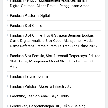
Panduan Pengguna,Manajemen Akun,Keamanan
Digital,Optimasi Akses,Praktik Penggunaan Aman
Panduan Platform Digital
Panduan Slot Online
Panduan Slot Online Tips & Strategi Bermain Edukasi
Game Digital Analisis Slot Gacor Manajemen Modal
Game Referensi Pemain Pemula Tren Slot Online 2026
Panduan Slot Pemula, Slot Alternatif Terpercaya, Edukasi
Slot Online, Manajemen Modal Slot, Tips Bermain Slot
Aman
Panduan Taruhan Online
Panduan Validasi Akses & Infrastruktur
Parenting, Fashion Anak, Gaya Hidup
Pendidikan, Pengembangan Diri, Teknik Belajar,