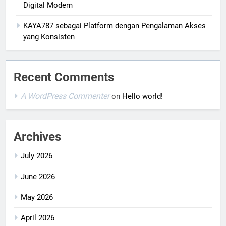
Digital Modern
KAYA787 sebagai Platform dengan Pengalaman Akses
yang Konsisten
Recent Comments
A WordPress Commenter
on
Hello world!
Archives
July 2026
June 2026
May 2026
April 2026