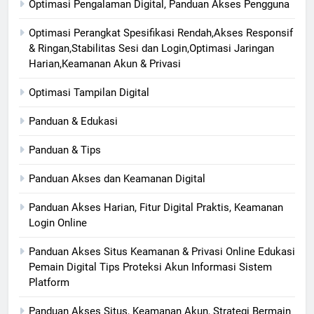
Optimasi Pengalaman Digital, Panduan Akses Pengguna
Optimasi Perangkat Spesifikasi Rendah,Akses Responsif
& Ringan,Stabilitas Sesi dan Login,Optimasi Jaringan
Harian,Keamanan Akun & Privasi
Optimasi Tampilan Digital
Panduan & Edukasi
Panduan & Tips
Panduan Akses dan Keamanan Digital
Panduan Akses Harian, Fitur Digital Praktis, Keamanan
Login Online
Panduan Akses Situs Keamanan & Privasi Online Edukasi
Pemain Digital Tips Proteksi Akun Informasi Sistem
Platform
Panduan Akses Situs, Keamanan Akun, Strategi Bermain