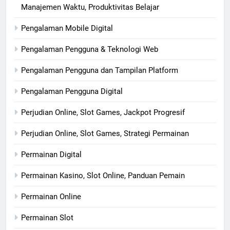
Manajemen Waktu, Produktivitas Belajar
Pengalaman Mobile Digital
Pengalaman Pengguna & Teknologi Web
Pengalaman Pengguna dan Tampilan Platform
Pengalaman Pengguna Digital
Perjudian Online, Slot Games, Jackpot Progresif
Perjudian Online, Slot Games, Strategi Permainan
Permainan Digital
Permainan Kasino, Slot Online, Panduan Pemain
Permainan Online
Permainan Slot