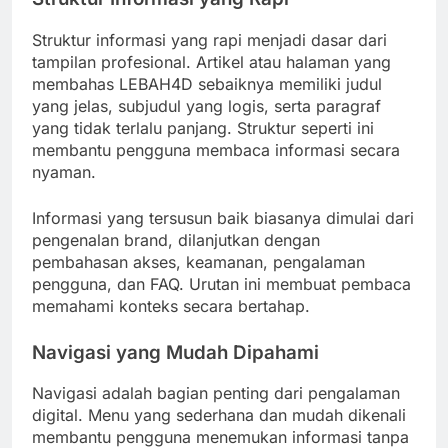
Struktur informasi yang rapi menjadi dasar dari
tampilan profesional. Artikel atau halaman yang
membahas LEBAH4D sebaiknya memiliki judul
yang jelas, subjudul yang logis, serta paragraf
yang tidak terlalu panjang. Struktur seperti ini
membantu pengguna membaca informasi secara
nyaman.
Informasi yang tersusun baik biasanya dimulai dari
pengenalan brand, dilanjutkan dengan
pembahasan akses, keamanan, pengalaman
pengguna, dan FAQ. Urutan ini membuat pembaca
memahami konteks secara bertahap.
Navigasi yang Mudah Dipahami
Navigasi adalah bagian penting dari pengalaman
digital. Menu yang sederhana dan mudah dikenali
membantu pengguna menemukan informasi tanpa