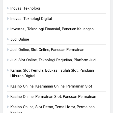
Inovasi Teknologi
Inovasi Teknologi Digital
Investasi, Teknologi Finansial, Panduan Keuangan
Judi Online
Judi Online, Slot Online, Panduan Permainan
Judi Slot Online, Teknologi Perjudian, Platform Judi
Kamus Slot Pemula, Edukasi Istilah Slot, Panduan
Hiburan Digital
Kasino Online, Keamanan Online, Permainan Slot
Kasino Online, Permainan Slot, Panduan Permainan
Kasino Online, Slot Demo, Tema Horor, Permainan
Kasino